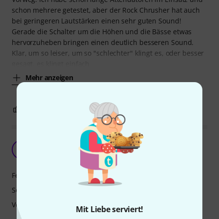
schon mehrere getestet, aber der Rock Chrusher hat auch
bei geringeren Lautstärken einen sehr guten Sound!
Gerade die Schalter um die Höhen und die Bässe etwas
hervorzuheben bringen einen deutlich besseren Sound.
Klar, um so leiser, um so "schlechter" klingt es, oder besser
gesagt, es klingt einfach
Mehr anzeigen
3
0
BEWERTUNG MELDEN
Bester regelbarer Attenuator für den Preis!
MG
Mario G 23.02.2020
Features
Sound
Verarbeitung
Mit Liebe serviert!