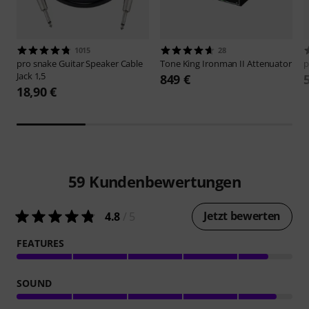
1015
28
pro snake
Guitar Speaker Cable
Tone King
Ironman II Attenuator
p
Jack 1,5
849 €
18,90 €
59
Kundenbewertungen
Jetzt bewerten
4.8
/ 5
FEATURES
SOUND