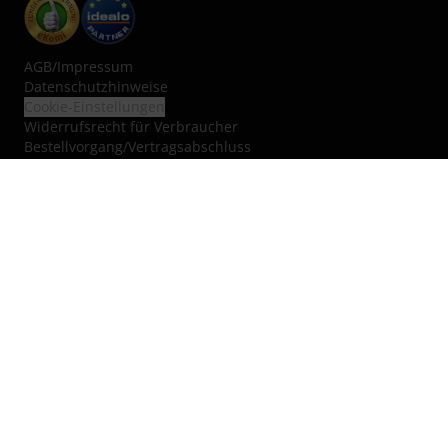
AGB
/
Impressum
Datenschutzhinweise
Cookie-Einstellungen
Widerrufsrecht für Verbraucher
Bestellvorgang/Vertragsabschluss
Mängelhaftungsrecht
Erklärung zur Barrierefreiheit
Vertrag widerrufen
Über uns
Jobs & Karriere
Blog
Kleinanzeigen
Nachhaltigkeit
Hinweisgebersystem