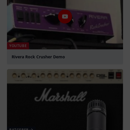
YOUTUBE
Rivera Rock Crusher Demo
abspielen
RATGEBER