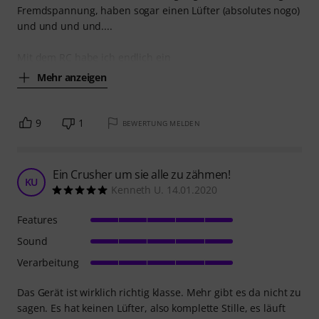
Fremdspannung, haben sogar einen Lüfter (absolutes nogo)
und und und und....
Mit dem RC habe ich endlich ein
Mehr anzeigen
9
1
BEWERTUNG MELDEN
Ein Crusher um sie alle zu zähmen!
KU
Kenneth U. 14.01.2020
Features
Sound
Verarbeitung
Das Gerät ist wirklich richtig klasse. Mehr gibt es da nicht zu
sagen. Es hat keinen Lüfter, also komplette Stille, es läuft