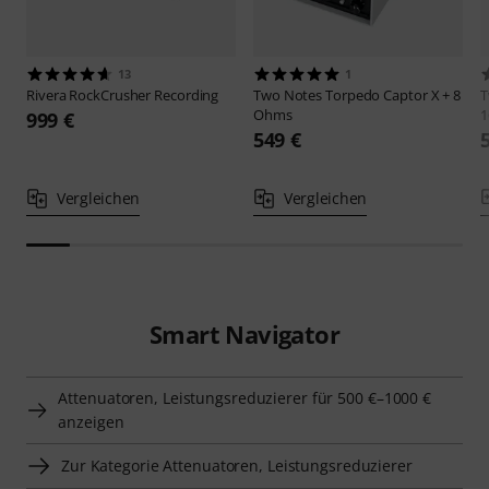
13
1
Rivera
RockCrusher Recording
Two Notes
Torpedo Captor X + 8
T
Ohms
1
999 €
549 €
Vergleichen
Vergleichen
Smart Navigator
Attenuatoren, Leistungsreduzierer für 500 €–1000 €
anzeigen
Zur Kategorie Attenuatoren, Leistungsreduzierer