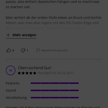
passiv, also einfach dazwischen hängen und es macht was
es machen soll.
Man verliert ab der ersten Stufe etwas an Druck und leichte
Höhen, was man aber eigens mit den EQ-Tasten Edge und
Warm ausgleichen kann. Danach hört man keinen
Mehr anzeigen
4
1
BEWERTUNG MELDEN
Überraschend Gut!
H
Harald4710 20.10.2017
Features
Sound
Verarbeitung
Vorweg: Ich habe schon lange Attenuatoren im Einsatz und