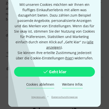
Zuvor den Torpedo mit -20 DB fester Reduzierung für mehr
Mit unseren Cookies möchten wir Ihnen ein
als die Hälfte erworben. Klanglich nicht schlecht, aber ein
fluffiges Einkaufserlebnis mit allem was
regelbarer Attenuator war für meinen Gebrauch doch
dazugehört bieten. Dazu zählen zum Beispiel
besser. Folgende Features kurz zusammengefasst:
passende Angebote, personalisierte Anzeigen
und das Merken von Einstellungen. Wenn das für
- 8 und 16 Ohm umschaltbar in einem Gerät (nicht immer
Sie okay ist, stimmen Sie der Nutzung von Cookies
der Fall)
für Präferenzen, Statistiken und Marketing
- 5 feste Stufen von -3 DB bis -20 DB
einfach durch einen Klick auf „Geht klar“ zu (
alle
- Eine regelbare
anzeigen
).
Mehr anzeigen
Sie können Ihre erteilte Zustimmung jederzeit
über die Cookie-Einstellungen (
hier
) widerrufen.
4
0
BEWERTUNG MELDEN
Geht klar
Cookies ablehnen
Weitere Infos
Alle Bewertungen lesen
·
Impressum
Datenschutzhinweise