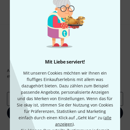
Teilen
Hilfe & Feedback
Mit Liebe serviert!
Thomann Newsletter
Abonniere den Thomann Newsletter und gewinne mit
Mit unseren Cookies möchten wir Ihnen ein
etwas Glück einen von
50 Gutscheinen
über jeweils
50€
!
fluffiges Einkaufserlebnis mit allem was
Inspirierende Beiträge
Deals
Thomann Insights
dazugehört bieten. Dazu zählen zum Beispiel
passende Angebote, personalisierte Anzeigen
und das Merken von Einstellungen. Wenn das für
E-Mail-Adresse
*
Sie okay ist, stimmen Sie der Nutzung von Cookies
für Präferenzen, Statistiken und Marketing
Jetzt anmelden
einfach durch einen Klick auf „Geht klar“ zu (
alle
anzeigen
).
Mit Klick auf „Jetzt anmelden“ stimmen Sie dem Erhalt von E-Mail-