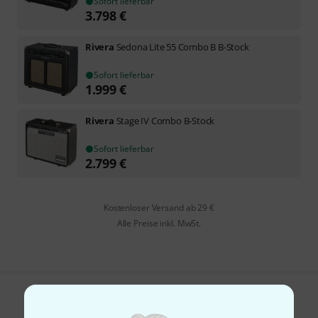
Sofort lieferbar
3.798
€
Rivera
Sedona Lite 55 Combo B B-Stock
Sofort lieferbar
1.999
€
Rivera
Stage IV Combo B-Stock
Sofort lieferbar
2.799
€
Kostenloser Versand ab 29 €
Alle Preise inkl. MwSt.
Gefällt Ihnen, was Sie sehen?