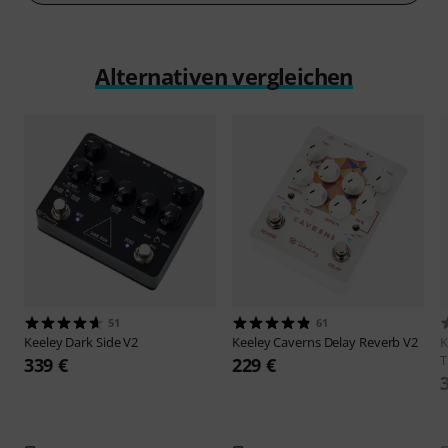
Alternativen vergleichen
51
61
Keeley
Dark Side V2
Keeley
Caverns Delay Reverb V2
K
T
339 €
229 €