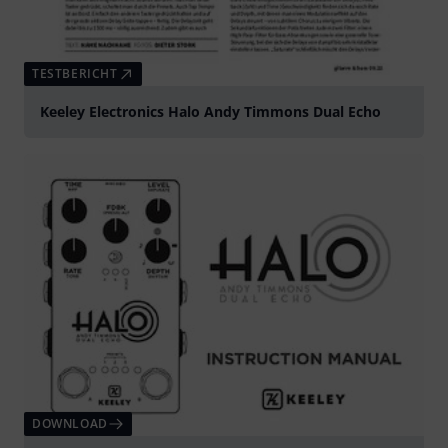
TESTBERICHT
Keeley Electronics Halo Andy Timmons Dual Echo
DOWNLOAD