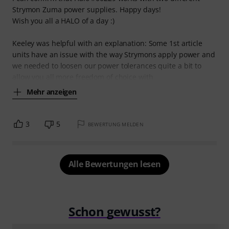
Strymon Zuma power supplies. Happy days!
Wish you all a HALO of a day :)
Keeley was helpful with an explanation: Some 1st article
units have an issue with the way Strymons apply power and
we needed to loosen our power tolerances quite a bit to
allow you all more freedom of choice with
Mehr anzeigen
3
5
BEWERTUNG MELDEN
Alle Bewertungen lesen
Schon gewusst?