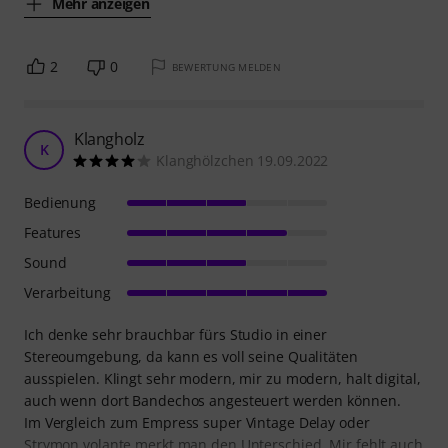
Mehr anzeigen
2
0
BEWERTUNG MELDEN
Klangholz
K
Klanghölzchen 19.09.2022
Bedienung
Features
Sound
Verarbeitung
Ich denke sehr brauchbar fürs Studio in einer
Stereoumgebung, da kann es voll seine Qualitäten
ausspielen. Klingt sehr modern, mir zu modern, halt digital,
auch wenn dort Bandechos angesteuert werden können.
Im Vergleich zum Empress super Vintage Delay oder
Strymon volante merkt man den Unterschied. Mir fehlt auch