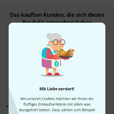
Das kauften Kunden, die sich dieses
Produkt angesehen haben
45%
4%
KAUFTEN
KAUFTEN
Keeley Halo Core - Andy
GENAU DIESES PRODUKT
Mit Liebe serviert!
Timmons Echo
319 €
389 €
Mit unseren Cookies möchten wir Ihnen ein
fluffiges Einkaufserlebnis mit allem was
dazugehört bieten. Dazu zählen zum Beispiel