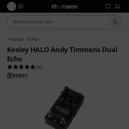
Suche 
Delays / Echos
Keeley HALO Andy Timmons Dual
Echo
4.8 von 5 Sternen aus 60 Kundenbewertungen
(
60
)