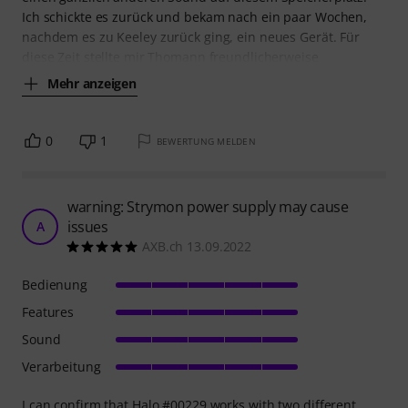
Ich schickte es zurück und bekam nach ein paar Wochen,
nachdem es zu Keeley zurück ging, ein neues Gerät. Für
diese Zeit stellte mir Thomann freundlicherweise
Mehr anzeigen
0
1
BEWERTUNG MELDEN
warning: Strymon power supply may cause
issues
A
AXB.ch 13.09.2022
Bedienung
Features
Sound
Verarbeitung
I can confirm that Halo #00229 works with two different