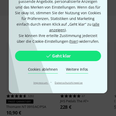
passende Angebote, personalisierte Anzeigen
Vergleichen
und das Merken von Einstellungen. Wenn das für
Sie okay ist, stimmen Sie der Nutzung von Cookies
für Präferenzen, Statistiken und Marketing
einfach durch einen Klick auf „Geht klar“ zu (
alle
anzeigen
).
Zubehör & passende Artikel
Sie können Ihre erteilte Zustimmung jederzeit
über die Cookie-Einstellungen (
hier
) widerrufen.
Geht klar
Cookies ablehnen
Weitere Infos
·
Impressum
Datenschutzhinweise
5292
67
JHS Pedals
The AT+
E
PASST GARANTIERT
228 €
Thomann
NT 0910 AC/PSA
10,90 €