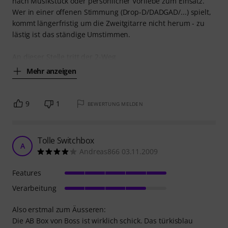
nach Musikstück oder persönlicher Vorliebe zum Einsatz.
Wer in einer offenen Stimmung (Drop-D/DADGAD/...) spielt,
kommt längerfristig um die Zweitgitarre nicht herum - zu
lästig ist das ständige Umstimmen.
An dieser Stelle tritt der 2-Weg
Mehr anzeigen
9
1
BEWERTUNG MELDEN
Tolle Switchbox
A
Andreas866 03.11.2009
Features
Verarbeitung
Also erstmal zum Äusseren:
Die AB Box von Boss ist wirklich schick. Das türkisblau