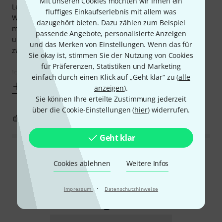
Mit unseren Cookies möchten wir Ihnen ein
Leider knackt das AB2 aber entgegen der
fluffiges Einkaufserlebnis mit allem was
Werbeversprechen doch beim schalten. Ich habe es an
dazugehört bieten. Dazu zählen zum Beispiel
meinem Ampeg, an einem Crate Übungsamp und an
passende Angebote, personalisierte Anzeigen
unserer JBL-PA getestet - immer machte es "bumm" - und
und das Merken von Einstellungen. Wenn das für
zwar laut und deutlich!
Sie okay ist, stimmen Sie der Nutzung von Cookies
für Präferenzen, Statistiken und Marketing
Ich glaubte zunächst, ein Montagsgerät erwischt zu
einfach durch einen Klick auf „Geht klar“ zu (
alle
Mehr anzeigen
anzeigen
).
Sie können Ihre erteilte Zustimmung jederzeit
über die Cookie-Einstellungen (
hier
) widerrufen.
5
2
BEWERTUNG MELDEN
Geht klar
Alle Bewertungen lesen
Cookies ablehnen
Weitere Infos
·
Impressum
Datenschutzhinweise
Schon gewusst?