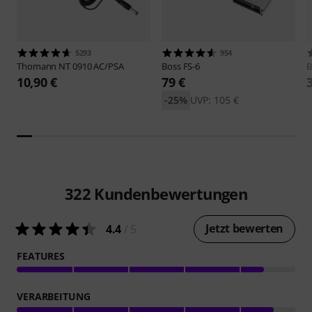
5293
954
Thomann
NT 0910 AC/PSA
Boss
FS-6
B
10,90 €
79 €
-25%
UVP: 105 €
322
Kundenbewertungen
Jetzt bewerten
4.4
/ 5
FEATURES
VERARBEITUNG