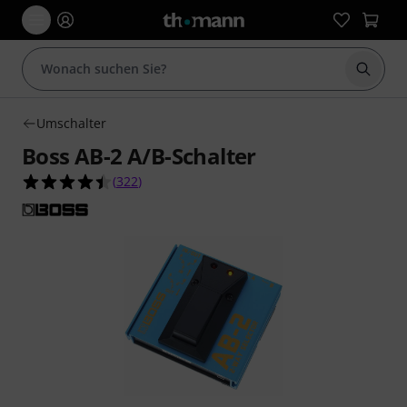
Suche 
Umschalter
Boss AB-2 A/B-Schalter
4.4 von 5 Sternen aus 322 Kundenbewertungen
(
322
)