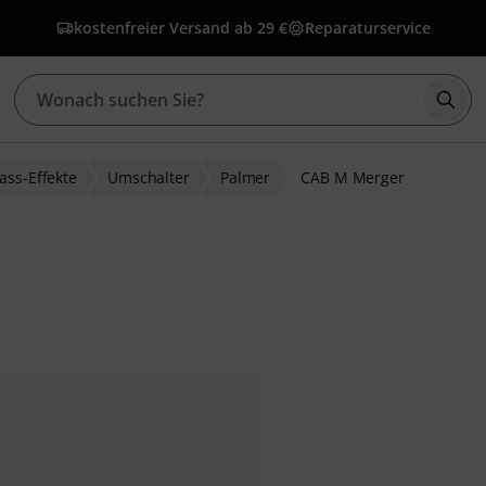
kostenfreier Versand ab 29 €
Reparaturservice
Such
ass-Effekte
Umschalter
Palmer
CAB M Merger
bewertungen