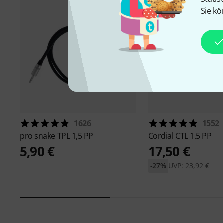
Sie kö
1626
1552
pro snake
TPL 1,5 PP
Cordial
CTL 1.5 PP
5,90 €
17,50 €
-27%
UVP: 23,92 €