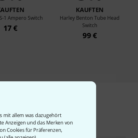
KAUFTEN
KAUFTEN
S-1 Ampero Switch
Harley Benton Tube Head
Switch
17 €
99 €
l
is mit allem was dazugehört
rte Anzeigen und das Merken von
von Cookies für Präferenzen,
u (
alle anzeigen
).