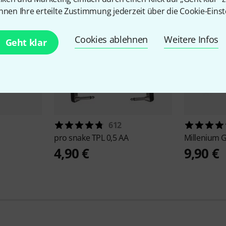
nnen Ihre erteilte Zustimmung jederzeit über die Cookie-Einst
Cookies ablehnen
Weitere Infos
Geht klar
612
pro snake
TPL 0,5 AA
Millenium
G
4,90 €
9,90 €