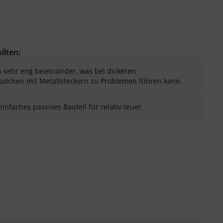
llten:
 sehr eng beieinander, was bei dickeren
solchen mit Metallsteckern zu Problemen führen kann.
infaches passives Bauteil für relativ teuer.
sung als hilfreich
menfassung als nicht hilfreich