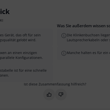
ick
KI
Was Sie außerdem wissen so
s Gerät, das oft für sein
Die Klinkenbuchsen liegen
qualität gelobt wird.
Lautsprecherkabeln oder 
xen an einen einzigen
Manche halten es für ein e
parallele Konfigurationen.
abelle ist für eine schnelle
ionen.
Ist diese Zusammenfassung hilfreich?
Markieren Sie diese Zusammenfas
Markieren Sie diese Zusam