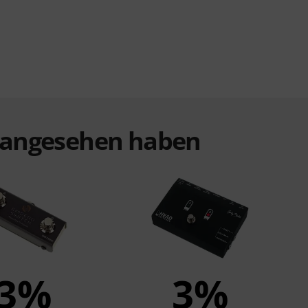
t angesehen haben
3%
3%