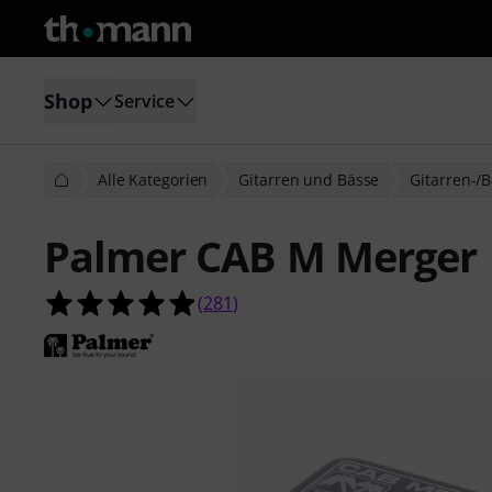
Shop
Service
Alle Kategorien
Gitarren und Bässe
Gitarren-/B
Palmer CAB M Merger
4.9 von 5 Sternen aus 281 Kunden
(
281
)