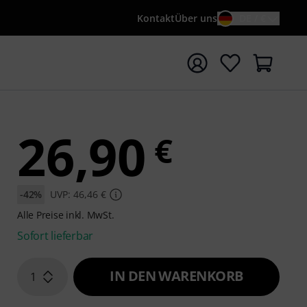
Kontakt
Über uns
DE / €
e mit Suchwort {searchTerm} starten
26,90
€
-42%
UVP: 46,46 €
Alle Preise inkl. MwSt.
Sofort lieferbar
IN DEN WARENKORB
1