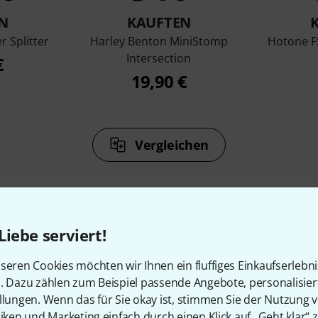
N
KAUFTEN
r Splitter
Harley Benton MiniStomp
Hotone F
Intersection
€
19,90 €
Vergleichen
Liebe serviert!
Zubehör & passende Artike
seren Cookies möchten wir Ihnen ein fluffiges Einkaufserlebn
n. Dazu zählen zum Beispiel passende Angebote, personalisie
llungen. Wenn das für Sie okay ist, stimmen Sie der Nutzung 
tiken und Marketing einfach durch einen Klick auf „Geht klar“ z