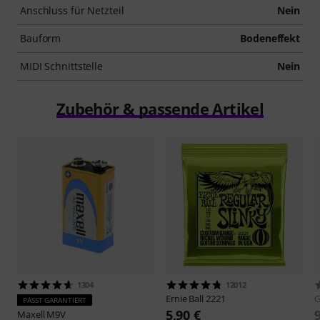
Anschluss für Netzteil
Nein
Bauform
Bodeneffekt
MIDI Schnittstelle
Nein
Zubehör & passende Artikel
1304
12012
Ernie Ball
2221
PASST GARANTIERT
5,90 €
Maxell
M9V