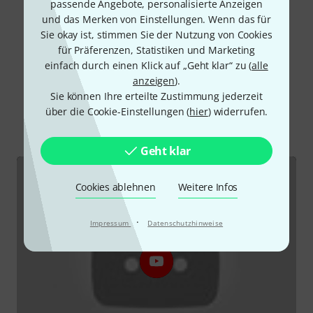
passende Angebote, personalisierte Anzeigen
und das Merken von Einstellungen. Wenn das für
Alle Bewertungen lesen
Sie okay ist, stimmen Sie der Nutzung von Cookies
für Präferenzen, Statistiken und Marketing
einfach durch einen Klick auf „Geht klar“ zu (
alle
anzeigen
).
Schon gewusst?
Sie können Ihre erteilte Zustimmung jederzeit
über die Cookie-Einstellungen (
hier
) widerrufen.
Alle
Videos
Downloads
Geht klar
Cookies ablehnen
Weitere Infos
·
Impressum
Datenschutzhinweise