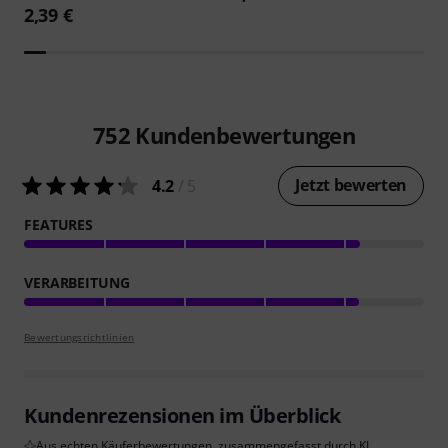
2,39 €
752
Kundenbewertungen
Jetzt bewerten
4.2
/ 5
FEATURES
VERARBEITUNG
Bewertungsrichtlinien
Kundenrezensionen im Überblick
Aus echten Käuferbewertungen, zusammengefasst durch KI