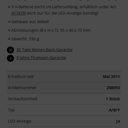
9 V-Batterie (nicht im Lieferumfang, erhältlich unter Art.
417473
) wird nur für die LED-Anzeige benötigt
Gehäuse aus Metall
Abmessungen (B x H x T): 95 x 40 x 73 mm
Gewicht: 336 g
30 Tage Money-Back-Garantie
30
3 Jahre Thomann Garantie
3
Erhältlich seit
Mai 2011
Artikelnummer
258093
Verkaufseinheit
1 Stück
Typ
A/B/Y
LED-Anzeige
Ja