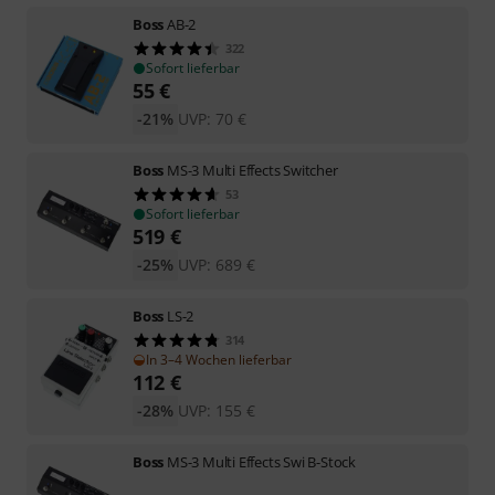
Boss
AB-2
322
Sofort lieferbar
55
€
-21%
UVP:
70
€
Boss
MS-3 Multi Effects Switcher
53
Sofort lieferbar
519
€
-25%
UVP:
689
€
Boss
LS-2
314
In 3–4 Wochen lieferbar
112
€
-28%
UVP:
155
€
Boss
MS-3 Multi Effects Swi B-Stock