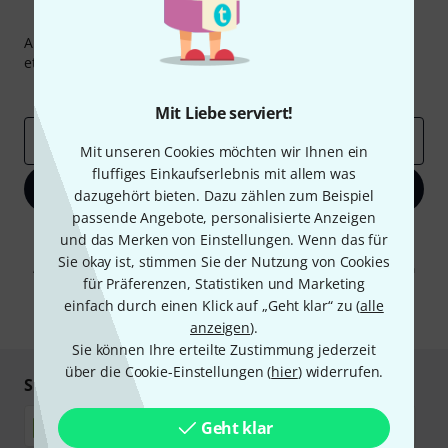
Thomann Newsletter
Abonniere den Thomann Newsletter und gewinne mit
etwas Glück einen von
50 Gutscheinen
über jeweils
50€
!
Inspirierende Beiträge
Deals
Thomann Insights
Mit Liebe serviert!
E-Mail-Adresse
*
Mit unseren Cookies möchten wir Ihnen ein
fluffiges Einkaufserlebnis mit allem was
Jetzt anmelden
dazugehört bieten. Dazu zählen zum Beispiel
passende Angebote, personalisierte Anzeigen
Mit Klick auf „Jetzt anmelden“ stimmen Sie dem Erhalt von E-Mail-
und das Merken von Einstellungen. Wenn das für
Werbung und einer Messung des E-Mail-Nutzungsverhaltens zu. Die
Sie okay ist, stimmen Sie der Nutzung von Cookies
Abmeldung ist jederzeit möglich. Weitere Informationen finden Sie in
für Präferenzen, Statistiken und Marketing
unseren
Datenschutzhinweisen
.
einfach durch einen Klick auf „Geht klar“ zu (
alle
* Pflichtfeld
anzeigen
).
Sie können Ihre erteilte Zustimmung jederzeit
über die Cookie-Einstellungen (
hier
) widerrufen.
Sicher einkaufen & bezahlen
Geht klar