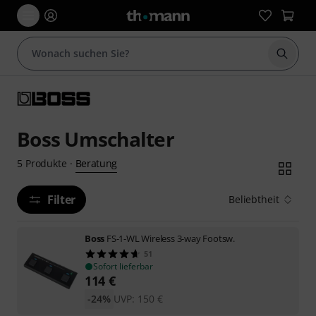
Suche 
Boss Umschalter
Beratung
5
Produkte
·
Filter
Beliebtheit
Boss
FS-1-WL Wireless 3-way Footsw.
51
Sofort lieferbar
114
€
-24%
UVP:
150
€