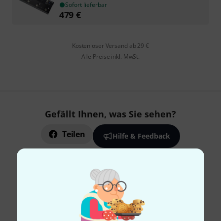
Sofort lieferbar
479
€
Kostenloser Versand ab 29 €
Alle Preise inkl. MwSt.
Gefällt Ihnen, was Sie sehen?
Teilen
Hilfe & Feedback