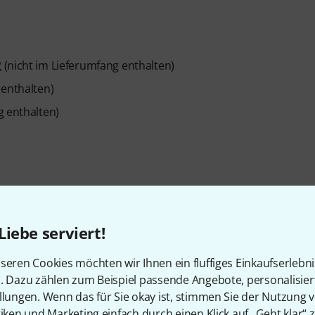
2
(nicht im Lieferumfang enthalten)
 enthalten)
g enthalten)
Liebe serviert!
Artikelnummer
259395
seren Cookies möchten wir Ihnen ein fluffiges Einkaufserlebn
Bedienoberfläche
physisch/remote
n. Dazu zählen zum Beispiel passende Angebote, personalisie
llungen. Wenn das für Sie okay ist, stimmen Sie der Nutzung 
Inputs DSP Chan
32
tiken und Marketing einfach durch einen Klick auf „Geht klar“ z