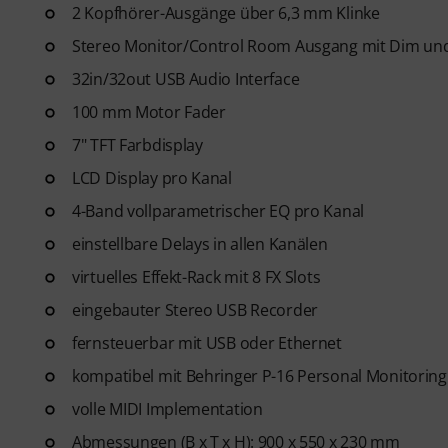
2 Kopfhörer-Ausgänge über 6,3 mm Klinke
Stereo Monitor/Control Room Ausgang mit Dim un
32in/32out USB Audio Interface
100 mm Motor Fader
7" TFT Farbdisplay
LCD Display pro Kanal
4-Band vollparametrischer EQ pro Kanal
einstellbare Delays in allen Kanälen
virtuelles Effekt-Rack mit 8 FX Slots
eingebauter Stereo USB Recorder
fernsteuerbar mit USB oder Ethernet
kompatibel mit Behringer P-16 Personal Monitorin
volle MIDI Implementation
Abmessungen (B x T x H): 900 x 550 x 230 mm