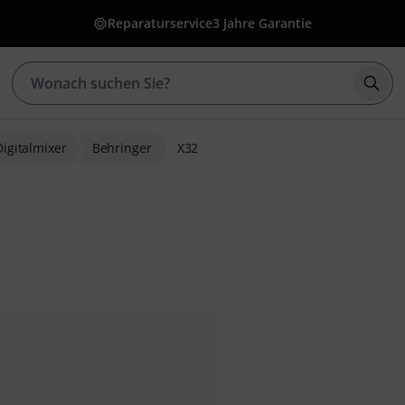
Reparaturservice
3 Jahre Garantie
Such
Digitalmixer
Behringer
X32
bewertungen