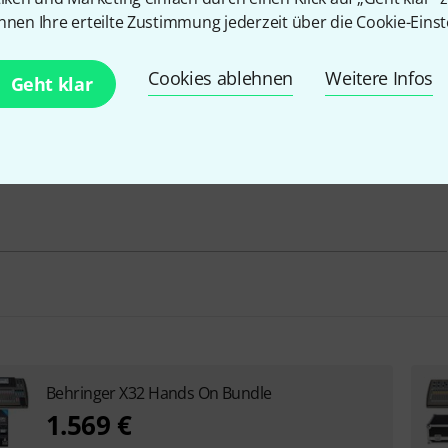
nnen Ihre erteilte Zustimmung jederzeit über die Cookie-Einst
physischer Output
22
Cookies ablehnen
Weitere Infos
Hotspot
Nein
Geht klar
integ. Player/Rec via USB/SD
stereo
Behringer X32 Hands On Bundle
1.569 €