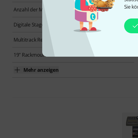
Sie kö
Anzahl der Mikrofoneingänge
32
Digitale Stagebox-Anbindung
AES50
Multitrack Record
Ja
19" Rackmount
Nein
Mehr anzeigen