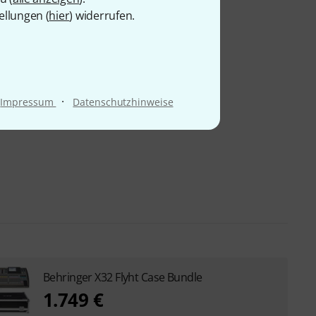
ellungen (
hier
) widerrufen.
·
Impressum
Datenschutzhinweise
Behringer X32 Flyht Case Bundle
1.749 €