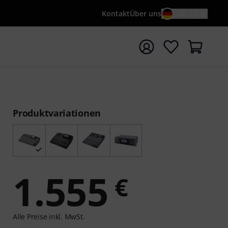
Kontakt
Über uns
DE / €
e mit Suchwort {searchTerm} starten
Produktvariationen
1.555
€
Alle Preise inkl. MwSt.