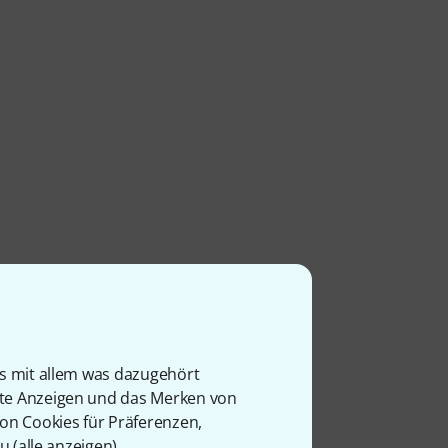
is mit allem was dazugehört
rte Anzeigen und das Merken von
von Cookies für Präferenzen,
u (
alle anzeigen
).