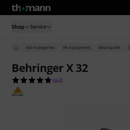
Shop
Service
Alle Kategorien
PA-Equipment
Mischpulte
Behringer X 32
4.8 von 5 Sternen aus 663 Kunden
(
663
)