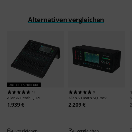
Alternativen vergleichen
AKTUELLES PRODUKT
18
9
Allen & Heath
QU-5
Allen & Heath
SQ Rack
A
1.939 €
2.209 €
Vergleichen
Vergleichen