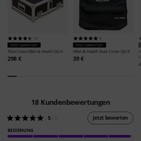
13
5
PASST GARANTIERT
PASST GARANTIERT
Thon
Case Allen & Heath QU-5
Allen & Heath
Dust Cover QU-5
A
M
298 €
39 €
18
Kundenbewertungen
Jetzt bewerten
5
/ 5
BEDIENUNG