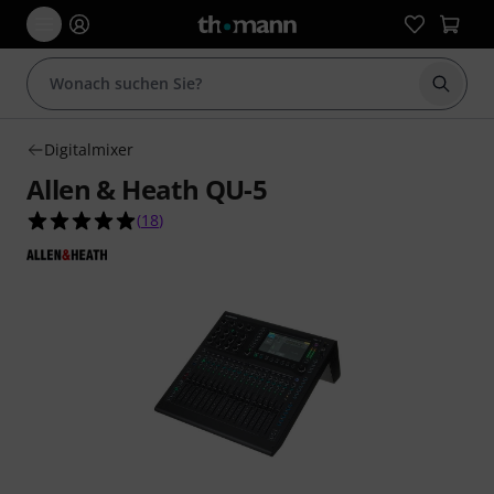
Suche 
Digitalmixer
Allen & Heath QU-5
5.0 von 5 Sternen aus 18 Kundenbewertungen
(
18
)