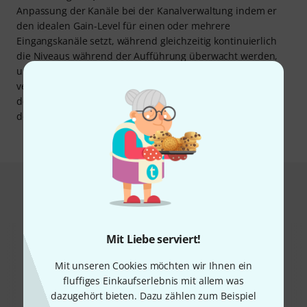
Anpassung der Kanäle bei der Kanalverwaltung indem er
den idealen Gain-Level für einen oder mehrere
Eingangskanäle setzt, während gleichzeitig kontinuierlich
die Niveaus während der Aufführung überwacht werden,
um unerwünschte Spitzen oder Überraschungen zu
vermeiden. Das Konzept der Update-Versionen ist es
demnach, sie mit Vorzügen aus anderen bewährten Serien
der Marke aufzuwerten.
Das kauften Kunden, die sich dieses
Produkt angesehen haben
Mit Liebe serviert!
Mit unseren Cookies möchten wir Ihnen ein
fluffiges Einkaufserlebnis mit allem was
dazugehört bieten. Dazu zählen zum Beispiel