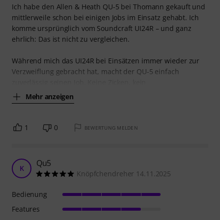
Ich habe den Allen & Heath QU-5 bei Thomann gekauft und
mittlerweile schon bei einigen Jobs im Einsatz gehabt. Ich
komme ursprünglich vom Soundcraft UI24R – und ganz
ehrlich: Das ist nicht zu vergleichen.
Während mich das UI24R bei Einsätzen immer wieder zur
Verzweiflung gebracht hat, macht der QU-5 einfach
zuverlässig seinen Job. Keine Zicken, kein
Mehr anzeigen
1
0
BEWERTUNG MELDEN
Qu5
K
Knöpfchendreher 14.11.2025
Bedienung
Features