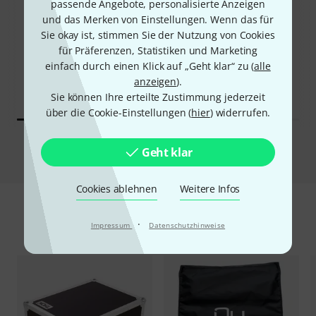
passende Angebote, personalisierte Anzeigen
29%
und das Merken von Einstellungen. Wenn das für
12%
Sie okay ist, stimmen Sie der Nutzung von Cookies
für Präferenzen, Statistiken und Marketing
KAUFTEN
KAUFTEN
einfach durch einen Klick auf „Geht klar“ zu (
alle
Behringer WING Compact
GENAU DIESES PRODUKT
anzeigen
).
1.939 €
2.179 €
Sie können Ihre erteilte Zustimmung jederzeit
über die Cookie-Einstellungen (
hier
) widerrufen.
Vergleichen
Geht klar
Cookies ablehnen
Weitere Infos
·
Zubehör & passende Artikel
Impressum
Datenschutzhinweise