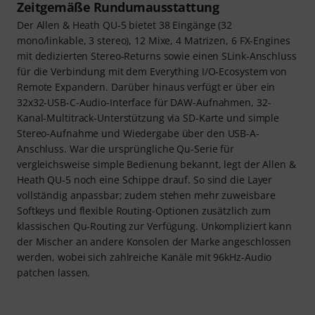
Zeitgemäße Rundumausstattung
Der Allen & Heath QU-5 bietet 38 Eingänge (32
mono/linkable, 3 stereo), 12 Mixe, 4 Matrizen, 6 FX-Engines
mit dedizierten Stereo-Returns sowie einen SLink-Anschluss
für die Verbindung mit dem Everything I/O-Ecosystem von
Remote Expandern. Darüber hinaus verfügt er über ein
32x32-USB-C-Audio-Interface für DAW-Aufnahmen, 32-
Kanal-Multitrack-Unterstützung via SD-Karte und simple
Stereo-Aufnahme und Wiedergabe über den USB-A-
Anschluss. War die ursprüngliche Qu-Serie für
vergleichsweise simple Bedienung bekannt, legt der Allen &
Heath QU-5 noch eine Schippe drauf. So sind die Layer
vollständig anpassbar; zudem stehen mehr zuweisbare
Softkeys und flexible Routing-Optionen zusätzlich zum
klassischen Qu-Routing zur Verfügung. Unkompliziert kann
der Mischer an andere Konsolen der Marke angeschlossen
werden, wobei sich zahlreiche Kanäle mit 96kHz-Audio
patchen lassen.