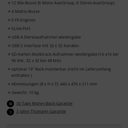
12 Mix-Busse (6 Mono Aux/Group, 6 Stereo Aux/Group)
4 Matrix-Busse
6 FX-Engines
SLink-Port
USB-A Stereoaufnahme/-wiedergabe
USB-C Interface mit 32 x 32 Kanälen
SD-Karten-Multitrack-Aufnahme/-wiedergabe (16 x16 bei
96 kHz, 32 x 32 bei 48 kHz)
optional 19” Rack-montierbar (nicht im Lieferumfang
enthalten )
Abmessungen (B x H x T): 440 x 476 x 211 mm
Gewicht: 10 kg
30 Tage Money-Back-Garantie
30
3 Jahre Thomann Garantie
3