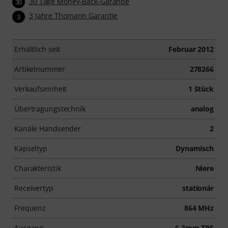
30 Tage Money-Back-Garantie
30
3 Jahre Thomann Garantie
3
Erhältlich seit
Februar 2012
Artikelnummer
278266
Verkaufseinheit
1 Stück
Übertragungstechnik
analog
Kanäle Handsender
2
Kapseltyp
Dynamisch
Charakteristik
Niere
Receivertyp
stationär
Frequenz
864 MHz
Ausgang
6,3mm TRS