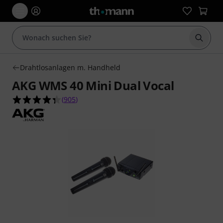
Suche 
Drahtlosanlagen m. Handheld
AKG WMS 40 Mini Dual Vocal
4.3 von 5 Sternen aus 905 Kundenbewertungen
(
905
)