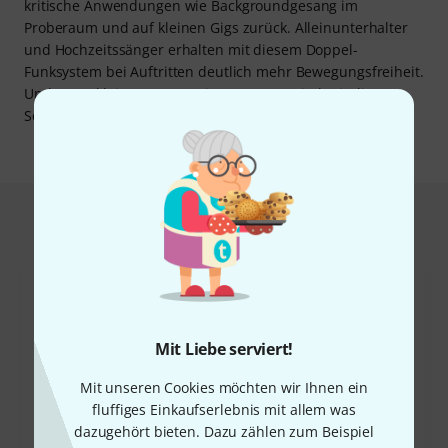
kritische Anwendungen wie Backgroundgesang im
Proberaum und auf kleinen Gigs zurück. Alleinunterhalter
und Hochzeitssänger erhalten mit diesem Doppel-
Funksystem bei Auftritten deutlich mehr Bewegungsfreiheit.
Und sogar kleine europaweite Tourneen sind mit diesem
Set möglich.
Das kauften Kunden, die sich dieses
Produkt angesehen haben
Mit Liebe serviert!
Mit unseren Cookies möchten wir Ihnen ein
45%
fluffiges Einkaufserlebnis mit allem was
14%
dazugehört bieten. Dazu zählen zum Beispiel