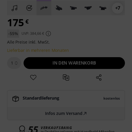
+7
175
€
-55%
UVP: 384,66 €
Alle Preise inkl. MwSt.
Lieferbar in mehreren Monaten
IN DEN WARENKORB
1
Standardlieferung
kostenlos
Infos zum Versand
55
VERKAUFSRANG
in Drahtlosanlagen mit Handheld Mikrofon