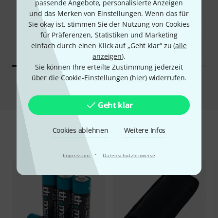
passende Angebote, personalisierte Anzeigen
und das Merken von Einstellungen. Wenn das für
KAUFTEN
KAUFTEN
Sie okay ist, stimmen Sie der Nutzung von Cookies
the t.bone freeU Twin HT
GENAU DIESES PRODUKT
863
für Präferenzen, Statistiken und Marketing
175 €
198 €
einfach durch einen Klick auf „Geht klar“ zu (
alle
anzeigen
).
Sie können Ihre erteilte Zustimmung jederzeit
über die Cookie-Einstellungen (
hier
) widerrufen.
Vergleichen
Geht klar
Cookies ablehnen
Weitere Infos
Zubehör & passende Artikel
·
Impressum
Datenschutzhinweise