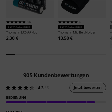
317
4
PASST GARANTIERT
PASST GARANTIERT
Thomann
LR6 AA 4pc
Thomann
Mic Belt Holder
2,30 €
13,50 €
905
Kundenbewertungen
Jetzt bewerten
4.3
/ 5
BEDIENUNG
FEATURES