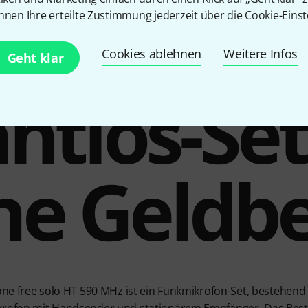
nnen Ihre erteilte Zustimmung jederzeit über die Cookie-Einst
Cookies ablehnen
Weitere Infos
Geht klar
htlos-Set
ne Geldb
one free solo HT 590 MHz ist ein Funkmikrofon-Set, bestehend