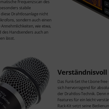
tomatische Frequenzscan des
besonders stabile
diese Drahtlosanlage nicht
ikrofons, sondern auch einen
ge Annehmlichkeiten, wie etwa,
nd des Handsenders auch an
en lässt.
Verständnisvoll
Das Funk-Set the t.bone free
sich hervorragend für absolut
der Drahtlos-Technik. Denn m
Features für ein leicht verstä
Rack-Kit setzt seine Bedienun