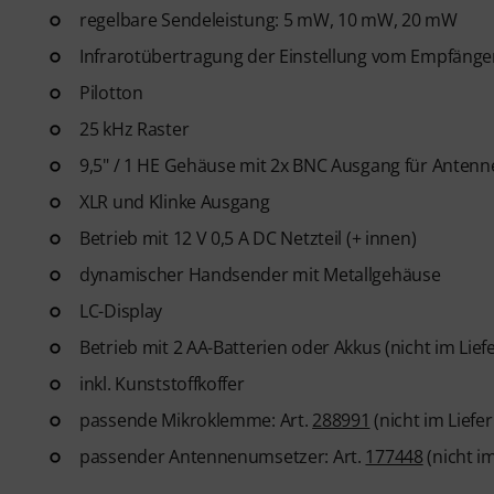
regelbare Sendeleistung: 5 mW, 10 mW, 20 mW
Infrarotübertragung der Einstellung vom Empfäng
Pilotton
25 kHz Raster
9,5" / 1 HE Gehäuse mit 2x BNC Ausgang für Antenn
XLR und Klinke Ausgang
Betrieb mit 12 V 0,5 A DC Netzteil (+ innen)
dynamischer Handsender mit Metallgehäuse
LC-Display
Betrieb mit 2 AA-Batterien oder Akkus (nicht im Lie
inkl. Kunststoffkoffer
passende Mikroklemme: Art.
288991
(nicht im Liefe
passender Antennenumsetzer: Art.
177448
(nicht i