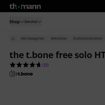
Shop
Service
Alle Kategorien
Mikrofone
Drahtlosmikrofone
the t.bone free solo H
4.7 von 5 Sternen aus 39 Kundenb
(
39
)