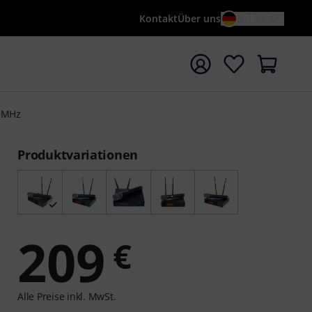
Kontakt
Über uns
DE / €
e mit Suchwort {searchTerm} starten
0 MHz
Produktvariationen
209
€
Alle Preise inkl. MwSt.