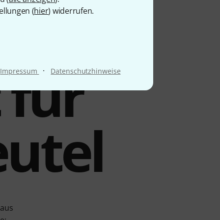
ellungen (
hier
) widerrufen.
 für
·
Impressum
Datenschutzhinweise
eutel
 aus