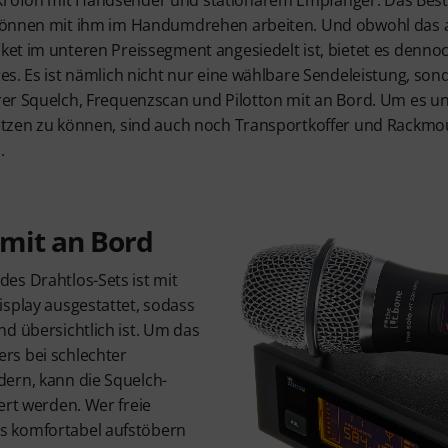
rofon mit Handsender und stationärem Empfänger. Das Best
 können mit ihm im Handumdrehen arbeiten. Und obwohl das 
ket im unteren Preissegment angesiedelt ist, bietet es dennoc
res. Es ist nämlich nicht nur eine wählbare Sendeleistung, so
rer Squelch, Frequenzscan und Pilotton mit an Bord. Um es u
etzen zu können, sind auch noch Transportkoffer und Rackmo
.
 mit an Bord
es Drahtlos-Sets ist mit
isplay ausgestattet, sodass
d übersichtlich ist. Um das
rs bei schlechter
ern, kann die Squelch-
ert werden. Wer freie
s komfortabel aufstöbern