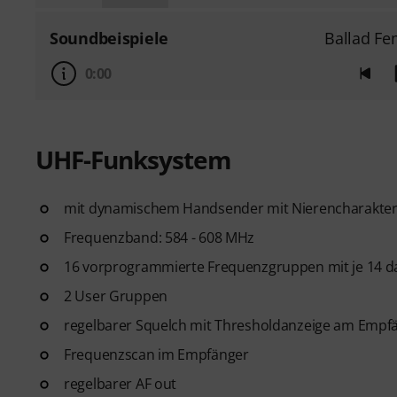
Soundbeispiele
Ballad Fe
0:00
UHF-Funksystem
mit dynamischem Handsender mit Nierencharakteri
Frequenzband: 584 - 608 MHz
16 vorprogrammierte Frequenzgruppen mit je 14 d
2 User Gruppen
regelbarer Squelch mit Thresholdanzeige am Empf
Frequenzscan im Empfänger
regelbarer AF out