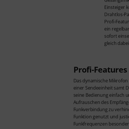
Gesangsmik
Einsteiger
Drahtlos-Pa
Profi-Featu
ein regelba
sofort eins
gleich dabei
Profi-Features
Das dynamische Mikrofon d
einer Sendeeinheit samt D
seine Bedienung einfach un
Aufrauschen des Empfänge
Funkverbindung zu verhind
Funktion genutzt und justi
Funkfrequenzen besonder