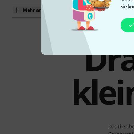
Sie kö
Mehr anzeigen
Dra
klei
Das the t.b