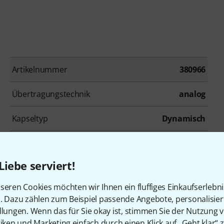
Artikelnummer
380966
Übertragungstechnik
analog
Kapseltyp
Dynamisch
Receivertyp
stationär
Liebe serviert!
Ausgang
XLR
seren Cookies möchten wir Ihnen ein fluffiges Einkaufserlebn
Integrierter Akku
Nein
n. Dazu zählen zum Beispiel passende Angebote, personalisie
llungen. Wenn das für Sie okay ist, stimmen Sie der Nutzung 
tiken und Marketing einfach durch einen Klick auf „Geht klar“ z