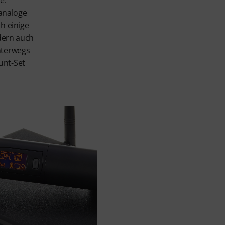
e:
analoge
h einige
ndern auch
nterwegs
unt-Set