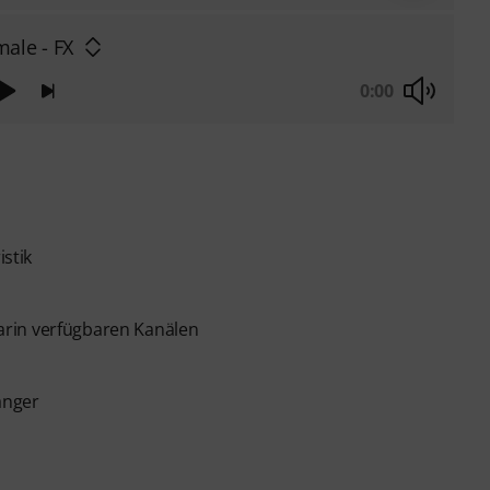
male - FX
0:00
stik
arin verfügbaren Kanälen
änger