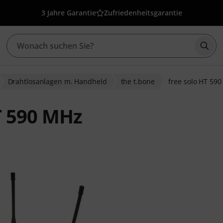
3 Jahre Garantie
Zufriedenheitsgarantie
Such
Drahtlosanlagen m. Handheld
the t.bone
free solo HT 59
T 590 MHz
ewertungen