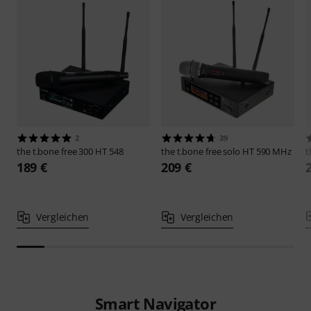
2
39
the t.bone
free 300 HT 548
the t.bone
free solo HT 590 MHz
t
189 €
209 €
Vergleichen
Vergleichen
Smart Navigator