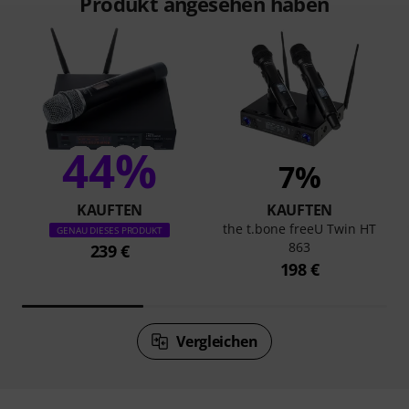
Produkt angesehen haben
44%
7%
KAUFTEN
KAUFTEN
the t.bone freeU Twin HT
GENAU DIESES PRODUKT
863
239 €
198 €
Vergleichen