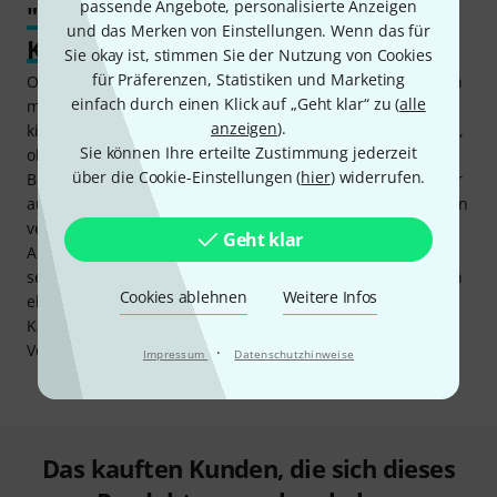
passende Angebote, personalisierte Anzeigen
"Einmal Vocal-Sound mit alles ohne
und das Merken von Einstellungen. Wenn das für
Kabelsalat, bitte!"
Sie okay ist, stimmen Sie der Nutzung von Cookies
für Präferenzen, Statistiken und Marketing
Ob im Proberaum oder auf der Bühne: Bandsänger können
einfach durch einen Klick auf „Geht klar“ zu (
alle
mit dem Funkmikrofon-Set the t.bone free solo HT 1.8 GHz
anzeigen
).
kinderleicht lästiges Kabelwirrwarr loswerden. Völlig gleich,
Sie können Ihre erteilte Zustimmung jederzeit
ob in der Hand des Frontsängers oder im Stativ für die
über die Cookie-Einstellungen (
hier
) widerrufen.
Backing-Vocals, hier heißt es auspacken und loslegen. Aber
auch Solisten wie Alleinunterhaltern oder Hochzeitssängern
verhilft das the t.bone free solo HT 1.8 GHz mit wenig
Geht klar
Aufwand zu mehr Bewegungsfreiheit. Und
selbstverständlich können Moderatoren und Präsentatoren
Cookies ablehnen
Weitere Infos
ebenso mit diesem Funkset weite Wege ganz ohne
Kabelsalat gehen und erhalten dennoch zuverlässig ihren
Vocal-Sound.
·
Impressum
Datenschutzhinweise
Das kauften Kunden, die sich dieses