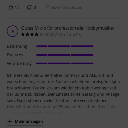
42
0
BEWERTUNG MELDEN
Gutes Mikro für professionelle Hobbymusiker
A
Anonym 09.12.2016
Bedienung
Features
Verarbeitung
Ich trete als Alleinunterhalter mit Keys und Akk. auf und
war schon länger auf der Suche nach einem preisgünstigen
brauchbaren Funkmikro um wieder ein Kabel weniger auf
der Bühne zu haben. Der Einsatz sollte Gesang und Ansage
sein. Nach stöbern vieler Testberichte verschiedener
Hersteller habe ich mir bei Thomann das t.bone free solo
HT 1.8 GHz bestellt um es mal
Mehr anzeigen