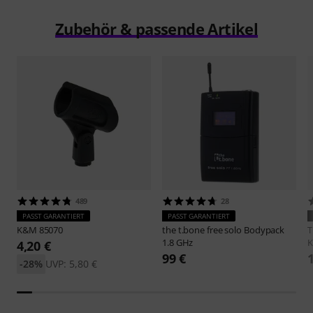
Zubehör & passende Artikel
489
28
PASST GARANTIERT
PASST GARANTIERT
K&M
85070
the t.bone
free solo Bodypack
1.8 GHz
K
4,20 €
99 €
-28%
UVP: 5,80 €