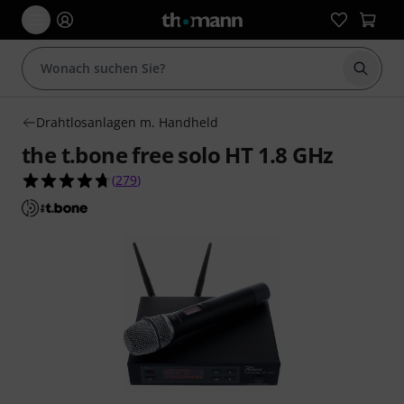
Suche 
Drahtlosanlagen m. Handheld
the t.bone free solo HT 1.8 GHz
4.7 von 5 Sternen aus 279 Kundenbewertungen
(
279
)