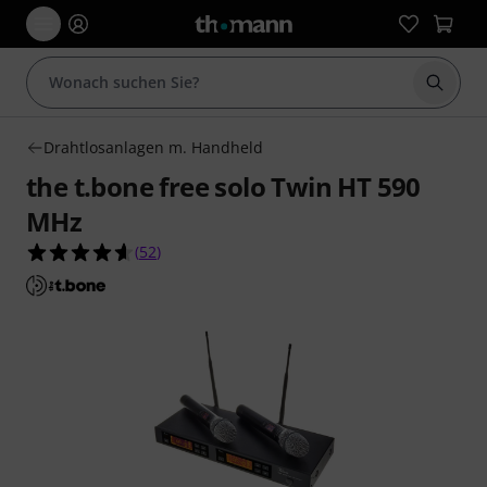
Suche 
Drahtlosanlagen m. Handheld
the t.bone free solo Twin HT 590
MHz
4.6 von 5 Sternen aus 52 Kundenbewertungen
(
52
)