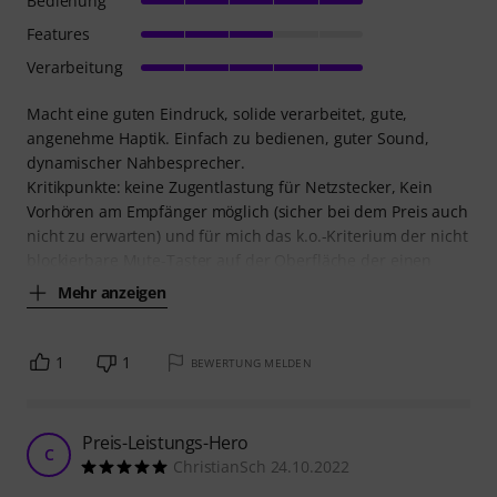
Bedienung
Features
Verarbeitung
Macht eine guten Eindruck, solide verarbeitet, gute,
angenehme Haptik. Einfach zu bedienen, guter Sound,
dynamischer Nahbesprecher.
Kritikpunkte: keine Zugentlastung für Netzstecker, Kein
Vorhören am Empfänger möglich (sicher bei dem Preis auch
nicht zu erwarten) und für mich das k.o.-Kriterium der nicht
blockierbare Mute-Taster auf der Oberfläche der einen
Mehr anzeigen
1
1
BEWERTUNG MELDEN
Preis-Leistungs-Hero
C
ChristianSch 24.10.2022