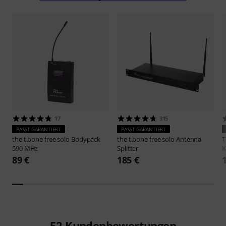
17
315
PASST GARANTIERT
PASST GARANTIERT
the t.bone
free solo Bodypack
the t.bone
free solo Antenna
590 MHz
Splitter
K
89 €
185 €
52
Kundenbewertungen