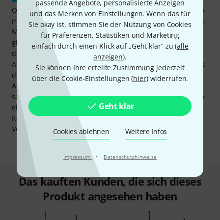
passende Angebote, personalisierte Anzeigen
Ob im Proberaum oder auf der Bühne: Bandsänger können
und das Merken von Einstellungen. Wenn das für
mit dem Funkmikrofon-Set the t.bone free solo Twin HT 590
Sie okay ist, stimmen Sie der Nutzung von Cookies
MHz kinderleicht lästiges Kabelwirrwarr loswerden. Völlig
für Präferenzen, Statistiken und Marketing
gleich, ob in der Hand des Frontsängers und im Stativ für
einfach durch einen Klick auf „Geht klar“ zu (
alle
die Backing-Vocals, hier heißt es auspacken und loslegen.
anzeigen
).
Aber auch Hochzeitssängern, die als Duo auftreten, verhilft
Sie können Ihre erteilte Zustimmung jederzeit
das the t.bone free solo Twin HT 590 MHz mit wenig
über die Cookie-Einstellungen (
hier
) widerrufen.
Aufwand zu mehr Bewegungsfreiheit. Und
selbstverständlich können Moderatoren und Präsentatoren
Geht klar
ebenso mit diesem Funkset weite Wege ganz ohne
Kabelsalat gehen und erhalten dennoch zuverlässig ihren
Vocal-Sound.
Cookies ablehnen
Weitere Infos
·
Impressum
Datenschutzhinweise
Das kauften Kunden, die sich dieses
Produkt angesehen haben