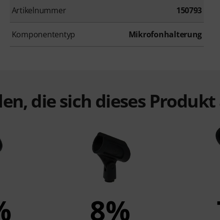
Artikelnummer
150793
Komponententyp
Mikrofonhalterung
en, die sich dieses Produk
%
8%