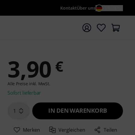
Kontakt
Über uns
DE / €
e mit Suchwort {searchTerm} starten
3,90
€
Alle Preise inkl. MwSt.
Sofort lieferbar
IN DEN WARENKORB
1
Merken
Vergleichen
Teilen