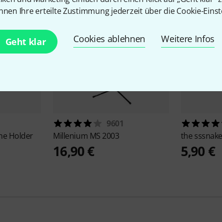
nnen Ihre erteilte Zustimmung jederzeit über die Cookie-Einst
Cookies ablehnen
Weitere Infos
Geht klar
9601
ne Holder
Millenium
MS 2003
the sssnak
16,90 €
5,90 €