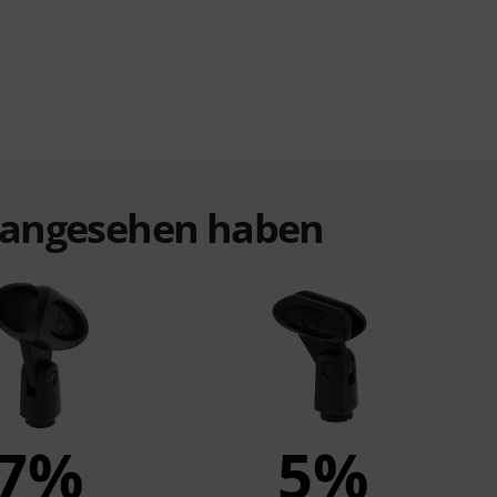
t angesehen haben
7%
5%