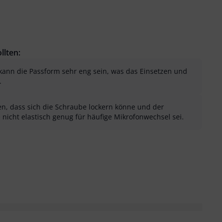
llten:
ann die Passform sehr eng sein, was das Einsetzen und
.
en, dass sich die Schraube lockern könne und der
 nicht elastisch genug für häufige Mikrofonwechsel sei.
sung als hilfreich
menfassung als nicht hilfreich