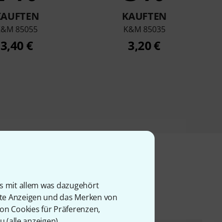
KAUFTEN
KAUFTEN
K&M 85055
K&M 85035
3,40 €
3,20 €
l
is mit allem was dazugehört
rte Anzeigen und das Merken von
von Cookies für Präferenzen,
u (
alle anzeigen
).