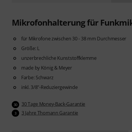
Mikrofonhalterung für Funkmi
für Mikrofone zwischen 30 - 38 mm Durchmesser
Größe: L
unzerbrechliche Kunststoffklemme
made by König & Meyer
Farbe: Schwarz
inkl. 3/8"-Reduziergewinde
30 Tage Money-Back-Garantie
30
3 Jahre Thomann Garantie
3