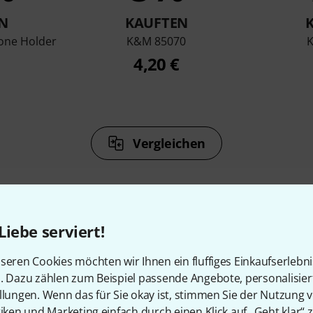
N
KAUFTEN
one Holder
K&M 85070
4,20 €
Vergleichen
Liebe serviert!
Zubehör & passende Artike
seren Cookies möchten wir Ihnen ein fluffiges Einkaufserlebn
n. Dazu zählen zum Beispiel passende Angebote, personalisie
llungen. Wenn das für Sie okay ist, stimmen Sie der Nutzung 
tiken und Marketing einfach durch einen Klick auf „Geht klar“ z