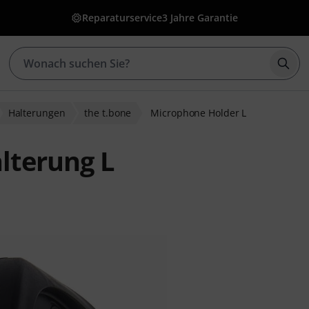
Reparaturservice
3 Jahre Garantie
Such
Halterungen
the t.bone
Microphone Holder L
lterung L
nbewertungen