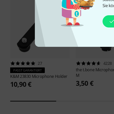
Sie kö
27
4228
the t.bone
Micropho
PASST GARANTIERT
M
K&M
23830 Microphone Holder
3,50 €
10,90 €