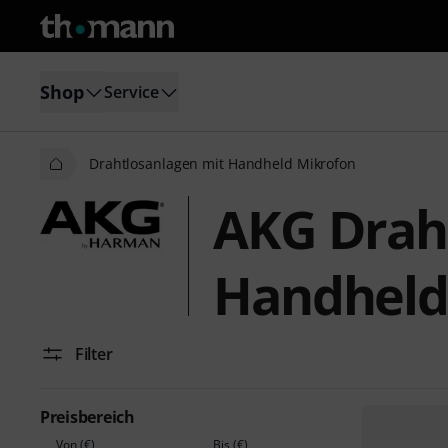
Shop
Service
Drahtlosanlagen mit Handheld Mikrofon
AKG Drah
Handheld
Filter
Preisbereich
Von (€)
Bis (€)