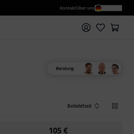
Kontakt
Über uns
DE / €
e mit Suchwort {searchTerm} starten
Beratung
Beliebtheit
105
€