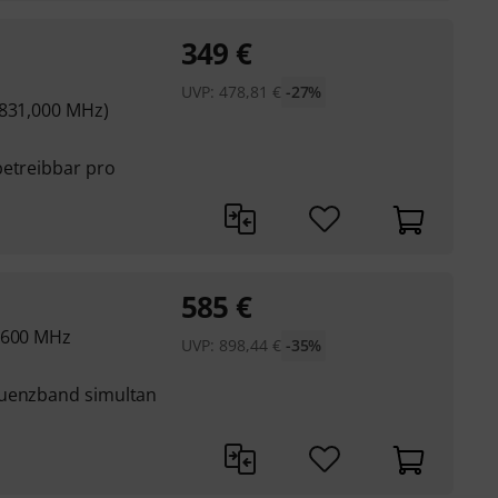
349
€
UVP:
478,81
€
-27%
 831,000 MHz)
betreibbar pro
585
€
- 600 MHz
UVP:
898,44
€
-35%
quenzband simultan