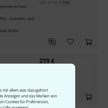
UVP:
221,92
€
-52%
 symmetrischem
MHz - anmelde- und
tion Audio
219
€
UVP:
364,49
€
-40%
requenzbereich ISM:
is mit allem was dazugehört
ntegrierten Antennen
rte Anzeigen und das Merken von
von Cookies für Präferenzen,
u (
alle anzeigen
).