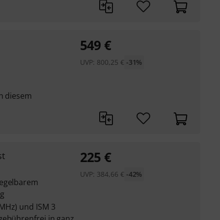
549
€
UVP:
800,25
€
-31%
in diesem
225
€
st
UVP:
384,66
€
-42%
regelbarem
ng
 MHz) und ISM 3
gebührenfrei in ganz