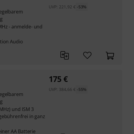
UVP:
221,92
€
-53%
regelbarem
ng
MHz - anmelde- und
tion Audio
175
€
UVP:
384,66
€
-55%
regelbarem
ng
 MHz) und ISM 3
gebührenfrei in ganz
einer AA Batterie