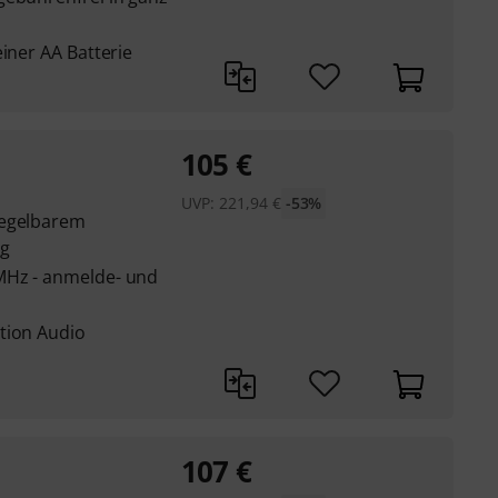
einer AA Batterie
105
€
UVP:
221,94
€
-53%
regelbarem
ng
MHz - anmelde- und
tion Audio
107
€