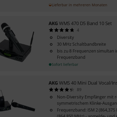
Lieferbar in mehreren Monaten
AKG
WMS 470 D5 Band 10 Set
4
Diversity
30 MHz Schaltbandbreite
bis zu 8 Frequenzen simultan 
Frequenzband
Sofort lieferbar
AKG
WMS 40 Mini Dual Vocal/In
89
Non-Diversity Empfänger mit 
symmetrischem Klinke-Ausga
Frequenzband: ISM 2 (864,375
(864,850 MHz) - anmelde- und 