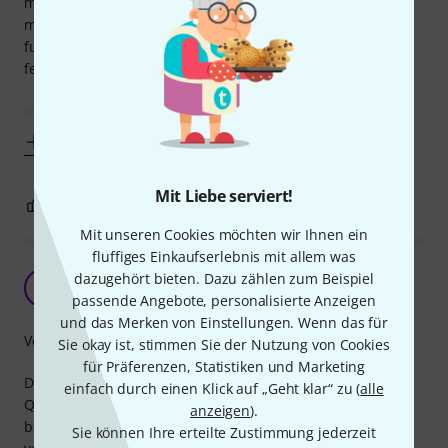
man erst das Kabel in eine bestimmte Position drücken
musste damit Kontakt besteht und sie einwandfrei
funktionieren. HIER NICHT! Man steckt das Kabel ein, und
fertig!! Es sitzt.
Ich habe auch noch
Mehr anzeigen
Mit Liebe serviert!
0
0
BEWERTUNG MELDEN
Mit unseren Cookies möchten wir Ihnen ein
fluffiges Einkaufserlebnis mit allem was
Tut was es soll
dazugehört bieten. Dazu zählen zum Beispiel
G
G-Lorenz 13.11.2023
passende Angebote, personalisierte Anzeigen
und das Merken von Einstellungen. Wenn das für
Verarbeitung
Sie okay ist, stimmen Sie der Nutzung von Cookies
für Präferenzen, Statistiken und Marketing
Diese Adapterkabel ist ordentlich verabeitet, von der
einfach durch einen Klick auf „Geht klar“ zu (
alle
Qualität her nicht so wie eins von Sommer, es ist nicht
anzeigen
).
beschrieben oder erkennbar, ob Neutrix - Stecker
Sie können Ihre erteilte Zustimmung jederzeit