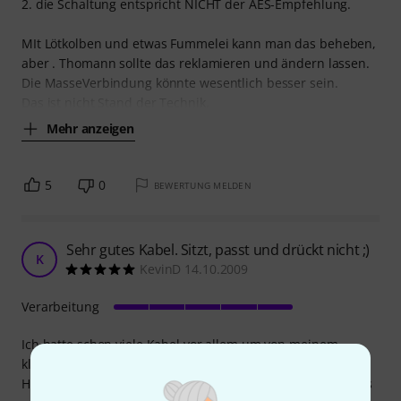
2. die Schaltung entspricht NICHT der AES-Empfehlung.
MIt Lötkolben und etwas Fummelei kann man das beheben,
aber . Thomann sollte das reklamieren und ändern lassen.
Die MasseVerbindung könnte wesentlich besser sein.
Das ist nicht Stand der Technik.
Mehr anzeigen
5
0
BEWERTUNG MELDEN
Sehr gutes Kabel. Sitzt, passt und drückt nicht ;)
K
KevinD 14.10.2009
Verarbeitung
Ich hatte schon viele Kabel vor allem um von meinem
kleinen Mischpult zu den Monitorboxen zu kommen.
Hierbei hatte ich bei anderen Kabeln oft das Problem, dass