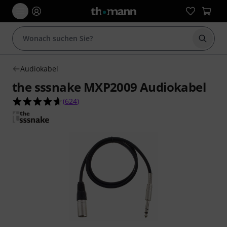
Suche 
Audiokabel
the sssnake MXP2009 Audiokabel
4.6 von 5 Sternen aus 624 Kundenbewertungen
(
624
)