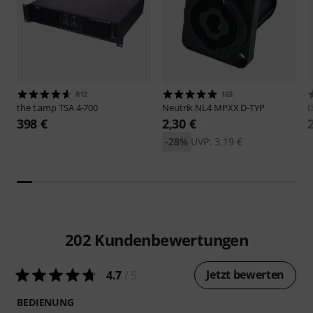
812
163
the t.amp
TSA 4-700
Neutrik
NL4 MPXX D-TYP
t
398 €
2,30 €
-28%
UVP: 3,19 €
202
Kundenbewertungen
Jetzt bewerten
4.7
/ 5
BEDIENUNG