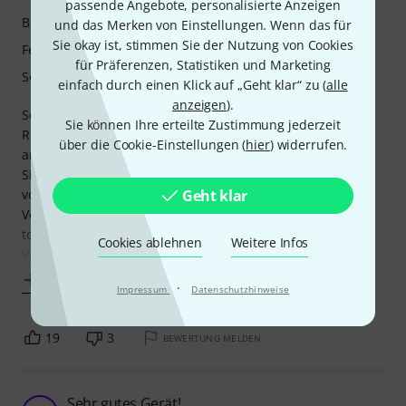
passende Angebote, personalisierte Anzeigen
Bedienung
und das Merken von Einstellungen. Wenn das für
Sie okay ist, stimmen Sie der Nutzung von Cookies
Features
für Präferenzen, Statistiken und Marketing
Sound
einfach durch einen Klick auf „Geht klar“ zu (
alle
anzeigen
).
Sound: Das Gerät wurde wegen des deutlich besseren
Sie können Ihre erteilte Zustimmung jederzeit
Rauschverhaltens als Upgrade für mein Home Studio
über die Cookie-Einstellungen (
hier
) widerrufen.
angeschafft. Symmetrische Verkabelung, 96kHz
Signalverarbeitung und der Geräuschspannungsabstand
Geht klar
von >115dBu waren für mich die Kaufentscheidung *****
Verarbeitung Gehäuse & Technik: Stabil und Sicher alles
top*****
Cookies ablehnen
Weitere Infos
Verarbeitung Lüftergeräusche: Dazu
Mehr anzeigen
·
Impressum
Datenschutzhinweise
19
3
BEWERTUNG MELDEN
Sehr gutes Gerät!