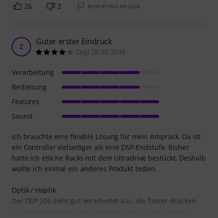
26
2
BEWERTUNG MELDEN
Guter erster Eindruck
Z
Zegi 28.03.2019
Verarbeitung
Bedienung
Features
Sound
Ich brauchte eine flexible Lösung für mein Amprack. Da ist
ein Controller vielseitiger als eine DSP-Endstufe. Bisher
hatte ich etliche Racks mit dem Ultradrive bestückt. Deshalb
wollte ich einmal ein anderes Produkt testen.
Optik / Haptik
Der DSP 206 sieht gut verarbeitet aus, die Taster drücken
sich angenehm und das Jogwheel lässt sich gut drehen.