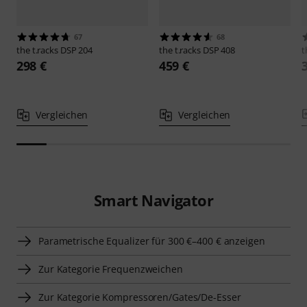
67
68
the t.racks
DSP 204
the t.racks
DSP 408
t
298 €
459 €
Vergleichen
Vergleichen
Smart Navigator
Parametrische Equalizer für 300 €–400 € anzeigen
Zur Kategorie Frequenzweichen
Zur Kategorie Kompressoren/Gates/De-Esser