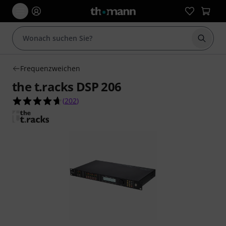
Suche 
Frequenzweichen
the t.racks DSP 206
4.7 von 5 Sternen aus 202 Kundenbewertungen
(
202
)