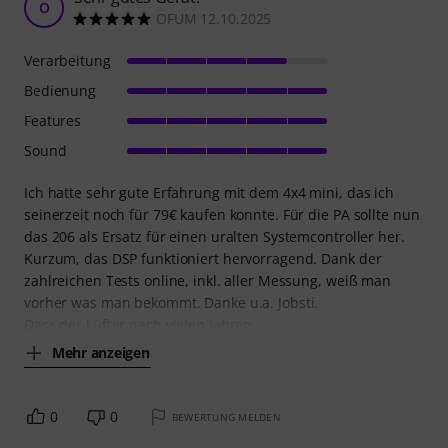
O
OFUM 12.10.2025
Verarbeitung
Bedienung
Features
Sound
Ich hatte sehr gute Erfahrung mit dem 4x4 mini, das ich
seinerzeit noch für 79€ kaufen konnte. Für die PA sollte nun
das 206 als Ersatz für einen uralten Systemcontroller her.
Kurzum, das DSP funktioniert hervorragend. Dank der
zahlreichen Tests online, inkl. aller Messung, weiß man
vorher was man bekommt. Danke u.a. Jobsti.
Dass der Lüfter nach vielen Jahren
Mehr anzeigen
0
0
BEWERTUNG MELDEN