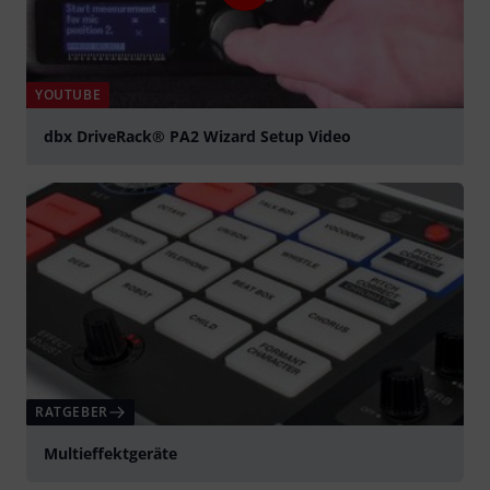
YOUTUBE
dbx DriveRack® PA2 Wizard Setup Video
abspielen
RATGEBER
Multieffektgeräte