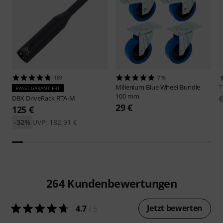
189
716
Millenium
Blue Wheel Bundle
PASST GARANTIERT
100 mm
DBX
DriveRack RTA-M
29 €
125 €
-32%
UVP: 182,91 €
264
Kundenbewertungen
Jetzt bewerten
4.7
/ 5