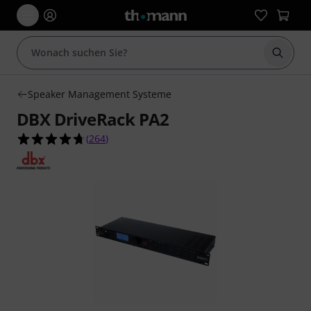
Suche 
Speaker Management Systeme
DBX DriveRack PA2
4.7 von 5 Sternen aus 264 Kundenbewertungen
(
264
)