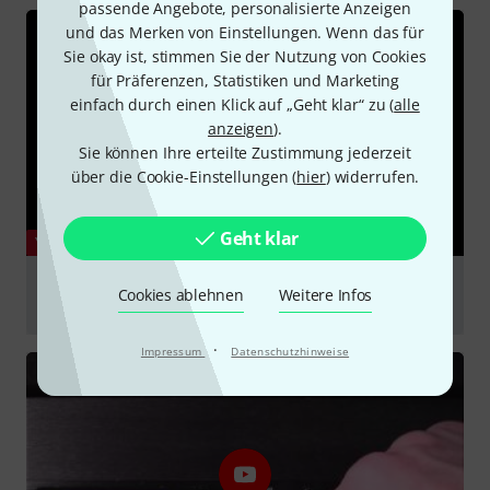
passende Angebote, personalisierte Anzeigen
und das Merken von Einstellungen. Wenn das für
Sie okay ist, stimmen Sie der Nutzung von Cookies
für Präferenzen, Statistiken und Marketing
einfach durch einen Klick auf „Geht klar“ zu (
alle
anzeigen
).
Sie können Ihre erteilte Zustimmung jederzeit
über die Cookie-Einstellungen (
hier
) widerrufen.
Geht klar
YOUTUBE
dbx DriveRack PA2 Custom Speaker and Amplifier
Cookies ablehnen
Weitere Infos
Setup
abspielen
·
Impressum
Datenschutzhinweise