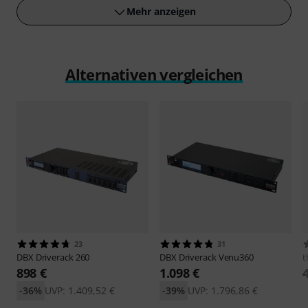
Mehr anzeigen
Alternativen vergleichen
23
31
DBX
Driverack 260
DBX
Driverack Venu360
t
898 €
1.098 €
-36%
UVP: 1.409,52 €
-39%
UVP: 1.796,86 €