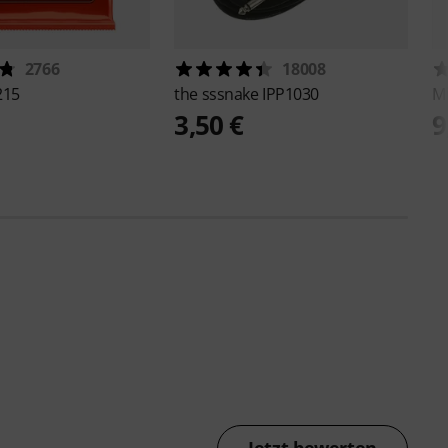
2766
18008
215
the sssnake
IPP1030
M
3,50 €
9
Jetzt bewerten