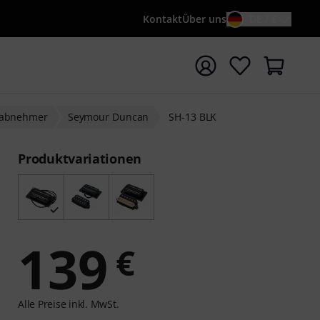
Kontakt
Über uns
DE / €
e mit Suchwort {searchTerm} starten
nabnehmer
Seymour Duncan
SH-13 BLK
Produktvariationen
139
€
Alle Preise inkl. MwSt.