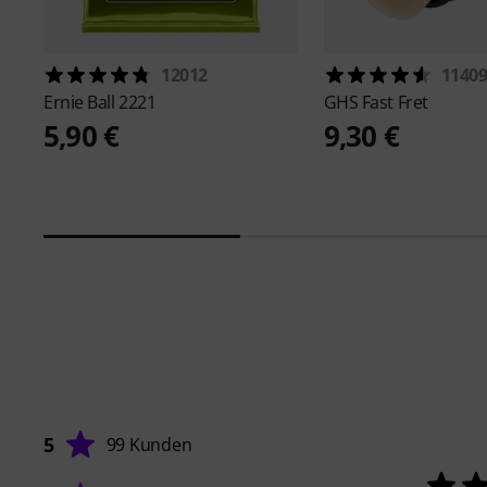
12012
1140
Ernie Ball
2221
GHS
Fast Fret
5,90 €
9,30 €
5
99 Kunden