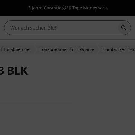
3 Jahre Garantie
30 Tage Moneyback
Such
nd Tonabnehmer
Tonabnehmer für E-Gitarre
Humbucker To
3 BLK
bewertungen