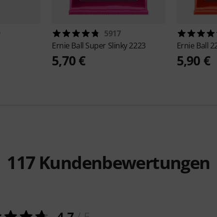
9
5917
Ernie Ball
Super Slinky 2223
Ernie Ball
2
5,70 €
5,90 €
117
Kundenbewertungen
4.7
/ 5