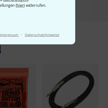
ellungen (
hier
) widerrufen.
·
Impressum
Datenschutzhinweise
l