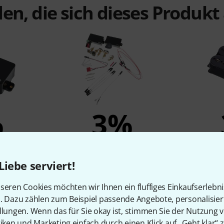
en, die sich dieses Produk
%
3%
N
KAUFTEN
Liebe serviert!
ck
EMG Zakk Wylde Set Black LS
Seymour
Humbuc
165 €
seren Cookies möchten wir Ihnen ein fluffiges Einkaufserlebn
n. Dazu zählen zum Beispiel passende Angebote, personalisie
llungen. Wenn das für Sie okay ist, stimmen Sie der Nutzung 
tiken und Marketing einfach durch einen Klick auf „Geht klar“ z