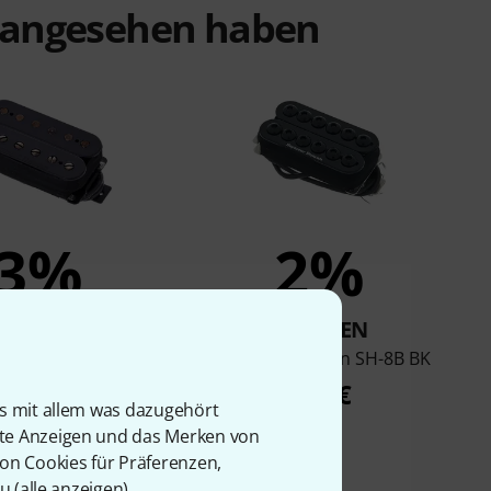
t angesehen haben
3%
2%
KAUFTEN
KAUFTEN
 Duncan Nazgul 6
Seymour Duncan SH-8B BK
ker Bridge BLK
129 €
is mit allem was dazugehört
128 €
rte Anzeigen und das Merken von
von Cookies für Präferenzen,
u (
alle anzeigen
).