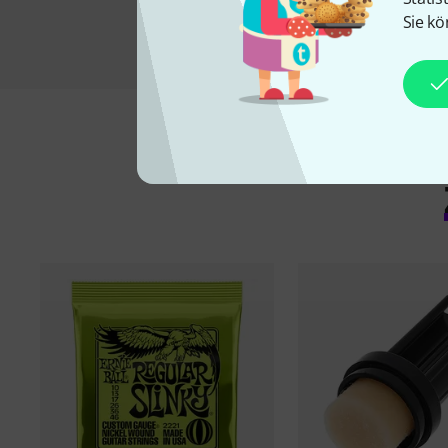
Sie kö