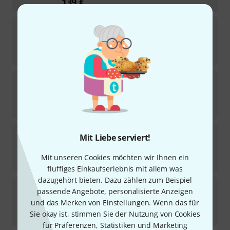
139
€
Seymour Duncan
SH-2N Jazz Neck Humbucker N
44
Sofort lieferbar
139
€
Seymour Duncan
TB-4 JB Trembucker Nickel
4
Sofort lieferbar
139
€
Seymour Duncan
Slash 2.0 HU Pickup Set Zebra
Mit Liebe serviert!
2
Sofort lieferbar
Mit unseren Cookies möchten wir Ihnen ein
279
€
fluffiges Einkaufserlebnis mit allem was
dazugehört bieten. Dazu zählen zum Beispiel
Seymour Duncan
Trembucker TB-6 BK
passende Angebote, personalisierte Anzeigen
101
und das Merken von Einstellungen. Wenn das für
Sofort lieferbar
Sie okay ist, stimmen Sie der Nutzung von Cookies
109
€
für Präferenzen, Statistiken und Marketing