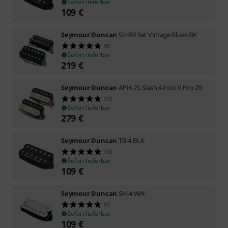
Sofort lieferbar
109
€
Seymour Duncan
SH-59 Set Vintage Blues BK
90
Sofort lieferbar
219
€
Seymour Duncan
APH-2S Slash Alnico II Pro ZB
372
Sofort lieferbar
279
€
Seymour Duncan
TB-4 BLK
133
Sofort lieferbar
109
€
Seymour Duncan
SH-4 WH
91
Sofort lieferbar
109
€