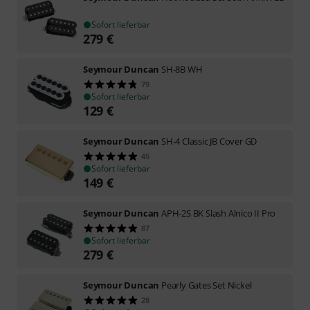
Sofort lieferbar
279
€
Seymour Duncan
SH-8B WH
79
Sofort lieferbar
129
€
Seymour Duncan
SH-4 Classic JB Cover GD
45
Sofort lieferbar
149
€
Seymour Duncan
APH-2S BK Slash Alnico II Pro
87
Sofort lieferbar
279
€
Seymour Duncan
Pearly Gates Set Nickel
28