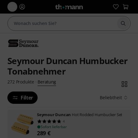
Suche 
Seymour Duncan Humbucker
Tonabnehmer
Beratung
272
Produkte
·
Filter
Beliebtheit
Seymour Duncan
Hot Rodded Humbucker Set
4
Sofort lieferbar
289
€