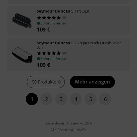
Seymour Duncan
SH1N BLK
75
Sofort lieferbar
109
€
Seymour Duncan
SH-2n Jazz Neck Humbucker
WH
38
Sofort lieferbar
109
€
Mehr anzeigen
50 Produkte
1
2
3
4
5
6
Kostenloser Versand ab 29 €
Alle Preise inkl. MwSt.