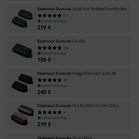
Seymour Duncan
SH-JB Hot Rodded Humbucker
677
Sofort lieferbar
219
€
Seymour Duncan
SH-4BK
256
Sofort lieferbar
109
€
Seymour Duncan
Nazgul/Sentient 6 Set BK
39
Sofort lieferbar
249
€
Seymour Duncan
Hot Rodded HU Set Zebra
4
Sofort lieferbar
219
€
Seymour Duncan
SH-4 Zebra