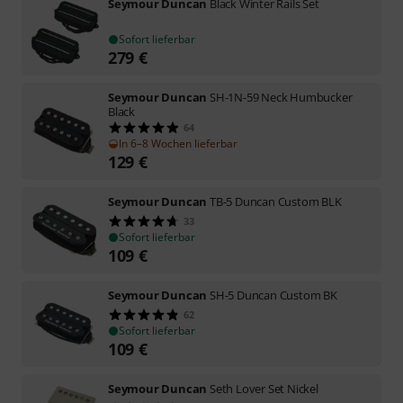
Seymour Duncan
Black Winter Rails Set
Sofort lieferbar
279
€
Seymour Duncan
SH-1N-59 Neck Humbucker
Black
64
In 6–8 Wochen lieferbar
129
€
Seymour Duncan
TB-5 Duncan Custom BLK
33
Sofort lieferbar
109
€
Seymour Duncan
SH-5 Duncan Custom BK
62
Sofort lieferbar
109
€
Seymour Duncan
Seth Lover Set Nickel