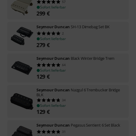
57
Sofort lieferbar
299
€
Seymour Duncan
SH-13 Dimebag Set BK
2
Sofort lieferbar
279
€
Seymour Duncan
Black Winter Bridge Trem
64
Sofort lieferbar
129
€
Seymour Duncan
Nazgul 6 Trembucker Bridge
BLK
34
Sofort lieferbar
129
€
Seymour Duncan
Pegasus Sentient 6 Set Black
31