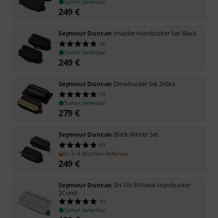
Sofort lieferbar
249
€
Seymour Duncan
Invader Humbucker Set Black
42
Sofort lieferbar
249
€
Seymour Duncan
Dimebucker Set Zebra
14
Sofort lieferbar
279
€
Seymour Duncan
Black Winter Set
63
In 3–4 Wochen lieferbar
249
€
Seymour Duncan
SH-1N-59 Neck Humbucker
2Cond.
43
Sofort lieferbar