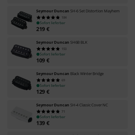
Seymour Duncan
SH-6 Set Distortion Mayhem
184
Sofort lieferbar
219
€
Seymour Duncan
SH6B BLK
153
Sofort lieferbar
109
€
Seymour Duncan
Black Winter Bridge
69
Sofort lieferbar
129
€
Seymour Duncan
SH-4 Classic Cover NC
71
Sofort lieferbar
139
€