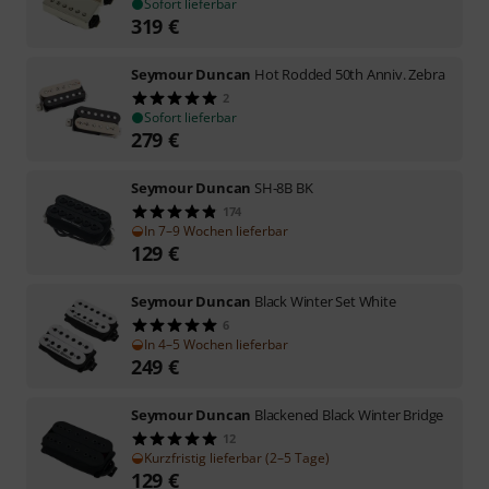
Sofort lieferbar
319
€
Seymour Duncan
Hot Rodded 50th Anniv. Zebra
2
Sofort lieferbar
279
€
Seymour Duncan
SH-8B BK
174
In 7–9 Wochen lieferbar
129
€
Seymour Duncan
Black Winter Set White
6
In 4–5 Wochen lieferbar
249
€
Seymour Duncan
Blackened Black Winter Bridge
12
Kurzfristig lieferbar (2–5 Tage)
129
€