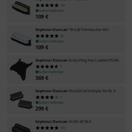
141
Sofort lieferbar
109
€
Seymour Duncan
TB-4 JB Trembucker WH
52
Sofort lieferbar
109
€
Seymour Duncan
Everything Axe Loaded PG BK
7
Sofort lieferbar
369
€
Seymour Duncan
MortalCoil Multiple Set BL 6
1
Sofort lieferbar
299
€
Seymour Duncan
SH2N-4C BLK
172