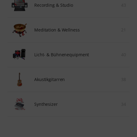
Recording & Studio
43
Meditation & Wellness
21
Licht- & Bühnenequipment
40
Akustikgitarren
38
Synthesizer
34