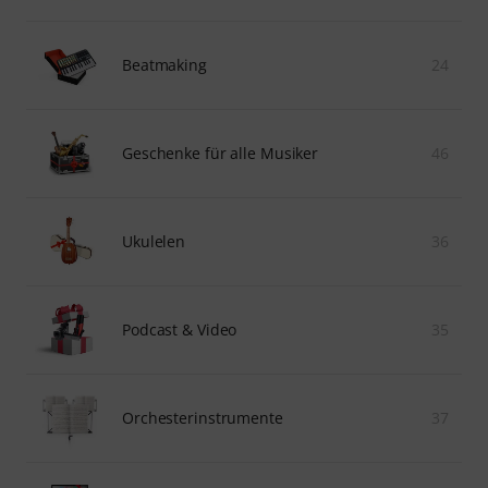
Beatmaking
24
Geschenke für alle Musiker
46
Ukulelen
36
Podcast & Video
35
Orchesterinstrumente
37