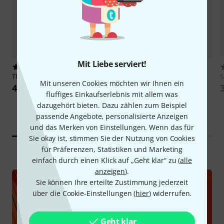
Mit Liebe serviert!
17525
2690
Thomann
CTG-10 Clip Tuner
the t.bone
HD 200
S
Mit unseren Cookies möchten wir Ihnen ein
4,90 €
19,90 €
fluffiges Einkaufserlebnis mit allem was
dazugehört bieten. Dazu zählen zum Beispiel
passende Angebote, personalisierte Anzeigen
und das Merken von Einstellungen. Wenn das für
Sie okay ist, stimmen Sie der Nutzung von Cookies
für Präferenzen, Statistiken und Marketing
einfach durch einen Klick auf „Geht klar“ zu (
alle
anzeigen
).
Sie können Ihre erteilte Zustimmung jederzeit
über die Cookie-Einstellungen (
hier
) widerrufen.
Geschenkgutschein für Freunde und
Bekannte
Geht klar