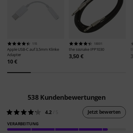
115
18001
Apple
USB-C auf 3,5mm Klinke
the sssnake
IPP1030
t
Adapter
3,50 €
10 €
538
Kundenbewertungen
Jetzt bewerten
4.2
/ 5
VERARBEITUNG