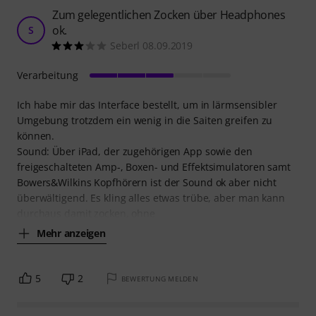
Zum gelegentlichen Zocken über Headphones
ok.
S
Seberl 08.09.2019
Verarbeitung
Ich habe mir das Interface bestellt, um in lärmsensibler
Umgebung trotzdem ein wenig in die Saiten greifen zu
können.
Sound: Über iPad, der zugehörigen App sowie den
freigeschalteten Amp-, Boxen- und Effektsimulatoren samt
Bowers&Wilkins Kopfhörern ist der Sound ok aber nicht
überwältigend. Es kling alles etwas trübe, aber man kann
durchaus damit zocken, ohne
Mehr anzeigen
5
2
BEWERTUNG MELDEN