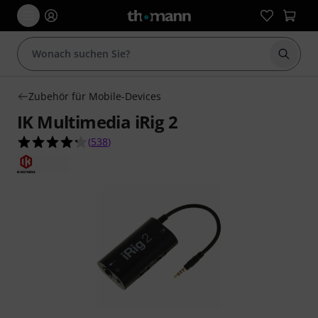
Suche 
Zubehör für Mobile-Devices
IK Multimedia iRig 2
4.2 von 5 Sternen aus 538 Kundenbewertungen
(
538
)