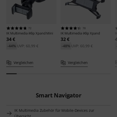
72
78
IK Multimedia
iKlip Xpand Mini
IK Multimedia
iKlip Xpand
I
34 €
32 €
-44%
UVP: 60,99 €
-48%
UVP: 60,99 €
Vergleichen
Vergleichen
Smart Navigator
IK Multimedia Zubehör für Mobile-Devices zur
Übersicht