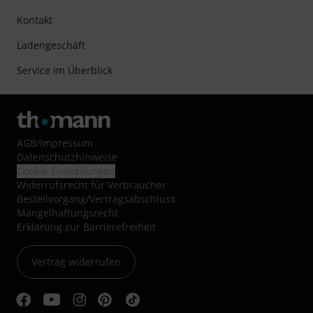
Kontakt
Ladengeschäft
Service im Überblick
AGB
/
Impressum
Datenschutzhinweise
Cookie-Einstellungen
Widerrufsrecht für Verbraucher
Bestellvorgang/Vertragsabschluss
Mängelhaftungsrecht
Erklärung zur Barrierefreiheit
Vertrag widerrufen