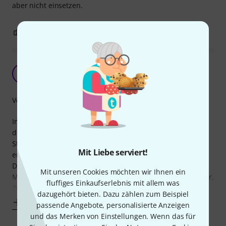
aber nicht einsetzen.
1
0
BEWERTUNG MELDEN
Adapter für USB C
L
Loschi 24.10.2023
Verarbeitung
Im Onlineshop Warenkorb war noch Platz, da hab ich mir
diesen (etwas) teuren Adapter gekauft. Da dies bald der
Standard für alle Smartphones würde, hab ich mich
Mit Liebe serviert!
entschieden mir schonmal so einen zuzulegen.
Der aux Anschluss meines MotoG3 nimmt keine
Mit unseren Cookies möchten wir Ihnen ein
Mikrofonsignale an, da probiere ich es über diesen Adapter.
fluffiges Einkaufserlebnis mit allem was
Zwar bin ich noch nicht dazu gekommen (*dazu dann ein
dazugehört bieten. Dazu zählen zum Beispiel
Mehr anzeigen
passende Angebote, personalisierte Anzeigen
und das Merken von Einstellungen. Wenn das für