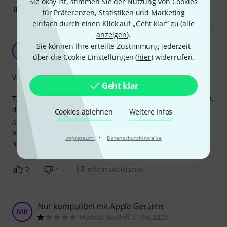
Sie okay ist, stimmen Sie der Nutzung von Cookies
1
0
BEWERTUNG MELDEN
für Präferenzen, Statistiken und Marketing
einfach durch einen Klick auf „Geht klar“ zu (
alle
anzeigen
).
Erfüllt seinen Zweck
Sie können Ihre erteilte Zustimmung jederzeit
N
NoNameChinaSchrott 22.01.2022
über die Cookie-Einstellungen (
hier
) widerrufen.
Verarbeitung
Geht klar
Tja, Verarbeitung ist Apple-Typisch, allerdings stört es mich,
dass bei den First-Party-Adaptern die Möglichkeit des
Cookies ablehnen
Weitere Infos
gleichzeitigen Ladens verloren geht. Das ist gerade bei
älteren Geräten unpraktisch, wenn man länger abspielen
·
Impressum
Datenschutzhinweise
möchte.
2
1
BEWERTUNG MELDEN
Nur kompatibel mit Apple-Geräten
MR
Marcus Radloff 21.08.2023