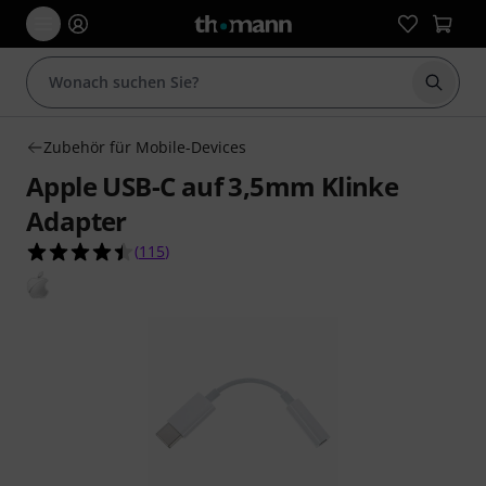
Suche 
Zubehör für Mobile-Devices
Apple USB-C auf 3,5mm Klinke
Adapter
4.5 von 5 Sternen aus 115 Kundenbewertungen
(
115
)