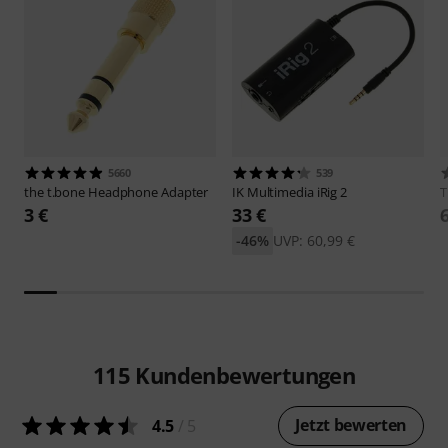
5660
539
the t.bone
Headphone Adapter
IK Multimedia
iRig 2
3 €
33 €
-46%
UVP: 60,99 €
115
Kundenbewertungen
Jetzt bewerten
4.5
/ 5