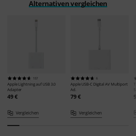
Alternativen vergleichen
157
6
Apple
Lightning auf USB 3.0
Apple
USB-C Digital AV Multiport
Adapter
Ad.
S
49 €
79 €
Vergleichen
Vergleichen