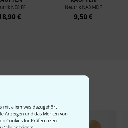
utrik NE8 FF
Neutrik NA3 MDF
18,90 €
9,50 €
l
is mit allem was dazugehört
rte Anzeigen und das Merken von
von Cookies für Präferenzen,
u (
alle anzeigen
).