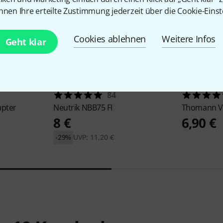
nnen Ihre erteilte Zustimmung jederzeit über die Cookie-Einst
Cookies ablehnen
Weitere Infos
Geht klar
84
apter
Neutrik
NBB75 FI
Thomann
V
8 €
6,90 €
-29%
UVP: 11,20 €