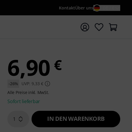
Kontakt
Über uns
DE / €
e mit Suchwort {searchTerm} starten
6,90
€
-26%
UVP: 9,33 €
Alle Preise inkl. MwSt.
Sofort lieferbar
IN DEN WARENKORB
1