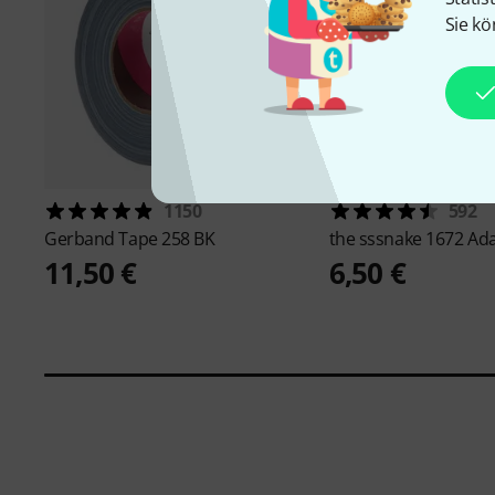
Sie kö
1150
592
Gerband
Tape 258 BK
the sssnake
1672 Ad
11,50 €
6,50 €