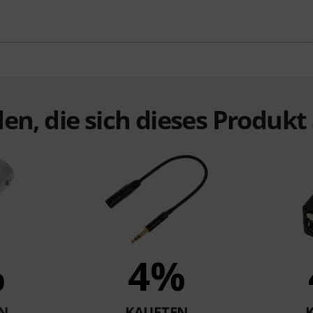
en, die sich dieses Produk
%
4%
N
KAUFTEN