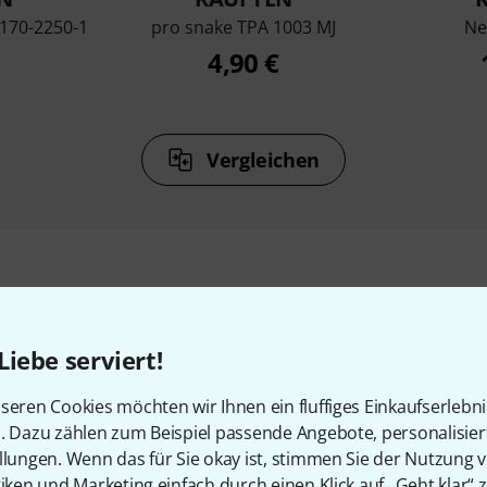
170-2250-1
pro snake TPA 1003 MJ
Ne
4,90 €
Vergleichen
Zubehör & passende Artike
Liebe serviert!
seren Cookies möchten wir Ihnen ein fluffiges Einkaufserlebn
n. Dazu zählen zum Beispiel passende Angebote, personalisie
llungen. Wenn das für Sie okay ist, stimmen Sie der Nutzung 
tiken und Marketing einfach durch einen Klick auf „Geht klar“ z