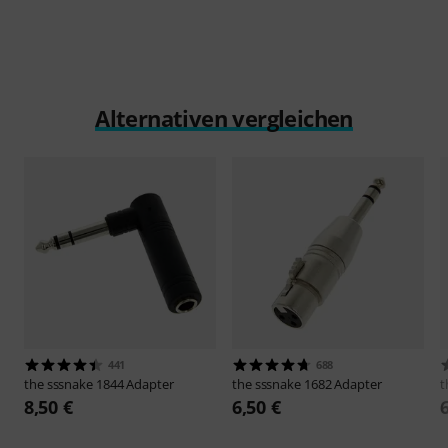
Alternativen vergleichen
441
688
the sssnake
1844 Adapter
the sssnake
1682 Adapter
t
8,50 €
6,50 €