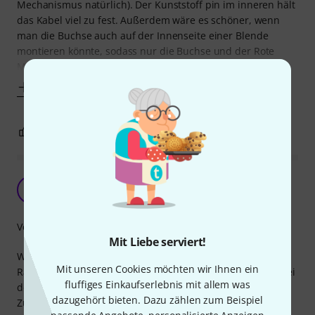
Mechanismus natürlich). Der Kunststoff pin im inneren hält
das Kabel viel zu fest. Außerdem wäre es schöner, wenn
man die Buchse auch auf der Innenseite einer Blende
montieren könnte, sodass nur die Buchse und der Rote
Mechanismus rausschauen. Dafür müsste
Mehr anzeigen
0
0
BEWERTUNG MELDEN
Super Produkt - leider fehlen die Schrauben…
S
Soulthilo. 29.11.2025
Verarbeitung
Mit Liebe serviert!
Wäre doch nett, wenn man entweder bei dem 1HE
Mit unseren Cookies möchten wir Ihnen ein
Rackeinschub, wo die Buchse montiert werden will oder bei
fluffiges Einkaufserlebnis mit allem was
der Buchse selbst passende Schrauben inkludiert wären.
dazugehört bieten. Dazu zählen zum Beispiel
Zumindest ein Link zu bestellbaren passenden Schrauben