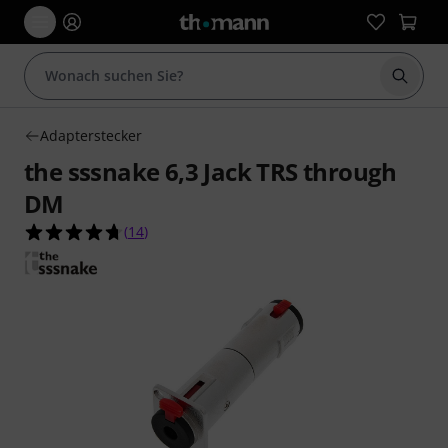
Suche 
Adapterstecker
the sssnake 6,3 Jack TRS through
DM
4.7 von 5 Sternen aus 14 Kundenbewertungen
(
14
)