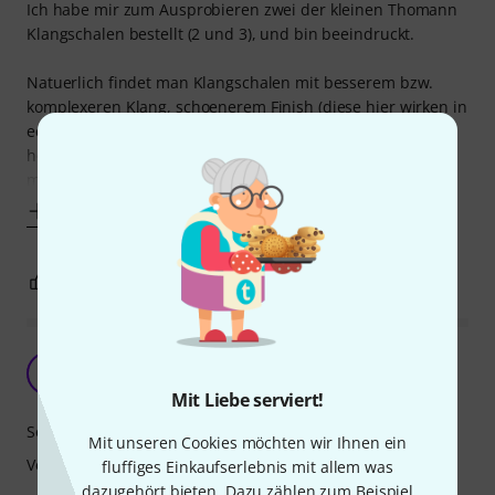
Ich habe mir zum Ausprobieren zwei der kleinen Thomann
Klangschalen bestellt (2 und 3), und bin beeindruckt.
Natuerlich findet man Klangschalen mit besserem bzw.
komplexeren Klang, schoenerem Finish (diese hier wirken in
echt etwas "industrieller" als auf den Fotos) und
hochwertigerem Zubehoer (von Kissen und Mallet sollte
man nicht zu viel erwarten, sind
Mehr anzeigen
4
0
BEWERTUNG MELDEN
Wow!
A
AlleNamenbelegt 22.12.2021
Mit Liebe serviert!
Sound
Mit unseren Cookies möchten wir Ihnen ein
Verarbeitung
fluffiges Einkaufserlebnis mit allem was
dazugehört bieten. Dazu zählen zum Beispiel