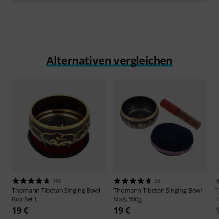
Alternativen vergleichen
106
65
Thomann
Tibetan Singing Bowl
Thomann
Tibetan Singing Bowl
Box Set L
No8, 500g
N
19 €
19 €