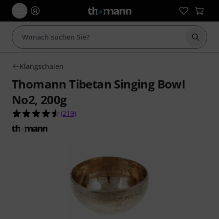
Suche 
Klangschalen
Thomann Tibetan Singing Bowl
No2, 200g
4.5 von 5 Sternen aus 219 Kundenbewertungen
(
219
)