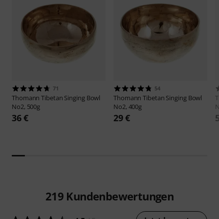
71
54
Thomann
Tibetan Singing Bowl
Thomann
Tibetan Singing Bowl
No2, 500g
No2, 400g
N
36 €
29 €
219
Kundenbewertungen