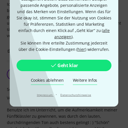
Ich wollte einfach nur ein paar kleine Instrumente für uns
passende Angebote, personalisierte Anzeigen
bestellen und ausprobieren. Dafür ist der Klang doch sehr
und das Merken von Einstellungen. Wenn das für
gewaltig (laut) und nachhaltig. Die Schale klingt sehr hell
Sie okay ist, stimmen Sie der Nutzung von Cookies
und warm. Damit hatte ich nicht gerechnet. Außerdem sieht
für Präferenzen, Statistiken und Marketing
sie schick aus. Den ein oder anderen durchs Kind
einfach durch einen Klick auf „Geht klar“ zu (
alle
verursachten Sturz hat sie auch tadellos überstanden.
anzeigen
).
Sie können Ihre erteilte Zustimmung jederzeit
über die Cookie-Einstellungen (
hier
) widerrufen.
3
1
BEWERTUNG MELDEN
Geht klar
Für Unterricht geeignet
A
Andreas718 28.12.2021
Cookies ablehnen
Weitere Infos
Sound
·
Impressum
Datenschutzhinweise
Verarbeitung
Benutze ich im Unterricht, um die Aufmerksamkeit meiner
Fünftklässler zu gewinnen, was durch den lauten,
durchdringenden Ton auch bestens gelingt : ) "Schön"