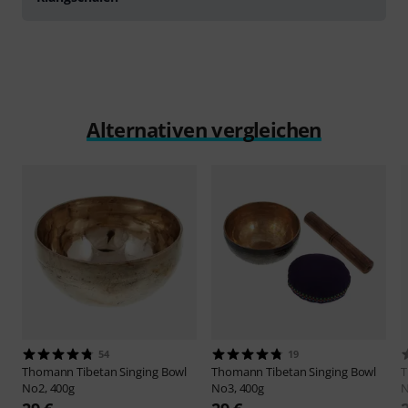
Alternativen vergleichen
54
19
Thomann
Tibetan Singing Bowl
Thomann
Tibetan Singing Bowl
No2, 400g
No3, 400g
N