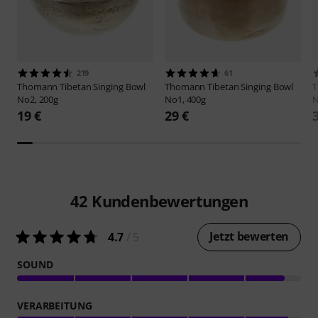
219
61
Thomann
Tibetan Singing Bowl
Thomann
Tibetan Singing Bowl
No2, 200g
No1, 400g
N
19 €
29 €
42
Kundenbewertungen
Jetzt bewerten
4.7
/ 5
SOUND
VERARBEITUNG