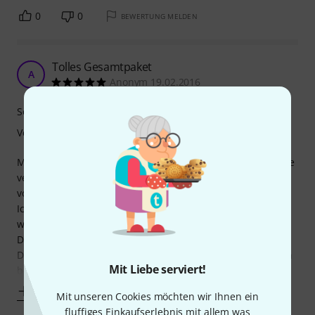
0
0
BEWERTUNG MELDEN
Tolles Gesamtpaket
A
Anonym 19.02.2016
Sound
Verarbeitung
Mir gefiel die Beratung in der Abteilung sehr gut, da ich die
verschiedenen Klangschalen von der Mitarbeiterin
vorgestellt bekam.
Ich verwende sie im Unterricht, um meine Schüler immer
wieder leise zu bekommen. Sie reagieren sehr gut darauf.
Der Klang ist einfach schön.
Das Kissen, auf dem sie liegt, und auch der Schlägel waren
Mit Liebe serviert!
bei dem günstigen Preis dabei.
Mehr anzeigen
Mit unseren Cookies möchten wir Ihnen ein
fluffiges Einkaufserlebnis mit allem was