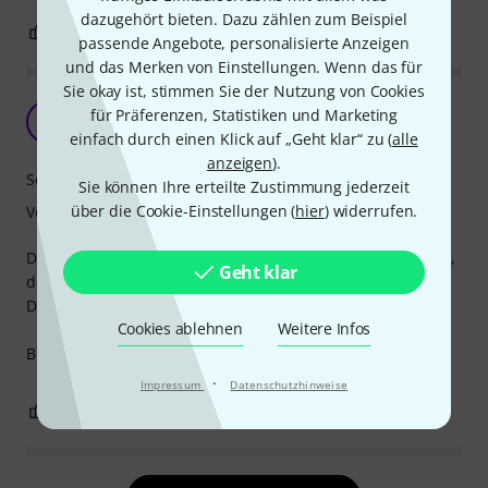
dazugehört bieten. Dazu zählen zum Beispiel
2
0
BEWERTUNG MELDEN
passende Angebote, personalisierte Anzeigen
und das Merken von Einstellungen. Wenn das für
Sie okay ist, stimmen Sie der Nutzung von Cookies
In love with smooth sound
für Präferenzen, Statistiken und Marketing
Y
Yuvii 31.05.2020
einfach durch einen Klick auf „Geht klar“ zu (
alle
anzeigen
).
Sound
Sie können Ihre erteilte Zustimmung jederzeit
über die Cookie-Einstellungen (
hier
) widerrufen.
Verarbeitung
Die Klangschale is sehr günstig was aber nicht gleich heißt,
Geht klar
das sie billig ist.
Der Klang ist wirklich voll und angenehm.
Cookies ablehnen
Weitere Infos
Bin mit dieser sehr zufrieden,
·
Impressum
Datenschutzhinweise
0
0
BEWERTUNG MELDEN