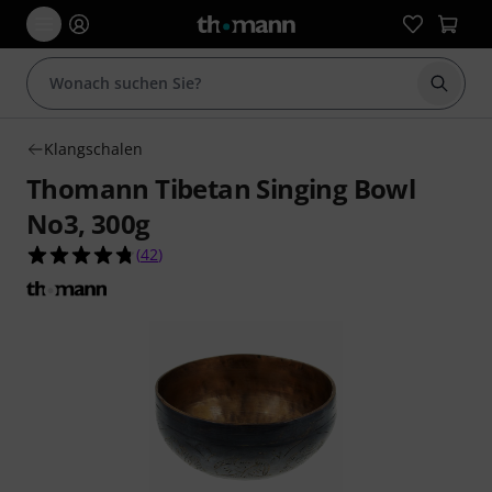
Suche 
Klangschalen
Thomann Tibetan Singing Bowl
No3, 300g
4.7 von 5 Sternen aus 42 Kundenbewertungen
(
42
)