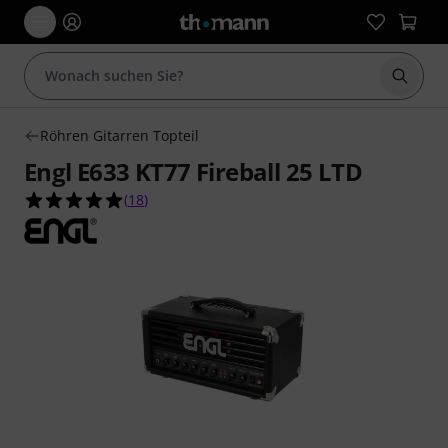
Suche 
Röhren Gitarren Topteil
Engl E633 KT77 Fireball 25 LTD
4.9 von 5 Sternen aus 18 Kundenbewertungen
(
18
)