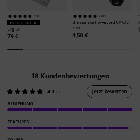
270
3387
E
the sssnake
Powercord UK C13
B
PASST GARANTIERT
1,5m
Engl
Z4
4,50 €
79 €
18
Kundenbewertungen
Jetzt bewerten
4.9
/ 5
BEDIENUNG
FEATURES
SOUND