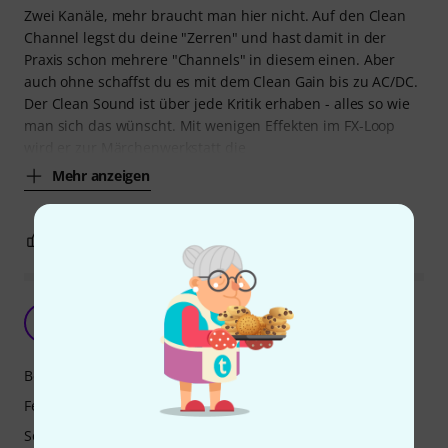
Zwei Kanäle, mehr braucht man hier nicht. Auf den Clean
Channel legst du deine "Zerren" und hast damit in der
Praxis schon mehrere "Channels" in diesem einen. Aber
auch ohne schaffst du es mit dem Clean Gain bis zu AC/DC.
Der Clean Sound ist über jede Kritik erhaben - alles so wie
man sich das wünscht. Mit wenigen Effekten im FX-Loop
wird er zur Märchenwerkstatt die
Mehr anzeigen
7
1
BEWERTUNG MELDEN
Einfach nur geil
F
Frank1989 02.08.2024
Bedienung
Features
Sound