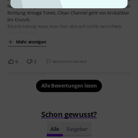
Neck-Pickup geht der Amp aber auch überraschend willig in
Richtung Vintage Tones. Clean Channel geht von Kristallklar
bis Crunch.
Sound-mässig muss man hier also auf nichts verzichten,
alles dort wo
Mehr anzeigen
6
2
BEWERTUNG MELDEN
Alle Bewertungen lesen
Schon gewusst?
Alle
Ratgeber