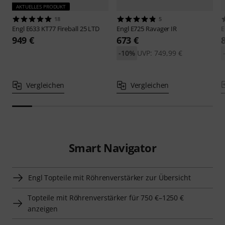
AKTUELLES PRODUKT
18
5
Engl
E633 KT77 Fireball 25 LTD
Engl
E725 Ravager IR
E
949 €
673 €
-10%
UVP: 749,99 €
Vergleichen
Vergleichen
Smart Navigator
Engl Topteile mit Röhrenverstärker zur Übersicht
Topteile mit Röhrenverstärker für 750 €–1250 €
anzeigen