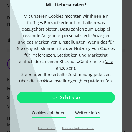
Mit Liebe serviert!
Verarbeitung
Mit unseren Cookies möchten wir Ihnen ein
Der Amp ist einfach nur geil! Liebe den Druck und das
fluffiges Einkaufserlebnis mit allem was
Noise Gate…
dazugehört bieten. Dazu zählen zum Beispiel
passende Angebote, personalisierte Anzeigen
6
4
BEWERTUNG MELDEN
und das Merken von Einstellungen. Wenn das für
Sie okay ist, stimmen Sie der Nutzung von Cookies
für Präferenzen, Statistiken und Marketing
Grandios
einfach durch einen Klick auf „Geht klar“ zu (
alle
Z
Zwidawurzn 24.11.2024
anzeigen
).
Sie können Ihre erteilte Zustimmung jederzeit
Bedienung
über die Cookie-Einstellungen (
hier
) widerrufen.
Features
Sound
Geht klar
Verarbeitung
Cookies ablehnen
Weitere Infos
Hier handelt es sich um einen hervorragenden Amp.
Metal macht er sowieso, hier bleibt er tight und bietet
·
Impressum
Datenschutzhinweise
reichlich Gain. Mit dem Mid-Boost an und zurückgeregeltem