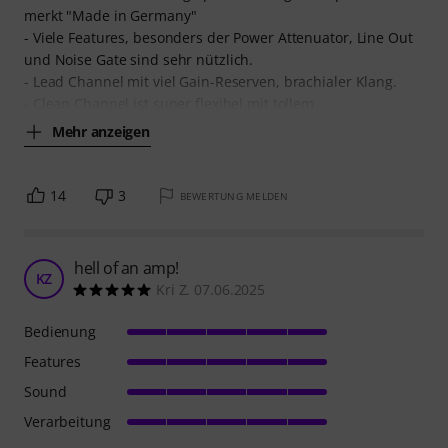
merkt "Made in Germany"
- Viele Features, besonders der Power Attenuator, Line Out
und Noise Gate sind sehr nützlich.
- Lead Channel mit viel Gain-Reserven, brachialer Klang.
- Clean Channel ist super flexibel mit tollem
Mehr anzeigen
14
3
BEWERTUNG MELDEN
hell of an amp!
KZ
Kri Z. 07.06.2025
Bedienung
Features
Sound
Verarbeitung