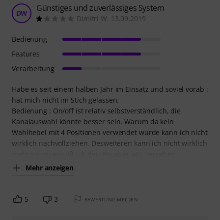
Günstiges und zuverlässiges System
DW
Dimitri W. 13.09.2019
Bedienung
Features
Verarbeitung
Habe es seit einem halben Jahr im Einsatz und soviel vorab :
hat mich nicht im Stich gelassen.
Bedienung : On/off ist relativ selbstverständlich, die
Kanalauswahl könnte besser sein. Warum da kein
Wahlhebel mit 4 Positionen verwendet wurde kann ich nicht
wirklich nachvollziehen. Desweiteren kann ich nicht wirklich
mehr sagen wie oft ich den Receiver aus Versehen
Mehr anzeigen
5
3
BEWERTUNG MELDEN