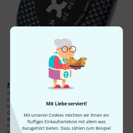
Handlich und flexibel
Das U2 von XVive eignet sich für alle denkbaren
Klinkenanschlüsse. Sender und Empfänger sind um 280°
Mit Liebe serviert!
biegsam und passen so in die Inputs von
Gitarrenverstärkern, Studio-Equipment und Effektpedalen.
Mit unseren Cookies möchten wir Ihnen ein
Bei den E-Gitarren sind selbst ST-Style-Inputs kein Problem.
fluffiges Einkaufserlebnis mit allem was
E-Bässe mit fünf oder sechs Saiten profitieren zudem vom
dazugehört bieten. Dazu zählen zum Beispiel
weiten Frequenzgang, der bis auf 20Hz hinunter reicht.