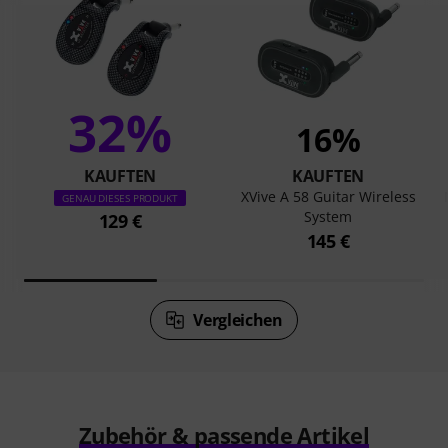
32%
16%
KAUFTEN
KAUFTEN
XVive A 58 Guitar Wireless
GENAU DIESES PRODUKT
System
129 €
145 €
Vergleichen
Zubehör & passende Artikel