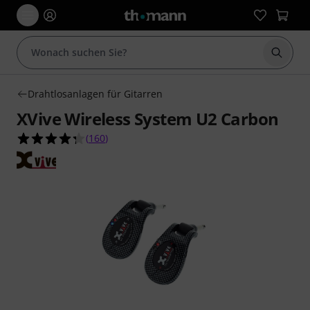
Suche 
Drahtlosanlagen für Gitarren
XVive Wireless System U2 Carbon
4.3 von 5 Sternen aus 160 Kundenbewertungen
(
160
)