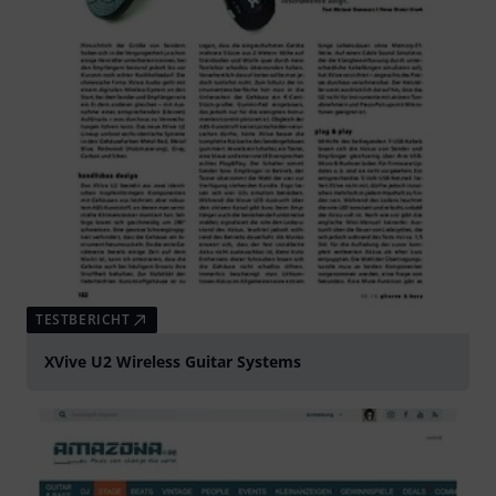
TESTBERICHT
XVive U2 Wireless Guitar Systems