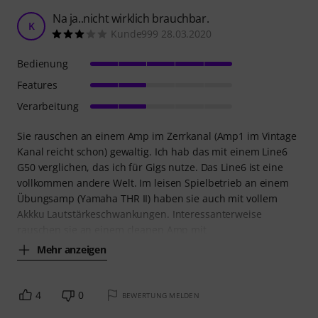
Na ja..nicht wirklich brauchbar.
K
Kunde999 28.03.2020
Bedienung
Features
Verarbeitung
Sie rauschen an einem Amp im Zerrkanal (Amp1 im Vintage
Kanal reicht schon) gewaltig. Ich hab das mit einem Line6
G50 verglichen, das ich für Gigs nutze. Das Line6 ist eine
vollkommen andere Welt. Im leisen Spielbetrieb an einem
Übungsamp (Yamaha THR II) haben sie auch mit vollem
Akkku Lautstärkeschwankungen. Interessanterweise
rauschen sie an einem cleanen Amp mit
Mehr anzeigen
4
0
BEWERTUNG MELDEN