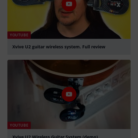
YOUTUBE
Xvive U2 guitar wireless system. Full review
abspielen
YOUTUBE
Xvive U2 Wireless Guitar System (demo)