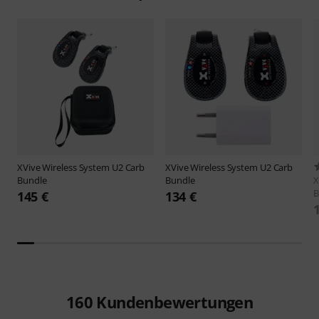
XVive
Wireless System U2 Carb
XVive
Wireless System U2 Carb
Bundle
Bundle
X
B
145 €
134 €
160
Kundenbewertungen