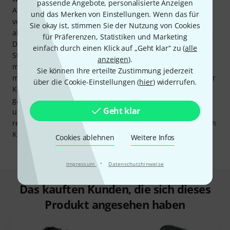
passende Angebote, personalisierte Anzeigen
Akustikgitarren mit einem Preamp können genauso gut
und das Merken von Einstellungen. Wenn das für
verwendet werden, allerdings ist bei aktiven, nicht
Sie okay ist, stimmen Sie der Nutzung von Cookies
abgeschirmten Klinkenbuchsen-Preamps Vorsicht geboten.
für Präferenzen, Statistiken und Marketing
Diese können im Zusammenhang mit dem U2
einfach durch einen Klick auf „Geht klar“ zu (
alle
Störgeräusche auslösen. Die ausgezeichnete Konnektivität
anzeigen
).
mit verschiedenen Instrumenten lässt offen, ob gleich
Sie können Ihre erteilte Zustimmung jederzeit
mehre Einheiten des U2s verwendet werden. Durch die vier
über die Cookie-Einstellungen (
hier
) widerrufen.
Kanäle können auch der Bass und die zweite Gitarre ein
ganzes U2-System nutzen. Wenn man alleine
Geht klar
unterschiedliche Gitarren auf der Bühne verwendet,
reichen hingegen zusätzliche Sender aus, um die restlichen
Kanäle zu bedienen.
Cookies ablehnen
Weitere Infos
·
Impressum
Datenschutzhinweise
Das kauften Kunden, die sich dieses
Produkt angesehen haben