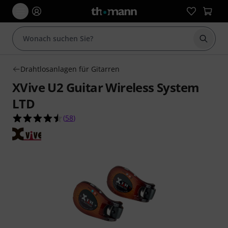
Suche 
Drahtlosanlagen für Gitarren
XVive U2 Guitar Wireless System
LTD
4.5 von 5 Sternen aus 58 Kundenbewertungen
(
58
)