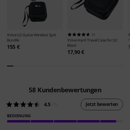
XVive
U2 Guitar Wireless Syst
31
Bundle
XVive
Hard Travel Case for U2
Black
155 €
17,90 €
58
Kundenbewertungen
Jetzt bewerten
4.5
/ 5
BEDIENUNG