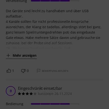
Verarbeitung
Die Geräte sind leicht zu handhaben und über USB
aufladbar.
4 Kanäle sollten für nicht professionelle Ansprüche
ausreichen, der Klang ist tadellos, allerdings stört bei ganz,
ganz leisem Spiel/runtergedrehten poti das eingebaute
Gate etwas. Habe mehrere Sätze davon und gebrauche sie
zuhause. bei der Probe und auf Sessions.
Ok, die Unterscheidung von Sende- und
Mehr anzeigen
1
0
BEWERTUNG MELDEN
Eingeschränkt einsetzbar
B
basspope 26.11.2024
Bedienung