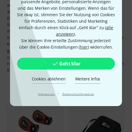
passende Angebote, personalisierte Anzeigen
verwendet werden, allerdings ist bei aktiven, nicht
und das Merken von Einstellungen. Wenn das für
abgeschirmten Klinkenbuchsen-Preamps Vorsicht geboten.
Sie okay ist, stimmen Sie der Nutzung von Cookies
Diese können im Zusammenhang mit dem U2
für Präferenzen, Statistiken und Marketing
Störgeräusche auslösen. Die ausgezeichnete Konnektivität
einfach durch einen Klick auf „Geht klar“ zu (
alle
mit verschiedenen Instrumenten lässt offen, ob gleich
anzeigen
).
mehre Einheiten des U2s verwendet werden. Durch die vier
Sie können Ihre erteilte Zustimmung jederzeit
Kanäle können auch der Bass und die zweite Gitarre ein
über die Cookie-Einstellungen (
hier
) widerrufen.
ganzes U2-System nutzen. Wenn man alleine
unterschiedliche Gitarren auf der Bühne verwendet,
Geht klar
reichen hingegen zusätzliche Sender aus, um die restlichen
Kanäle zu bedienen.
Cookies ablehnen
Weitere Infos
Zubehör & passende Artikel
·
Impressum
Datenschutzhinweise