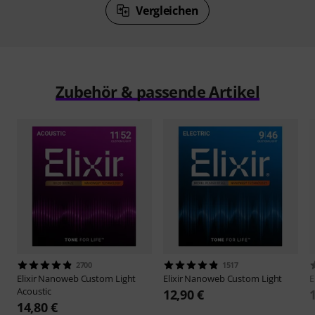
Vergleichen
Zubehör & passende Artikel
2700
1517
Elixir
Nanoweb Custom Light
Elixir
Nanoweb Custom Light
E
Acoustic
12,90 €
14,80 €