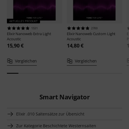
AKTUELLES PRODUKT
1531
2700
Elixir
Nanoweb Extra Light
Elixir
Nanoweb Custom Light
E
Acoustic
Acoustic
P
15,90 €
14,80 €
Vergleichen
Vergleichen
Smart Navigator
Elixir .010 Saitensätze zur Übersicht
Zur Kategorie Beschichtete Westernsaiten