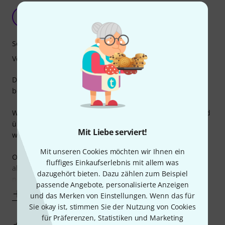
Guter Klang zu hohem Preis
E
Evit 30.07.2020
Sound
Verarbeitung
Die Saiten wurden gemeinsam mit einer neuen Gitarre
bestellt und waren daher als erster Saitensatz angedacht.
WIe gewohnt sind die Saiten von Elixir widerstandfähig und
überwiegend stimmstabil - obwohl der Satz ein .10er Satz
Mit Liebe serviert!
war.
Mit unseren Cookies möchten wir Ihnen ein
Ob die von Elixir beworbene Nanoweb-Technologie
fluffiges Einkaufserlebnis mit allem was
allerdings den steilen Preis zur Gänze rechtfertigt, mag ich
dazugehört bieten. Dazu zählen zum Beispiel
nicht
passende Angebote, personalisierte Anzeigen
Mehr anzeigen
und das Merken von Einstellungen. Wenn das für
Sie okay ist, stimmen Sie der Nutzung von Cookies
für Präferenzen, Statistiken und Marketing