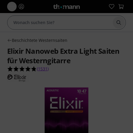
Suche 
Beschichtete Westernsaiten
Elixir Nanoweb Extra Light Saiten
für Westerngitarre
4.8 von 5 Sternen aus 1531 Kundenbewertunge
(
1531
)