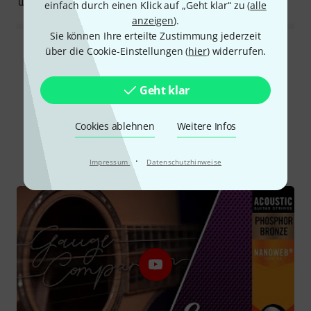
5
10
BEWERTUNG MELDEN
einfach durch einen Klick auf „Geht klar“ zu (
alle
anzeigen
).
Sie können Ihre erteilte Zustimmung jederzeit
über die Cookie-Einstellungen (
hier
) widerrufen.
Alle Bewertungen lesen
Geht klar
Schon gewusst?
Cookies ablehnen
Weitere Infos
Alle
Videos
Ratgeber
Testberichte
·
Impressum
Datenschutzhinweise