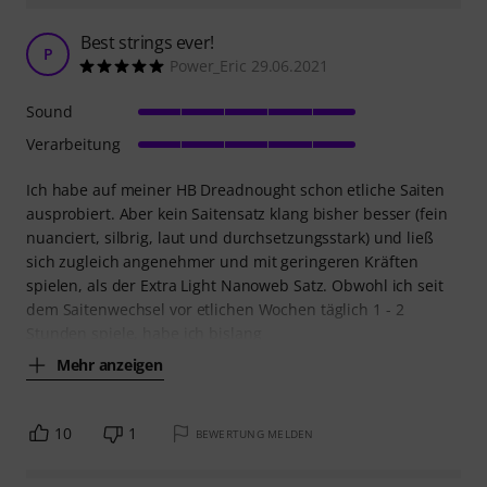
Best strings ever!
P
Power_Eric 29.06.2021
Sound
Verarbeitung
Ich habe auf meiner HB Dreadnought schon etliche Saiten
ausprobiert. Aber kein Saitensatz klang bisher besser (fein
nuanciert, silbrig, laut und durchsetzungsstark) und ließ
sich zugleich angenehmer und mit geringeren Kräften
spielen, als der Extra Light Nanoweb Satz. Obwohl ich seit
dem Saitenwechsel vor etlichen Wochen täglich 1 - 2
Stunden spiele, habe ich bislang
Mehr anzeigen
10
1
BEWERTUNG MELDEN