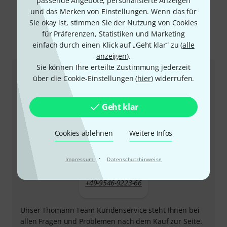
passende Angebote, personalisierte Anzeigen
Mehr anzeigen
und das Merken von Einstellungen. Wenn das für
Sie okay ist, stimmen Sie der Nutzung von Cookies
für Präferenzen, Statistiken und Marketing
einfach durch einen Klick auf „Geht klar“ zu (
alle
So erreichen Sie uns
anzeigen
).
Sie können Ihre erteilte Zustimmung jederzeit
Kundenservice
über die Cookie-Einstellungen (
hier
) widerrufen.
Geht klar
Cookies ablehnen
Weitere Infos
·
Impressum
Datenschutzhinweise
+49-9546-9223-66
Unser Thomann Team Kundenservice steht Ihnen bei
allen Fragen und Problemen nach dem Kauf zur Seite.