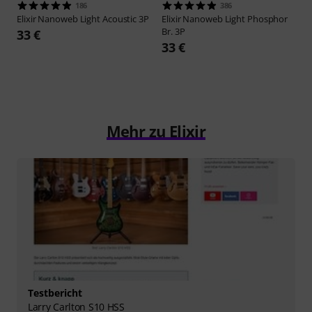
186
386
Elixir
Nanoweb Light Acoustic 3P
Elixir
Nanoweb Light Phosphor
Br. 3P
33 €
33 €
Mehr zu Elixir
Testbericht
Larry Carlton S10 HSS