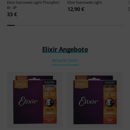
Elixir
Nanoweb Light Phosphor
Elixir
Nanoweb Light
E
Br. 3P
12,90 €
33 €
Elixir Angebote
Aktuelle Deals