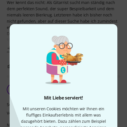
Wer kennt das nicht: Als Gitarrist sucht man ständig nach
dem perfekten Sound, der super Bespielbarkeit und dem
niemals leeren Bierkrug. Letzteren habe ich bisher noch
nicht gefunden, aber auf dieser Suche habe ich zumindest
etliche Saitenmarken ausprobiert (Ernie Ball, GHS,
D'Addario, Pyramid, diverse No-Name). Und ja, man kann
klanglich definitiv Unterschiede
Mehr anzeigen
4
1
BEWERTUNG MELDEN
Laaanglebigkeit!!!
F
Falk9148 12.03.2014
Mit Liebe serviert!
Sound
Mit unseren Cookies möchten wir Ihnen ein
Verarbeitung
fluffiges Einkaufserlebnis mit allem was
dazugehört bieten. Dazu zählen zum Beispiel
Nach langem suchen habe ich meine Referenz in Sachen