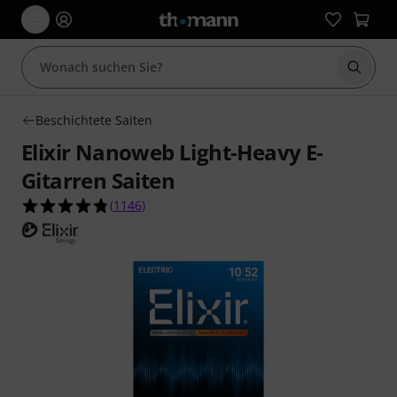
Suche 
Beschichtete Saiten
Elixir Nanoweb Light-Heavy E-
Gitarren Saiten
4.8 von 5 Sternen aus 1146 Kundenbewertunge
(
1146
)