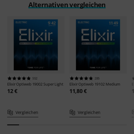
Alternativen vergleichen
552
285
Elixir
Optiweb 19002 Super Light
Elixir
Optiweb 19102 Medium
E
12 €
11,80 €
Vergleichen
Vergleichen