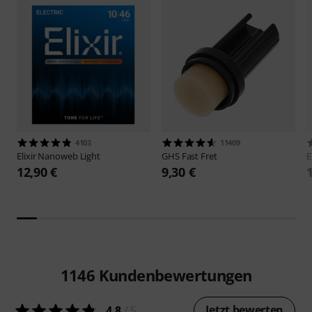
4103
11409
Elixir
Nanoweb Light
GHS
Fast Fret
E
12,90 €
9,30 €
1146
Kundenbewertungen
Jetzt bewerten
4.8
/ 5