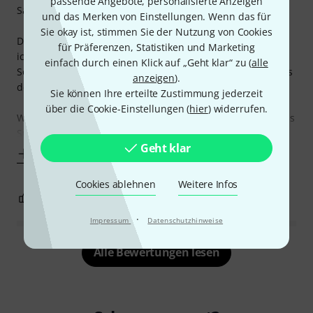
passende Angebote, personalisierte Anzeigen
Saiten endlich gefunden.
und das Merken von Einstellungen. Wenn das für
Sie okay ist, stimmen Sie der Nutzung von Cookies
Da ich leider keine Eichhörnchen furzen hören kann, kann
für Präferenzen, Statistiken und Marketing
ich zum Sound nicht so viel sagen. Daher bekommt der
einfach durch einen Klick auf „Geht klar“ zu (
alle
Sound von mir 5 Sterne. Ich schlagen die Saiten an und aus
anzeigen
).
dem Verstärker kommt Ton. Geht!!!
Sie können Ihre erteilte Zustimmung jederzeit
über die Cookie-Einstellungen (
hier
) widerrufen.
Wozu ich aber was sagen kann ist die Langlebigkeit und das
Spielgefühl.
Geht klar
Mehr anzeigen
Cookies ablehnen
Weitere Infos
3
0
BEWERTUNG MELDEN
·
Impressum
Datenschutzhinweise
Alle Bewertungen lesen