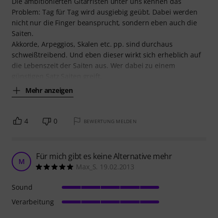
Die ambitionierten Gitarristen unter uns kennen das
Problem: Tag für Tag wird ausgiebig geübt. Dabei werden
nicht nur die Finger beansprucht, sondern eben auch die
Saiten.
Akkorde, Arpeggios, Skalen etc. pp. sind durchaus
schweißtreibend. Und eben dieser wirkt sich erheblich auf
die Lebenszeit der Saiten aus. Wer dabei zu einem
günstigen Satz Saiten greift,
Mehr anzeigen
4
0
BEWERTUNG MELDEN
Für mich gibt es keine Alternative mehr
M
Max_S. 19.02.2013
Sound
Verarbeitung