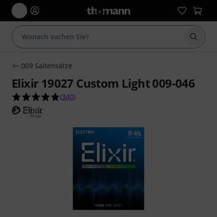
Suche 
.009 Saitensätze
Elixir 19027 Custom Light 009-046
4.8 von 5 Sternen aus 340 Kundenbewertungen
(
340
)