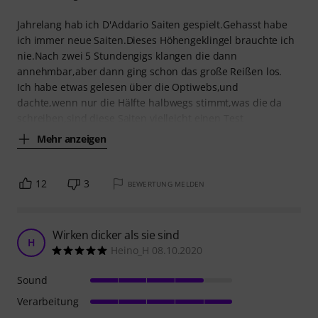
Jahrelang hab ich D'Addario Saiten gespielt.Gehasst habe
ich immer neue Saiten.Dieses Höhengeklingel brauchte ich
nie.Nach zwei 5 Stundengigs klangen die dann
annehmbar,aber dann ging schon das große Reißen los.
Ich habe etwas gelesen über die Optiwebs,und
dachte,wenn nur die Hälfte halbwegs stimmt,was die da
schreiben,sind diese Saiten vielleicht einen Test
Mehr anzeigen
12
3
BEWERTUNG MELDEN
Wirken dicker als sie sind
H
Heino_H 08.10.2020
Sound
Verarbeitung