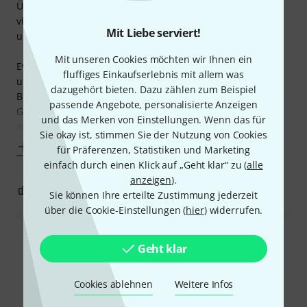
Über die Jahre habe ich - wie wahrscheinlich die meisten -
viele verschiedene Saiten ausprobiert, beschichtet und
Mit Liebe serviert!
unbeschichtet.
Mit unseren Cookies möchten wir Ihnen ein
Eventuell klingen unbeschichtete Saiten etwas spritziger
fluffiges Einkaufserlebnis mit allem was
und frischer, aber nur zu Beginn, denn der Verlust der
dazugehört bieten. Dazu zählen zum Beispiel
Brillianz macht ein Wechseln ja meist schon aus klangliche
passende Angebote, personalisierte Anzeigen
Gründen notwendig, auch wenn noch keine Saite Rost
und das Merken von Einstellungen. Wenn das für
ansetzt
Sie okay ist, stimmen Sie der Nutzung von Cookies
Mehr anzeigen
für Präferenzen, Statistiken und Marketing
einfach durch einen Klick auf „Geht klar“ zu (
alle
anzeigen
).
1
1
BEWERTUNG MELDEN
Sie können Ihre erteilte Zustimmung jederzeit
über die Cookie-Einstellungen (
hier
) widerrufen.
Alle Bewertungen lesen
Geht klar
Cookies ablehnen
Weitere Infos
Schon gewusst?