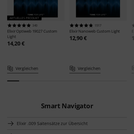
AKTUELLES PRODUKT
340
1517
Elixir
Optiweb 19027 Custom
Elixir
Nanoweb Custom Light
E
Light
12,90 €
14,20 €
Vergleichen
Vergleichen
Smart Navigator
Elixir .009 Saitensätze zur Übersicht