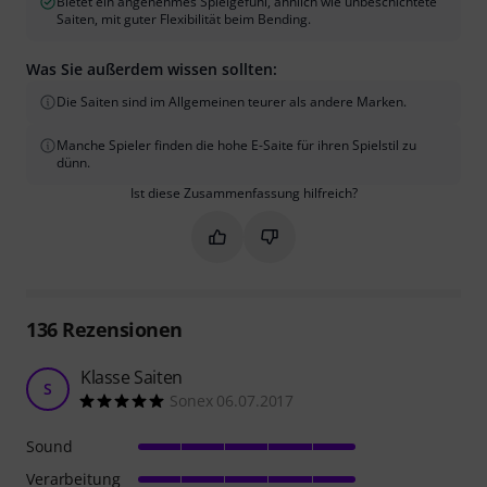
Bietet ein angenehmes Spielgefühl, ähnlich wie unbeschichtete
Saiten, mit guter Flexibilität beim Bending.
Was Sie außerdem wissen sollten:
Die Saiten sind im Allgemeinen teurer als andere Marken.
Manche Spieler finden die hohe E-Saite für ihren Spielstil zu
dünn.
Ist diese Zusammenfassung hilfreich?
Markieren Sie diese Zusammenfassung
Markieren Sie diese Zusammen
136
Rezensionen
Klasse Saiten
S
Sonex 06.07.2017
Sound
Verarbeitung