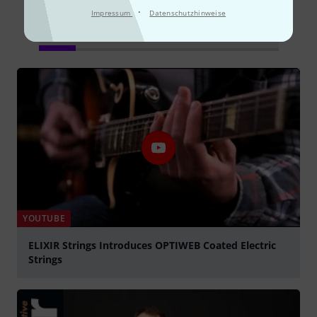
·
Impressum
Datenschutzhinweise
Alle
Videos
Ratgeber
Testberichte
YOUTUBE
ELIXIR Strings Introduces OPTIWEB Coated Electric
Strings
abspielen