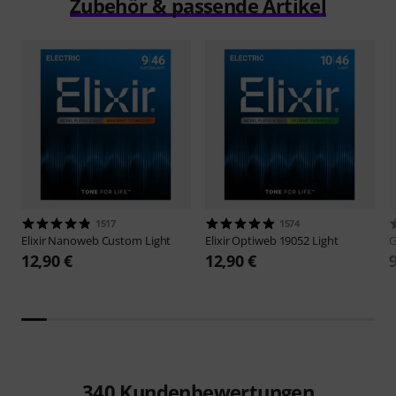
Zubehör & passende Artikel
1517
1574
Elixir
Nanoweb Custom Light
Elixir
Optiweb 19052 Light
12,90 €
12,90 €
340
Kundenbewertungen