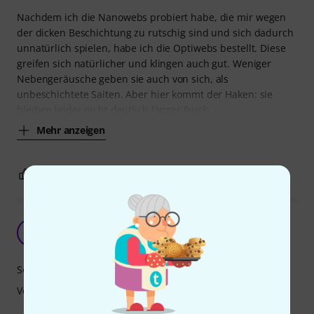
Nachdem ich die Nanowebs probiert habe, die mir wegen
der dicken Beschichtung zu rutschig sind und sich dadurch
unnatürlich spielen, habe ich die Optiwebs bestellt. Diese
greifen sich natürlicher und klingen auch gut. Weniger
Nebengeräusche geben sie auch von sich, als
unbeschichtete Saiten. Aber hier kommt der Haken: sie
bleiben leider nicht deutlich länger frisch
Mehr anzeigen
2
1
BEWERTUNG MELDEN
Jack of all trades...
AK
Alexander Klein 23.01.2023
Sound
Verarbeitung