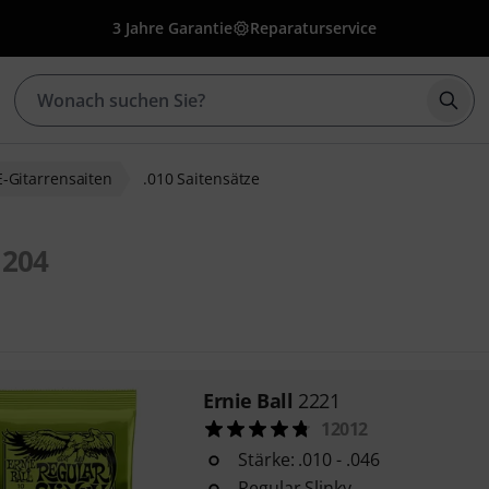
3 Jahre Garantie
Reparaturservice
Such
E-Gitarrensaiten
.010 Saitensätze
204
Ernie Ball
2221
12012
Stärke: .010 - .046
Regular Slinky