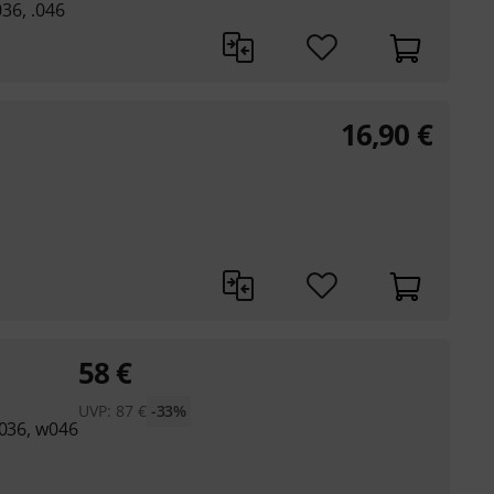
036, .046
16,90
€
58
€
UVP:
87
€
-33%
w036, w046