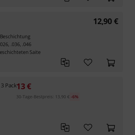
12,90
€
b-Beschichtung
.026, .036, .046
beschichteten Saite
13
€
 3 Pack
30-Tage-Bestpreis
:
13,90
€
-6%