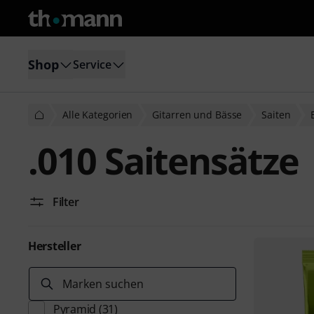
Shop
Service
Alle Kategorien
Gitarren und Bässe
Saiten
.010 Saitensätze
Filter
Hersteller
Marken suchen
Pyramid
(31)