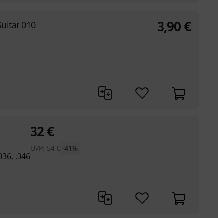
3,90
€
Guitar 010
32
€
UVP:
54
€
-41%
.036, .046