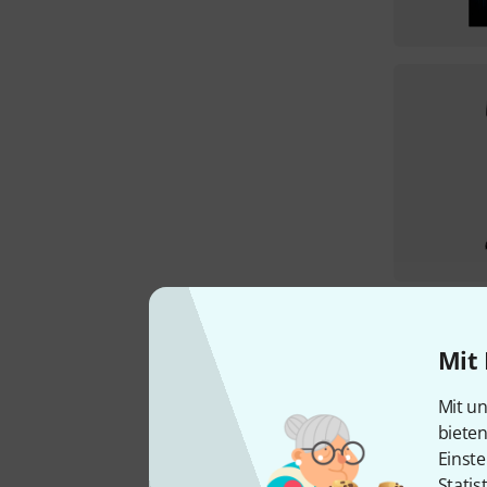
Mit 
Mit un
biete
Einste
Statis