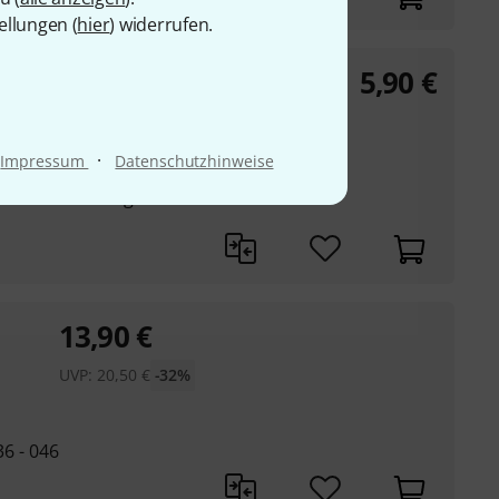
ellungen (
hier
) widerrufen.
5,90
€
042, .052
·
Impressum
Datenschutzhinweise
er Stahl
ren und solofähigen
13,90
€
UVP:
20,50
€
-32%
36 - 046