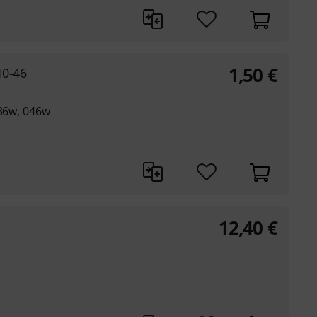
1,50
€
10-46
036w, 046w
12,40
€