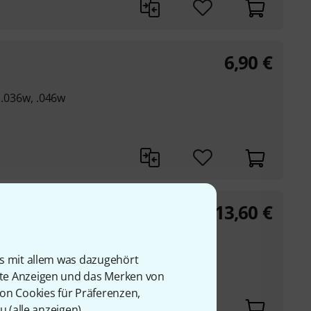
6,90
€
, .036w, .046w
13,60
€
y
 Beschichtung
is mit allem was dazugehört
.032, .042, .052
rte Anzeigen und das Merken von
beschichteten Saite
von Cookies für Präferenzen,
u (
alle anzeigen
).