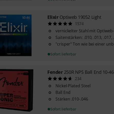
Elixir
Optiweb 19052 Light
1574
vernickelter Stahl mit Optiwe
Saitenstärken: .010, .013, .017, 
"crisper" Ton wie bei einer un
Sofort lieferbar
Fender
250R NPS Ball End 10-46
234
Nickel-Plated Steel
Ball End
Stärken .010-.046
Sofort lieferbar