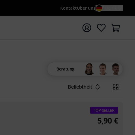
Kontakt
Über uns
DE / €
e mit Suchwort {searchTerm} starten
Beratung
Beliebtheit
TOP-SELLER
5,90
€