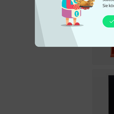
Sie kö