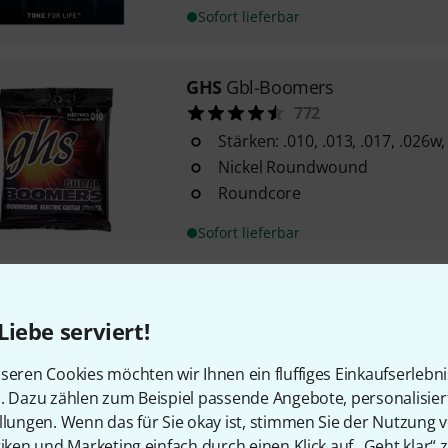
Sofort lieferbar
GHS
Gbl-Boomers
772
Stärken: .010, .013, .017, .026w
Nickel Roundwound
Roundcore
Sofort lieferbar
Elixir
Optiweb 19077 Light/Heav
Liebe serviert!
350
vernickelter Stahl mit Optiweb
seren Cookies möchten wir Ihnen ein fluffiges Einkaufserlebn
Saitenstärken: .010, .013, .017, 
n. Dazu zählen zum Beispiel passende Angebote, personalisie
"crisper" Ton wie bei einer un
llungen. Wenn das für Sie okay ist, stimmen Sie der Nutzung 
tiken und Marketing einfach durch einen Klick auf „Geht klar“ z