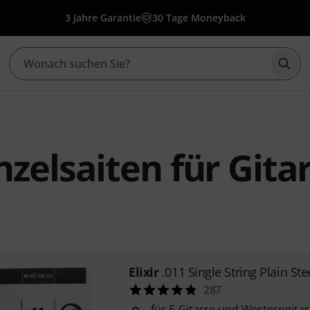
3 Jahre Garantie
30 Tage Moneyback
Such
inzelsaiten für Gita
Elixir
.011 Single String Plain Ste
287
für E-Gitarre und Westerngitar