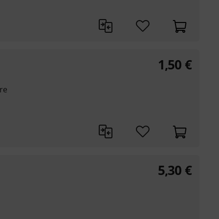
1,50
€
re
5,30
€