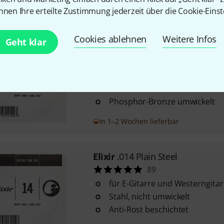
nnen Ihre erteilte Zustimmung jederzeit über die Cookie-Einst
Sofort lieferbar
Cookies ablehnen
Weitere Infos
Geht klar
Elixir
.022 Western Guitar Ph.
42
für Western-Gitarre
Stärke: .022
Phosphor-Bronze umwickelt
In 1–2 Wochen lieferbar
Elixir
.014 Plain Steel
89
für E-Gitarre und Westerngitar
Stahl, nicht umwickelt
Anti-Rost beschichtet