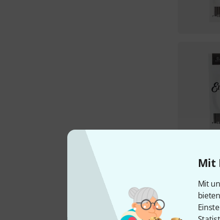
Mit 
Mit un
biete
Einste
Statis