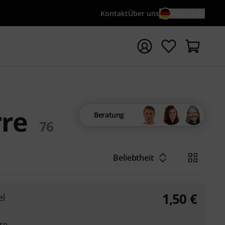
Kontakt
Über uns
DE / €
e mit Suchwort {searchTerm} starten
rre
Beratung
76
Beliebtheit
1,50
€
el
re