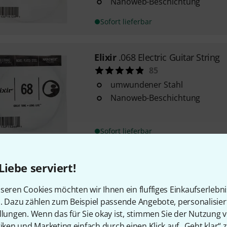
Nanoweb-Beschichtung
Sofort lieferbar
Elixir
.068 Electric Guitar String
85
umwundener Stahl
Nanoweb-Beschichtung
Sofort lieferbar
Liebe serviert!
Elixir
.017 Plain Steel
127
seren Cookies möchten wir Ihnen ein fluffiges Einkaufserlebn
für E-Gitarre und Westerngitar
n. Dazu zählen zum Beispiel passende Angebote, personalisie
Stahl, nicht umwickelt
llungen. Wenn das für Sie okay ist, stimmen Sie der Nutzung 
Anti-Rost beschichtet
tiken und Marketing einfach durch einen Klick auf „Geht klar“ z