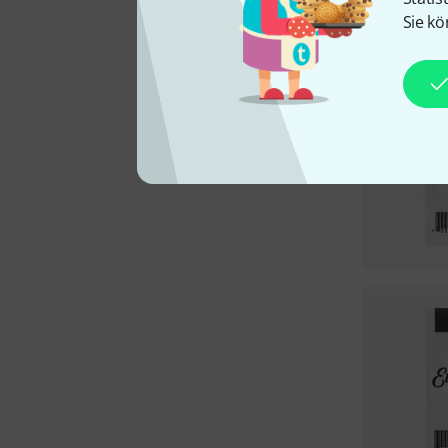
Sie kö