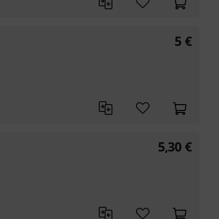
5
€
5,30
€