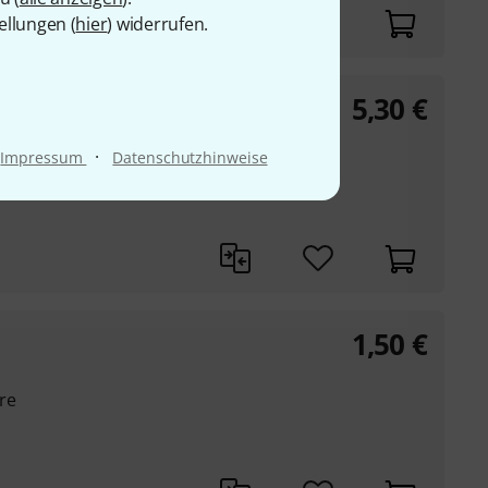
ellungen (
hier
) widerrufen.
5,30
€
·
Impressum
Datenschutzhinweise
1,50
€
re