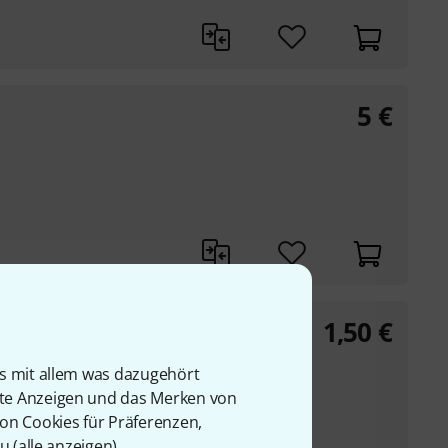
5
€
1,50
€
is mit allem was dazugehört
re
rte Anzeigen und das Merken von
von Cookies für Präferenzen,
u (
alle anzeigen
).