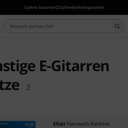
3 Jahre Garantie
Zufriedenheitsgarantie
Such
nstige E-Gitarren
tze
2
Elixir
Nanoweb Baritone