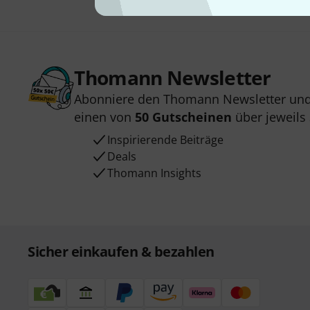
Thomann Newsletter
Abonniere den Thomann Newsletter und
einen von
50 Gutscheinen
über jeweils
Inspirierende Beiträge
Deals
Thomann Insights
Sicher einkaufen & bezahlen