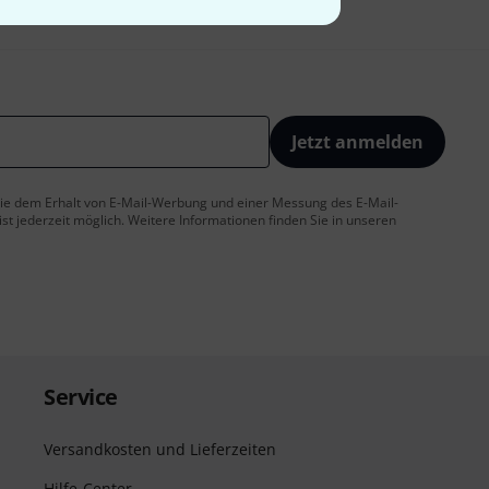
Jetzt anmelden
 Sie dem Erhalt von E-Mail-Werbung und einer Messung des E-Mail-
t jederzeit möglich. Weitere Informationen finden Sie in unseren
Service
Versandkosten und Lieferzeiten
Hilfe-Center