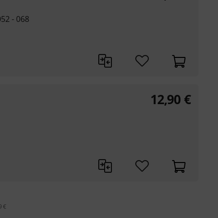
052 - 068
12,90
€
9 €