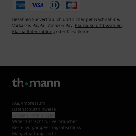
Bezahlen Sie vertraulich und sicher per Nachnahme,
Vorkasse, PayPal, Amazon Pay,
Klarna Sofort bezahlen
,
Klarna Ratenzahlung
oder Kreditkarte.
AGB
/
Impressum
Datenschutzhinweise
Cookie-Einstellungen
Widerrufsrecht für Verbraucher
Bestellvorgang/Vertragsabschluss
Mängelhaftungsrecht