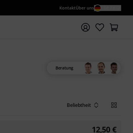
Kontakt
Über uns
DE / €
e mit Suchwort {searchTerm} starten
Beratung
Beliebtheit
12,50
€