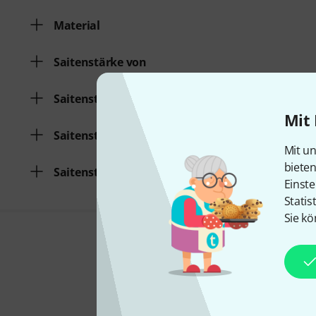
Material
Saitenstärke von
Saitenstärke bis
Mit 
Saitenstärke von
Mit un
biete
Saitenstärke bis
Einste
Statis
Sie kö