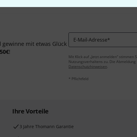
E-Mail-Adresse
*
 gewinne mit etwas Glück
50€
!
Mit Klick auf „Jetzt anmelden“ stimmen
Nutzungsverhaltens zu. Die Abmeldung is
Datenschutzhinweisen
.
* Pflichtfeld
Ihre Vorteile
3 Jahre Thomann Garantie