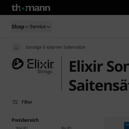
Shop
Service
Sonstige E-Gitarren Saitensätze
Elixir So
Saitensä
Filter
Preisbereich
Von (€)
Bis (€)