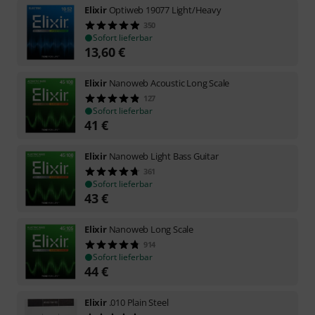
Elixir
Optiweb 19077 Light/Heavy
350
Sofort lieferbar
13,60
€
Elixir
Nanoweb Acoustic Long Scale
127
Sofort lieferbar
41
€
Elixir
Nanoweb Light Bass Guitar
361
Sofort lieferbar
43
€
Elixir
Nanoweb Long Scale
914
Sofort lieferbar
44
€
Elixir
.010 Plain Steel