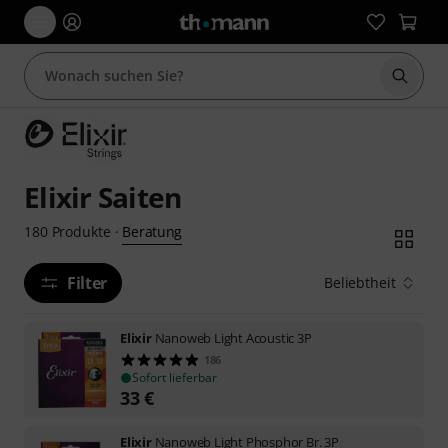
Suche 
Elixir Saiten
Beratung
180
Produkte
·
Filter
Beliebtheit
Elixir
Nanoweb Light Acoustic 3P
186
Sofort lieferbar
33
€
Elixir
Nanoweb Light Phosphor Br. 3P