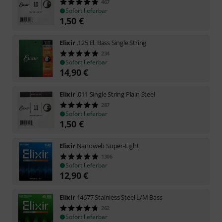
467
Sofort lieferbar
1,50
€
Elixir
.125 El. Bass Single String
234
Sofort lieferbar
14,90
€
Elixir
.011 Single String Plain Steel
287
Sofort lieferbar
1,50
€
Elixir
Nanoweb Super-Light
1306
Sofort lieferbar
12,90
€
Elixir
14677 Stainless Steel L/M Bass
262
Sofort lieferbar