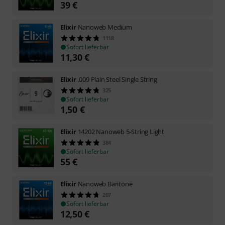
39
€
Elixir
Nanoweb Medium
1118
Sofort lieferbar
11,30
€
Elixir
.009 Plain Steel Single String
325
Sofort lieferbar
1,50
€
Elixir
14202 Nanoweb 5-String Light
384
Sofort lieferbar
55
€
Elixir
Nanoweb Baritone
207
Sofort lieferbar
12,50
€