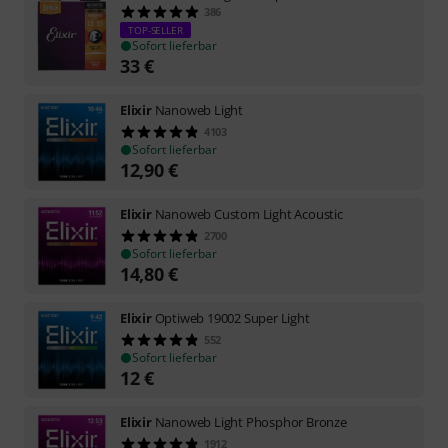
386
TOP-SELLER
Sofort lieferbar
33
€
Elixir
Nanoweb Light
4103
Sofort lieferbar
12,90
€
Elixir
Nanoweb Custom Light Acoustic
2700
Sofort lieferbar
14,80
€
Elixir
Optiweb 19002 Super Light
552
Sofort lieferbar
12
€
Elixir
Nanoweb Light Phosphor Bronze
1912