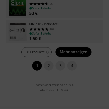
55
Sofort lieferbar
53
€
Elixir
.012 Plain Steel
160
Sofort lieferbar
1,50
€
Mehr anzeigen
50 Produkte
1
2
3
4
Kostenloser Versand ab 29 €
Alle Preise inkl. MwSt.