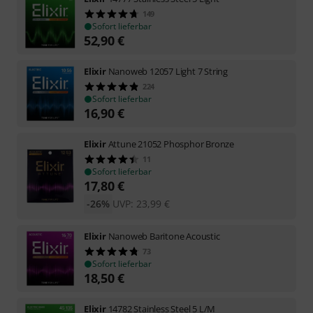
149
Sofort lieferbar
52,90
€
Elixir
Nanoweb 12057 Light 7 String
224
Sofort lieferbar
16,90
€
Elixir
Attune 21052 Phosphor Bronze
11
Sofort lieferbar
17,80
€
-26%
UVP:
23,99
€
Elixir
Nanoweb Baritone Acoustic
73
Sofort lieferbar
18,50
€
Elixir
14782 Stainless Steel 5 L/M