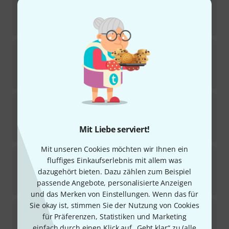
155
In ca. einer Woche lieferbar
28,90
€
Elixir
Nanoweb Medium Phosphor
536
In ca. einer Woche lieferbar
16
€
Elixir
Nanoweb Light Acoustic
2060
Sofort lieferbar
Mit Liebe serviert!
15,50
€
Mit unseren Cookies möchten wir Ihnen ein
Elixir
Nanoweb Extra Long Scale
fluffiges Einkaufserlebnis mit allem was
174
dazugehört bieten. Dazu zählen zum Beispiel
Sofort lieferbar
passende Angebote, personalisierte Anzeigen
40
€
und das Merken von Einstellungen. Wenn das für
Sie okay ist, stimmen Sie der Nutzung von Cookies
Elixir
12050 Polyweb Light
für Präferenzen, Statistiken und Marketing
414
einfach durch einen Klick auf „Geht klar“ zu (
alle
In ca. einer Woche lieferbar