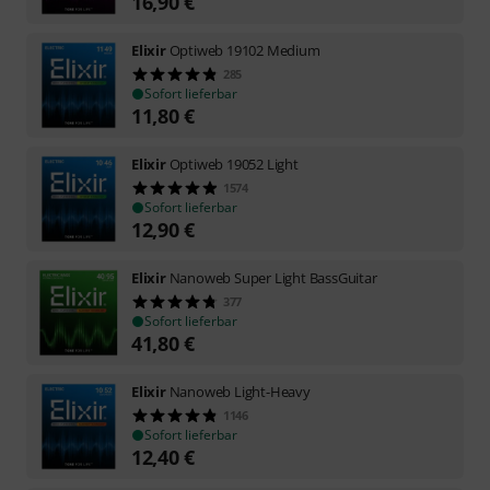
16,90
€
Elixir
Optiweb 19102 Medium
285
Sofort lieferbar
11,80
€
Elixir
Optiweb 19052 Light
1574
Sofort lieferbar
12,90
€
Elixir
Nanoweb Super Light BassGuitar
377
Sofort lieferbar
41,80
€
Elixir
Nanoweb Light-Heavy
1146
Sofort lieferbar
12,40
€