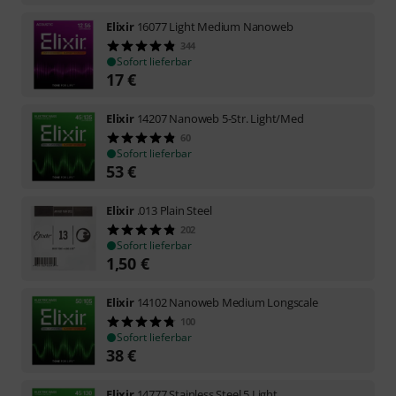
Elixir
16077 Light Medium Nanoweb
344
Sofort lieferbar
17
€
Elixir
14207 Nanoweb 5-Str. Light/Med
60
Sofort lieferbar
53
€
Elixir
.013 Plain Steel
202
Sofort lieferbar
1,50
€
Elixir
14102 Nanoweb Medium Longscale
100
Sofort lieferbar
38
€
Elixir
14777 Stainless Steel 5 Light