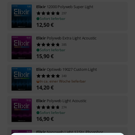
Elixir
12000 Polyweb Super Light
297
Sofort lieferbar
12,50
€
Elixir
Polyweb Extra Light Acoustic
385
Sofort lieferbar
15,90
€
Elixir
Optiweb 19027 Custom Light
340
In ca. einer Woche lieferbar
14,20
€
Elixir
Polyweb Light Acoustic
274
Sofort lieferbar
16,90
€
Elixir
Nanoweb Light 12 Str. Phosphor