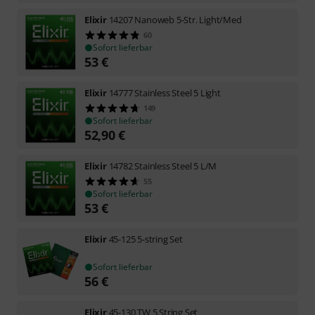
Elixir
14207 Nanoweb 5-Str. Light/Med
60
Sofort lieferbar
53
€
Elixir
14777 Stainless Steel 5 Light
149
Sofort lieferbar
52,90
€
Elixir
14782 Stainless Steel 5 L/M
55
Sofort lieferbar
53
€
Elixir
45-125 5-string Set
Sofort lieferbar
56
€
Elixir
45-130 TW 5 String Set