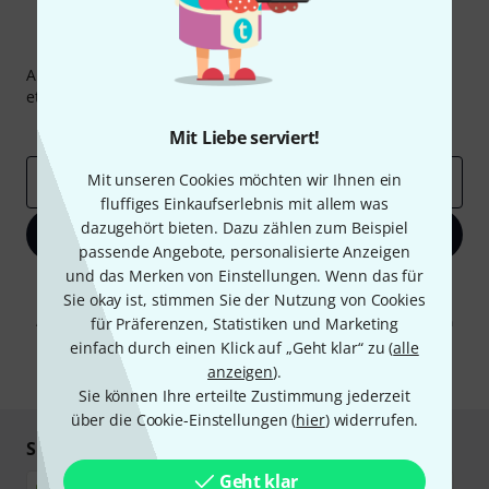
Thomann Newsletter
Abonniere den Thomann Newsletter und gewinne mit
etwas Glück einen von
50 Gutscheinen
über jeweils
50€
!
Inspirierende Beiträge
Deals
Thomann Insights
Mit Liebe serviert!
Mit unseren Cookies möchten wir Ihnen ein
E-Mail-Adresse
*
fluffiges Einkaufserlebnis mit allem was
dazugehört bieten. Dazu zählen zum Beispiel
Jetzt anmelden
passende Angebote, personalisierte Anzeigen
und das Merken von Einstellungen. Wenn das für
Mit Klick auf „Jetzt anmelden“ stimmen Sie dem Erhalt von E-Mail-
Sie okay ist, stimmen Sie der Nutzung von Cookies
Werbung und einer Messung des E-Mail-Nutzungsverhaltens zu. Die
Abmeldung ist jederzeit möglich. Weitere Informationen finden Sie in
für Präferenzen, Statistiken und Marketing
unseren
Datenschutzhinweisen
.
einfach durch einen Klick auf „Geht klar“ zu (
alle
anzeigen
).
* Pflichtfeld
Sie können Ihre erteilte Zustimmung jederzeit
über die Cookie-Einstellungen (
hier
) widerrufen.
Sicher einkaufen & bezahlen
Geht klar