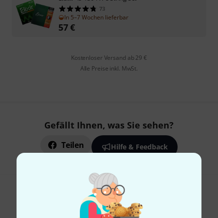
73
In 5–7 Wochen lieferbar
57
€
Kostenloser Versand ab 29 €
Alle Preise inkl. MwSt.
Gefällt Ihnen, was Sie sehen?
Teilen
Hilfe & Feedback