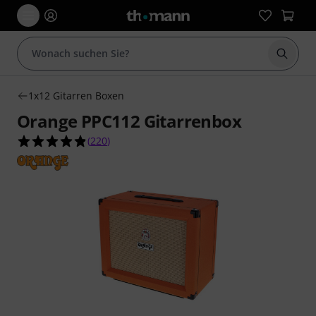
Suche 
1x12 Gitarren Boxen
Orange PPC112 Gitarrenbox
4.8 von 5 Sternen aus 220 Kundenbewertungen
(
220
)