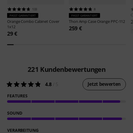
133
8
O
PASST GARANTIERT
PASST GARANTIERT
Orange
Combo Cabinet Cover
Thon
Amp Case Orange PPC-112
1x12
259 €
29 €
221
Kundenbewertungen
Jetzt bewerten
4.8
/ 5
FEATURES
SOUND
VERARBEITUNG