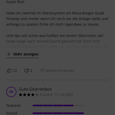
Super Box!
Habe sie zweimal im Stereosystem am Mesa Boogie Quad
Preamp und immer wenn ich mich vor die Anlage stelle und
anfange zu spielen fühle ich mich irgendwie zu Hause.
Und das soll schon was heißen bei einem Gitarristen, der
lange lange nach seinem Sound gesucht hat. Eine 1x12
reicht für kleinere Clubs völlig aus, es muss nicht immer die
Mehr anzeigen
12
2
BEWERTUNG MELDEN
Gute Gitarrenbox
FR
Frank R. 11.10.2009
Features
Sound