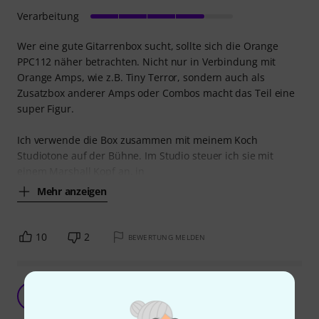
Verarbeitung
Wer eine gute Gitarrenbox sucht, sollte sich die Orange
PPC112 näher betrachten. Nicht nur in Verbindung mit
Orange Amps, wie z.B. Tiny Terror, sondern auch als
Zusatzbox anderer Amps oder Combos macht das Teil eine
super Figur.
Ich verwende die Box zusammen mit meinem Koch
Studiotone auf der Bühne. Im Studio steuer ich sie mit
einem Marshall Kopf an. in
Mehr anzeigen
10
2
BEWERTUNG MELDEN
schöne Home Box
F
Friesemuth 21.05.2020