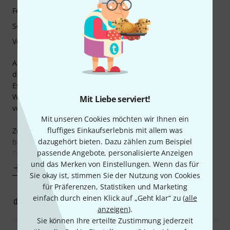
Features
Sound
Verarbeitung
Also ...es geht schon so ein bisschen um die Farbe ...jeder
der was anderes behauptet lügt :-P
Es ist eine extravagante Box, die ich gleich zwei mal im
Wohnzimmer stehen habe. Die PPC112 ist sehr gut
Mit Liebe serviert!
verarbeitet und sieht toll aus.
Mit unseren Cookies möchten wir Ihnen ein
fluffiges Einkaufserlebnis mit allem was
Zum Sound kann ich nicht viel sagen, da ich die Speaker
dazugehört bieten. Dazu zählen zum Beispiel
beider Boxen sofort getauscht habe.
passende Angebote, personalisierte Anzeigen
Der Speakertausch ging
und das Merken von Einstellungen. Wenn das für
Mehr anzeigen
Sie okay ist, stimmen Sie der Nutzung von Cookies
für Präferenzen, Statistiken und Marketing
einfach durch einen Klick auf „Geht klar“ zu (
alle
4
1
BEWERTUNG MELDEN
anzeigen
).
Sie können Ihre erteilte Zustimmung jederzeit