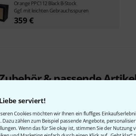
Orange PPC112 Black B-Stock
Ggf. mit leichten Gebrauchsspuren
359 €
Zubehör & passende Artike
Liebe serviert!
seren Cookies möchten wir Ihnen ein fluffiges Einkaufserlebn
n. Dazu zählen zum Beispiel passende Angebote, personalisie
llungen. Wenn das für Sie okay ist, stimmen Sie der Nutzung 
tiken und Marketing einfach durch einen Klick auf „Geht klar“ z