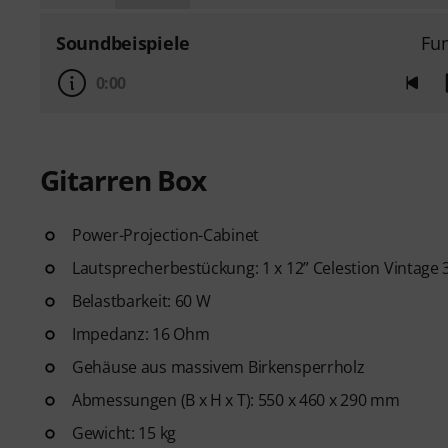
Soundbeispiele
Fu
0:00
Gitarren Box
Power-Projection-Cabinet
Lautsprecherbestückung: 1 x 12” Celestion Vintage 
Belastbarkeit: 60 W
Impedanz: 16 Ohm
Gehäuse aus massivem Birkensperrholz
Abmessungen (B x H x T): 550 x 460 x 290 mm
Gewicht: 15 kg