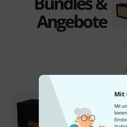
Bundles &
Angebote
Mit 
Mit un
biete
Einste
Statis