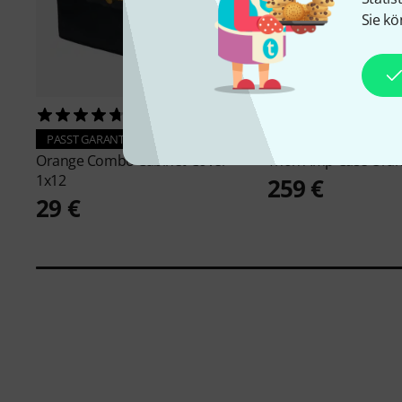
Sie kö
133
8
PASST GARANTIERT
PASST GARANTIERT
Orange
Combo Cabinet Cover
Thon
Amp Case Oran
1x12
259 €
29 €