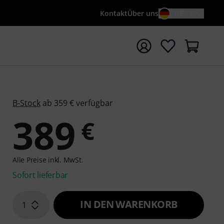
Kontakt
Über uns
DE / €
e mit Suchwort {searchTerm} starten
B-Stock
ab 359 € verfügbar
389
€
Alle Preise inkl. MwSt.
Sofort lieferbar
IN DEN WARENKORB
1