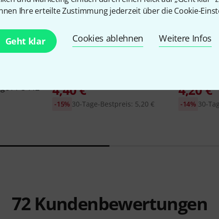
nnen Ihre erteilte Zustimmung jederzeit über die Cookie-Einst
Cookies ablehnen
Weitere Infos
Geht klar
1147
Cordial
CFI 0,9 RR
Cordial
CFI 
4,40 €
4,20 €
ge PPC-112
-15%
30-Tage-Bestpreis: 5,20 €
-14%
30-Tag
72
Kundenbewertungen