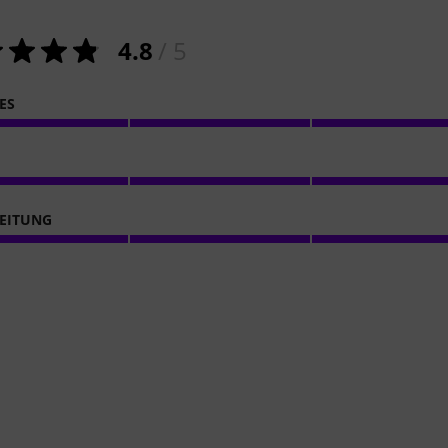
4.8
/ 5
ES
EITUNG