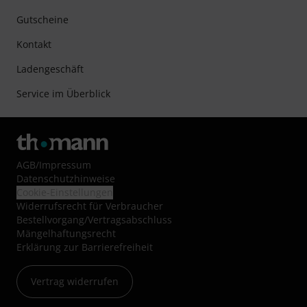
Gutscheine
Kontakt
Ladengeschäft
Service im Überblick
AGB
/
Impressum
Datenschutzhinweise
Cookie-Einstellungen
Widerrufsrecht für Verbraucher
Bestellvorgang/Vertragsabschluss
Mängelhaftungsrecht
Erklärung zur Barrierefreiheit
Vertrag widerrufen