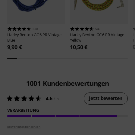
520
543
Harley Benton
GC 6 PR Vintage
Harley Benton
GC 6 PR Vintage
H
Blue
Yellow
T
9,90 €
10,50 €
1001
Kundenbewertungen
Jetzt bewerten
4.6
/ 5
VERARBEITUNG
Bewertungsrichtlinien