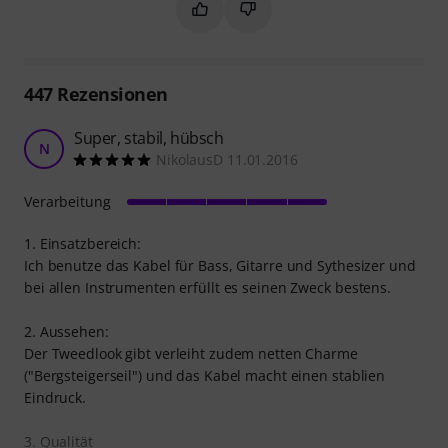
Markieren Sie diese Zusammenfassung
Markieren Sie diese Zusammen
447
Rezensionen
Super, stabil, hübsch
N
NikolausD 11.01.2016
Verarbeitung
1. Einsatzbereich:
Ich benutze das Kabel für Bass, Gitarre und Sythesizer und
bei allen Instrumenten erfüllt es seinen Zweck bestens.
2. Aussehen:
Der Tweedlook gibt verleiht zudem netten Charme
("Bergsteigerseil") und das Kabel macht einen stablien
Eindruck.
3. Qualität