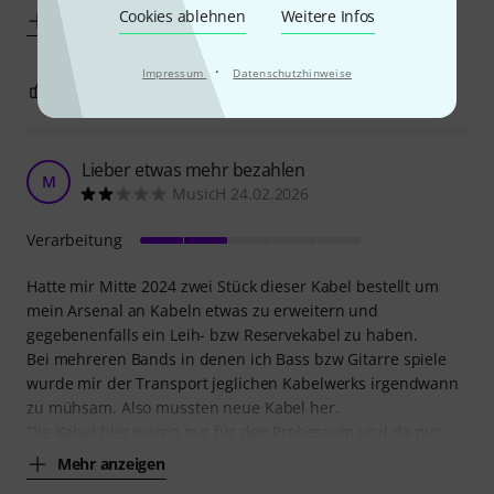
Cookies ablehnen
Weitere Infos
Mehr anzeigen
·
Impressum
Datenschutzhinweise
1
2
BEWERTUNG MELDEN
Lieber etwas mehr bezahlen
M
MusicH 24.02.2026
Verarbeitung
Hatte mir Mitte 2024 zwei Stück dieser Kabel bestellt um
mein Arsenal an Kabeln etwas zu erweitern und
gegebenenfalls ein Leih- bzw Reservekabel zu haben.
Bei mehreren Bands in denen ich Bass bzw Gitarre spiele
wurde mir der Transport jeglichen Kabelwerks irgendwann
zu mühsam. Also mussten neue Kabel her.
Die Kabel hier waren nur für den Proberaum und da nur
Mehr anzeigen