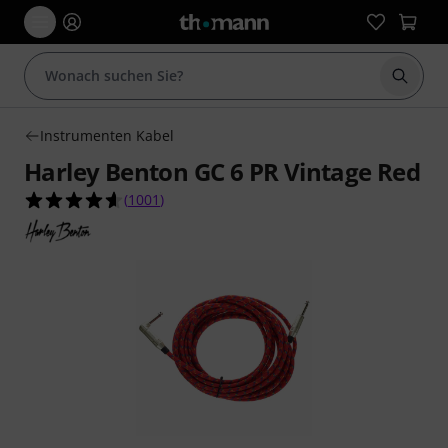
Suche 
Instrumenten Kabel
Harley Benton GC 6 PR Vintage Red
4.6 von 5 Sternen aus 1001 Kundenbewertunge
(
1001
)