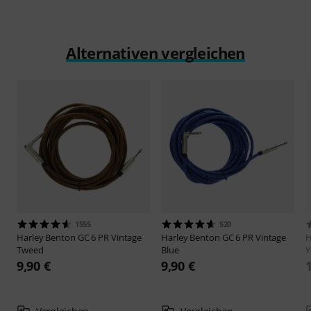
Alternativen vergleichen
1555
520
Harley Benton
GC 6 PR Vintage
Harley Benton
GC 6 PR Vintage
H
Tweed
Blue
Y
9,90 €
9,90 €