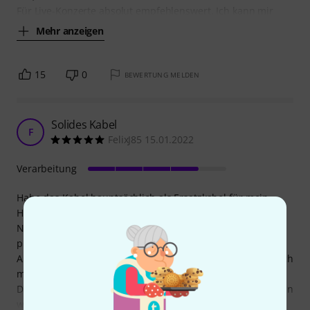
Für Live-Konzerte absolut empfehlenswert. Ich kann mir
Mehr anzeigen
15
0
BEWERTUNG MELDEN
Solides Kabel
F
FelixJ85 15.01.2022
Verarbeitung
Habe das Kabel hauptsächlich als Ersatzkabel für mein
Homestudio angeschafft. Nach einem Jahr, häufiger
Nutzung, kann ich sagen, dass es es sehr solide und
praktisch ist.
Am Anfang war es noch ein bisschen Steif, aber das hat sich
mit der Zeit gegeben.
Die Übergänge von Kabel zu Klinke lösen sich manchmal ein
wenig und müssen dann wieder von Hand