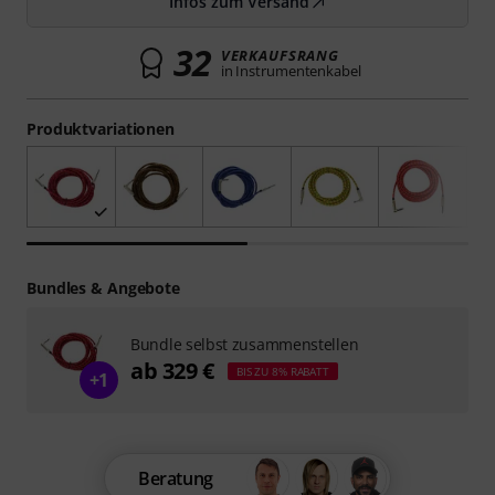
Infos zum Versand
32
VERKAUFSRANG
in Instrumentenkabel
Produktvariationen
Bundles & Angebote
Bundle selbst zusammenstellen
ab 329 €
BIS ZU 8% RABATT
+1
Beratung