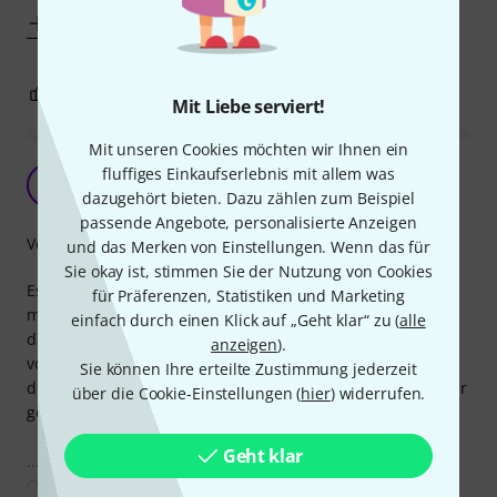
Mehr anzeigen
2
0
BEWERTUNG MELDEN
Mit Liebe serviert!
Mit unseren Cookies möchten wir Ihnen ein
...halt ein rotes Tweed Kabel
fluffiges Einkaufserlebnis mit allem was
T
Tibor 17.03.2023
dazugehört bieten. Dazu zählen zum Beispiel
passende Angebote, personalisierte Anzeigen
Verarbeitung
und das Merken von Einstellungen. Wenn das für
Sie okay ist, stimmen Sie der Nutzung von Cookies
Es ist starr...leigt völlig unmotiviert auf dem Boden und
für Präferenzen, Statistiken und Marketing
macht wirklich man keine Spaß beim Aufwickeln...noch
einfach durch einen Klick auf „Geht klar“ zu (
alle
dazu st es sich mit Bier und Schweiß vom Bühnenboden
anzeigen
).
voll...der Stoff ist so rauh das einem nach dem Aufwickeln
Sie können Ihre erteilte Zustimmung jederzeit
die Pfoten so weh tun als hätte man mit 200er Schleifpapier
über die Cookie-Einstellungen (
hier
) widerrufen.
gespielt...
Geht klar
...Klanglich...naja es ist ein Kabel...die Stecker sind auch
O.K.