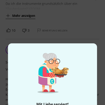
Da ich die Instrumente grundsätzlich über ein
"Zauberkastel" (ZOOM
Mehr anzeigen
10
3
BEWERTUNG MELDEN
Besser als erwartet
A
Andreas037 14.02.2018
Sound
Verarbeitung
Hab die Saiten auf ne Noname Roundback gezogen, die so
zum allgemeinen schnellen Zugriff im Proberaum in der
Ecke steht.
Klar sind keine Elexir aber machen sich gut, vor allem ist für
mich wichtig das sie ne Weile spielbar bleiben und das tun
Mit Liebe serviert!
sie. Sind schon sechs Wochen drauf, bei ca. drei Tagen