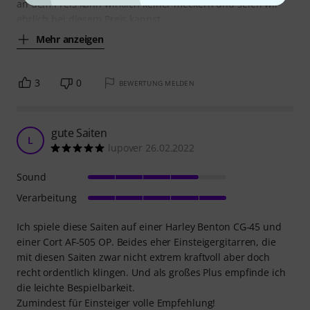
an dem Preis kann wirklich keiner meckern und seien wir
ehrlich bei diesem Preis kannst
Mehr anzeigen
3
0
BEWERTUNG MELDEN
gute Saiten
L
lupover 26.02.2022
Sound
Verarbeitung
Ich spiele diese Saiten auf einer Harley Benton CG-45 und
einer Cort AF-505 OP. Beides eher Einsteigergitarren, die
mit diesen Saiten zwar nicht extrem kraftvoll aber doch
recht ordentlich klingen. Und als großes Plus empfinde ich
die leichte Bespielbarkeit.
Zumindest für Einsteiger volle Empfehlung!