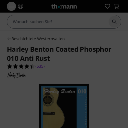
Suche 
Beschichtete Westernsaiten
Harley Benton Coated Phosphor
010 Anti Rust
4.4 von 5 Sternen aus 535 Kundenbewertungen
(
535
)