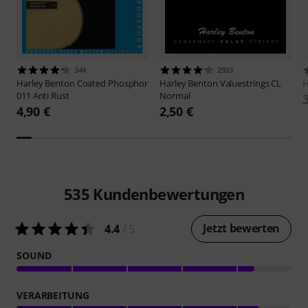
344
2933
Harley Benton
Coated Phosphor
Harley Benton
Valuestrings CL
H
011 Anti Rust
Normal
4,90 €
2,50 €
535
Kundenbewertungen
Jetzt bewerten
4.4
/ 5
SOUND
VERARBEITUNG