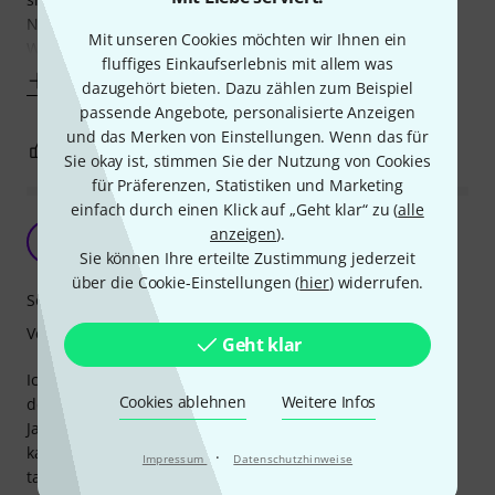
Nutzung in der Woche und es gibt noch keinen Grund zum
Mit unseren Cookies möchten wir Ihnen ein
Wechseln.
fluffiges Einkaufserlebnis mit allem was
Mehr anzeigen
dazugehört bieten. Dazu zählen zum Beispiel
passende Angebote, personalisierte Anzeigen
und das Merken von Einstellungen. Wenn das für
4
0
BEWERTUNG MELDEN
Sie okay ist, stimmen Sie der Nutzung von Cookies
für Präferenzen, Statistiken und Marketing
einfach durch einen Klick auf „Geht klar“ zu (
alle
Wo kommt das Zeug her?
anzeigen
).
D
DerSalva 02.11.2021
Sie können Ihre erteilte Zustimmung jederzeit
über die Cookie-Einstellungen (
hier
) widerrufen.
Sound
Verarbeitung
Geht klar
Ich habe mir die Seiten wie die meisten wohl einfach aus
Cookies ablehnen
Weitere Infos
der reine Neugierde bestellt. Hätte man mir vor 20 oder 30
Jahren gesagt dass man so günstige Seiten irgendein
kaufen kann halte ich einfach nur gelacht Punkt es geht
·
Impressum
Datenschutzhinweise
tatsächlich, günstig und qualitativ hochwertig. Gemessen