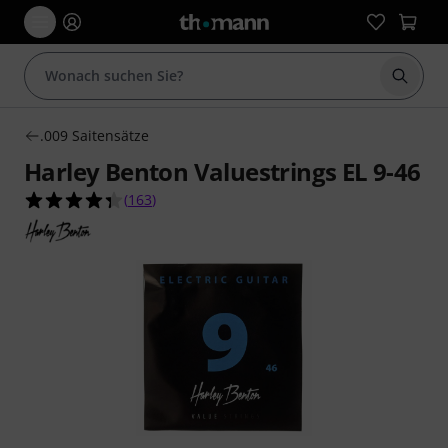
Suche 
.009 Saitensätze
Harley Benton Valuestrings EL 9-46
4.3 von 5 Sternen aus 163 Kundenbewertungen
(
163
)