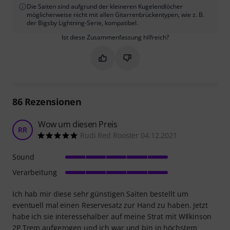
Die Saiten sind aufgrund der kleineren Kugelendlöcher
möglicherweise nicht mit allen Gitarrenbrückentypen, wie z. B.
der Bigsby Lightning-Serie, kompatibel.
Ist diese Zusammenfassung hilfreich?
Markieren Sie diese Zusammenfassung
Markieren Sie diese Zusammen
86
Rezensionen
Wow um diesen Preis
RR
Rudi Red Rooster 04.12.2021
Sound
Verarbeitung
Ich hab mir diese sehr günstigen Saiten bestellt um
eventuell mal einen Reservesatz zur Hand zu haben. Jetzt
habe ich sie interessehalber auf meine Strat mit WIlkinson
2P Trem aufgezogen und ich war und bin in höchstem