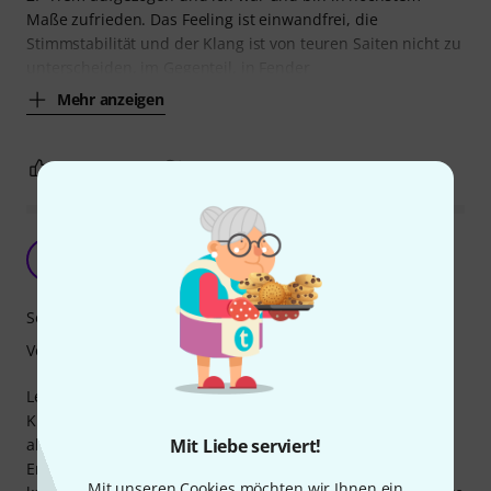
Maße zufrieden. Das Feeling ist einwandfrei, die
Stimmstabilität und der Klang ist von teuren Saiten nicht zu
unterscheiden, im Gegenteil, in Fender
Mehr anzeigen
1
0
BEWERTUNG MELDEN
Hält Stimmung nicht, reißen
A
Ativelos 29.11.2023
Sound
Verarbeitung
Leider schrott. Die Saiten halten ihre Stimmung nicht.
Kleinste Bendings reichen aus um die Stimmung einen HT
Mit Liebe serviert!
absacken zu lassen. Das Problem ist die Wicklung am Ball
End. Diese löst sich und die Saite verliert Spannung. Da
Mit unseren Cookies möchten wir Ihnen ein