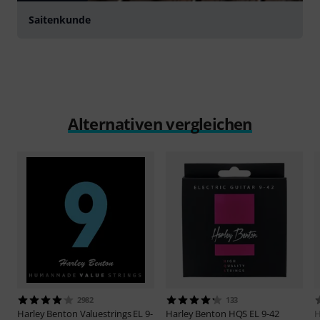
Saitenkunde
Alternativen vergleichen
2982
133
Harley Benton
Valuestrings EL 9-
Harley Benton
HQS EL 9-42
H