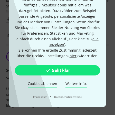
kannst du die Saiten eindehnen wie du willst. Bevor die ihre
fluffiges Einkaufserlebnis mit allem was
Stimmung halten fatzen die einfach ab. Schade! Holt euch
dazugehört bieten. Dazu zählen zum Beispiel
lieber die einfachen
passende Angebote, personalisierte Anzeigen
Mehr anzeigen
und das Merken von Einstellungen. Wenn das für
Sie okay ist, stimmen Sie der Nutzung von Cookies
für Präferenzen, Statistiken und Marketing
1
5
BEWERTUNG MELDEN
einfach durch einen Klick auf „Geht klar“ zu (
alle
anzeigen
).
Sie können Ihre erteilte Zustimmung jederzeit
Preis-Leistung (du weißt schon.)
über die Cookie-Einstellungen (
hier
) widerrufen.
TB
Tom B. aus N. 22.02.2022
Geht klar
Sound
Verarbeitung
Cookies ablehnen
Weitere Infos
Um schnell mal eine Gitarre zu besaiten, auf der dann
sowieso Hinz und Kunz herumzupfen (Musikschule z. B.)
·
Impressum
Datenschutzhinweise
sind diese Saiten wirklich toll. Man kann sie stimmen, sie
klingen halbwegs und kosten gar nicht viel.