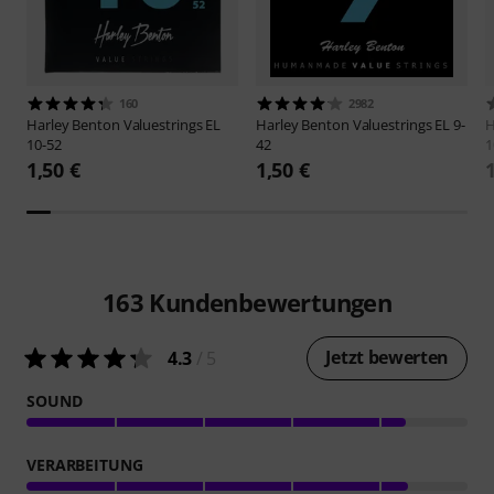
160
2982
Harley Benton
Valuestrings EL
Harley Benton
Valuestrings EL 9-
H
10-52
42
1
1,50 €
1,50 €
163
Kundenbewertungen
Jetzt bewerten
4.3
/ 5
SOUND
VERARBEITUNG