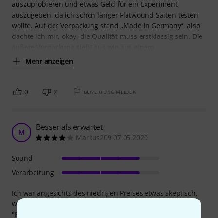
auszuprobieren und etwas Geld für ein Experiment
auszugeben, da ich schon länger Flatwound-Saiten testen
wollte. Auf der Verpackung stand „Made in Germany“, also
dachte ich mir, okay, die Qualität muss erstklassig sein. Die
äußere Verpackung sieht aus wie aus einem
Mehr anzeigen
0
2
BEWERTUNG MELDEN
Besser als erwartet
M
Markus209 07.05.2020
Sound
Verarbeitung
Ich war angesichts des niedrigen Preises etwas skeptisch,
was die Qualität angeht, habe sie dann aber als günstige
"Experiementier-Saiten" mal bestellt und bin doch