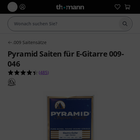
Suche 
.009 Saitensätze
Pyramid Saiten für E-Gitarre 009-
046
4.4 von 5 Sternen aus 485 Kundenbewertungen
(
485
)