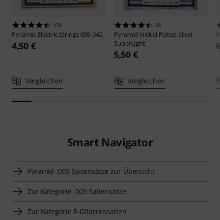
476
38
Pyramid
Electric Strings 009-042
Pyramid
Nickel Plated Steel
P
SuperLight
4,50 €
5,50 €
Vergleichen
Vergleichen
Smart Navigator
Pyramid .009 Saitensätze zur Übersicht
Zur Kategorie .009 Saitensätze
Zur Kategorie E-Gitarrensaiten