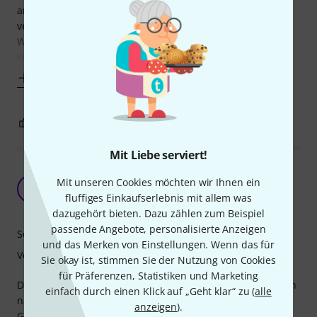
angenehm überrascht - hab sie bislang auf zwei
verschiedenen Gitarren aufgezogen (den 9er auf eine
Washburn N2 und einen 10er-Satz auf eine Les Paul) und
konnte bislang keine auffälligen Qualitätsmängel
Mehr anzeigen
1
0
BEWERTUNG MELDEN
Mit Liebe serviert!
günstige Saiten die gut klingen? Hier bist Du
Mit unseren Cookies möchten wir Ihnen ein
richtig!
GF
fluffiges Einkaufserlebnis mit allem was
guitar freak 05.11.2009
dazugehört bieten. Dazu zählen zum Beispiel
passende Angebote, personalisierte Anzeigen
Sound
und das Merken von Einstellungen. Wenn das für
Verarbeitung
Sie okay ist, stimmen Sie der Nutzung von Cookies
für Präferenzen, Statistiken und Marketing
Da ich viele unterschieldiche Gitarren spiele, habe ich mich
einfach durch einen Klick auf „Geht klar“ zu (
alle
nach einer kostengünstigen Lösung für die benötigten
anzeigen
).
Gitarrensaiten umgeschaut.