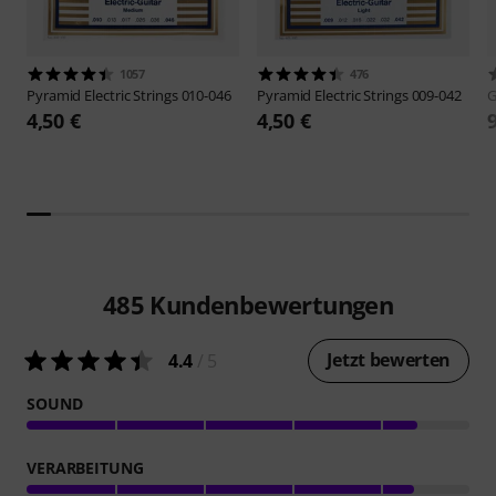
1057
476
Pyramid
Electric Strings 010-046
Pyramid
Electric Strings 009-042
4,50 €
4,50 €
485
Kundenbewertungen
Jetzt bewerten
4.4
/ 5
SOUND
VERARBEITUNG