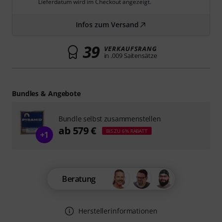
Lieferdatum wird im Checkout angezeigt.
Infos zum Versand
39
VERKAUFSRANG
in .009 Saitensätze
Bundles & Angebote
Bundle selbst zusammenstellen
ab 579 €
BIS ZU 6% RABATT
+1
Beratung
Herstellerinformationen