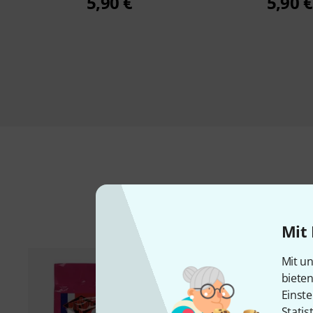
5,90 €
5,90 €
Mit 
Mit un
biete
Einste
Statis