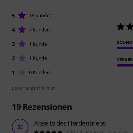
5
18 Kunden
4
7 Kunden
SOUND
3
1 Kunde
2
1 Kunde
VERARB
1
0 Kunden
Bewertungsrichtlinien
19
Rezensionen
Abseits des Herdentriebs
SE
Stiftung Eigentest 13.09.2021