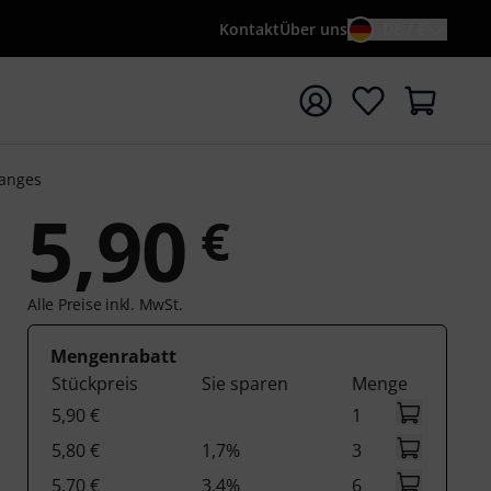
Kontakt
Über uns
DE / €
e mit Suchwort {searchTerm} starten
anges
5,90
€
Alle Preise inkl. MwSt.
Mengenrabatt
Stückpreis
Sie sparen
Menge
5,90 €
1
5,80 €
1,7%
3
5,70 €
3,4%
6