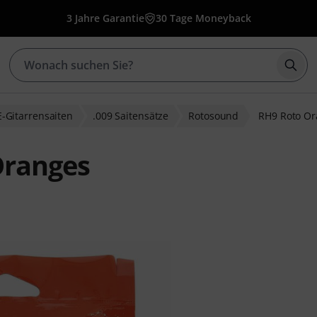
3 Jahre Garantie
30 Tage Moneyback
Such
E-Gitarrensaiten
.009 Saitensätze
Rotosound
RH9 Roto Or
Oranges
ewertungen