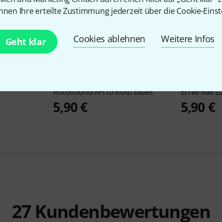
nnen Ihre erteilte Zustimmung jederzeit über die Cookie-Einst
Cookies ablehnen
Weitere Infos
Geht klar
236
Rotosound
RH10 Roto Blues
Ernie Ball
2
5,90 €
5,90 €
27
Kundenbewertungen