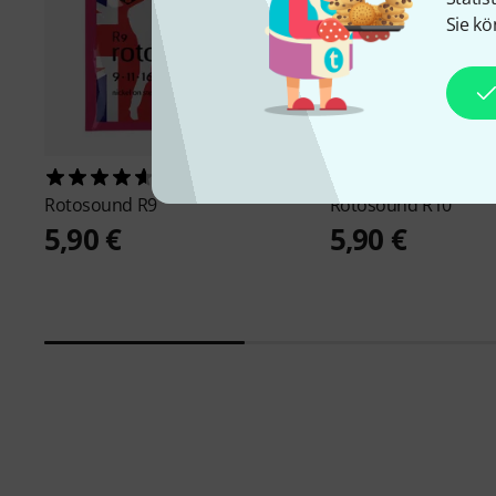
Sie kö
142
251
Rotosound
R9
Rotosound
R10
5,90 €
5,90 €