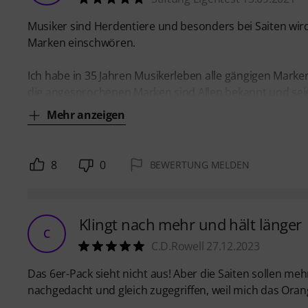
Musiker sind Herdentiere und besonders bei Saiten wird
Marken einschwören.
Ich habe in 35 Jahren Musikerleben alle gängigen Mark
die angesprochenen Marken sind Allen bekannt und seie
Mehr anzeigen
8
0
BEWERTUNG MELDEN
Klingt nach mehr und hält länger
C
C.D.Rowell 27.12.2023
Das 6er-Pack sieht nicht aus! Aber die Saiten sollen meh
nachgedacht und gleich zugegriffen, weil mich das Ora