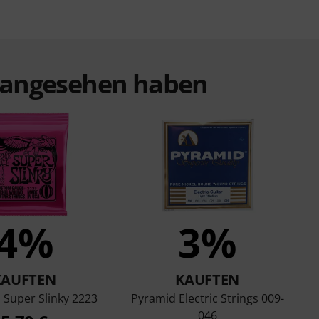
t angesehen haben
4%
3%
KAUFTEN
KAUFTEN
l Super Slinky 2223
Pyramid Electric Strings 009-
046