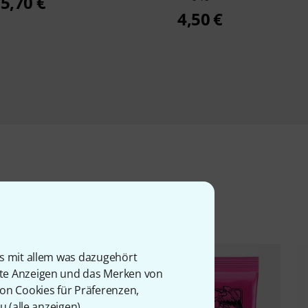
5,70 €
4,50 €
l
is mit allem was dazugehört
rte Anzeigen und das Merken von
von Cookies für Präferenzen,
u (
alle anzeigen
).