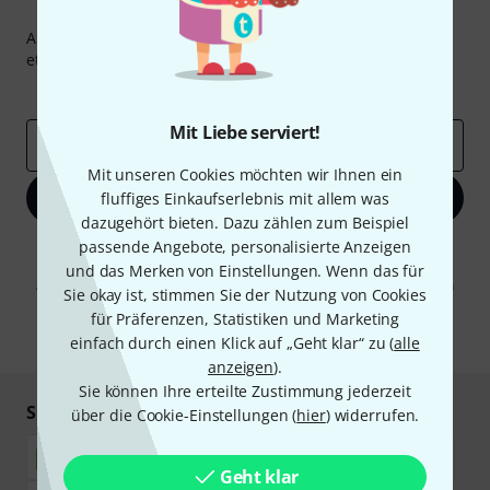
Thomann Newsletter
Abonniere den Thomann Newsletter und gewinne mit
etwas Glück einen von
50 Gutscheinen
über jeweils
50€
!
Inspirierende Beiträge
Deals
Thomann Insights
Mit Liebe serviert!
E-Mail-Adresse
*
Mit unseren Cookies möchten wir Ihnen ein
Jetzt anmelden
fluffiges Einkaufserlebnis mit allem was
dazugehört bieten. Dazu zählen zum Beispiel
passende Angebote, personalisierte Anzeigen
Mit Klick auf „Jetzt anmelden“ stimmen Sie dem Erhalt von E-Mail-
Werbung und einer Messung des E-Mail-Nutzungsverhaltens zu. Die
und das Merken von Einstellungen. Wenn das für
Abmeldung ist jederzeit möglich. Weitere Informationen finden Sie in
Sie okay ist, stimmen Sie der Nutzung von Cookies
unseren
Datenschutzhinweisen
.
für Präferenzen, Statistiken und Marketing
* Pflichtfeld
einfach durch einen Klick auf „Geht klar“ zu (
alle
anzeigen
).
Sie können Ihre erteilte Zustimmung jederzeit
Sicher einkaufen & bezahlen
über die Cookie-Einstellungen (
hier
) widerrufen.
Geht klar