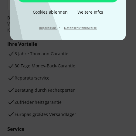
Cookies ablehnen
Weitere Infos
Bezahlen Sie vertraulich und sicher per Nachnahme,
Vorkasse, PayPal, Amazon Pay,
Klarna Sofort bezahlen
,
·
Impressum
Datenschutzhinweise
Klarna Ratenzahlung
oder Kreditkarte.
Ihre Vorteile
3 Jahre Thomann Garantie
30 Tage Money-Back-Garantie
Reparaturservice
Beratung durch Fachexperten
Zufriedenheitsgarantie
Europas größtes Versandlager
Service