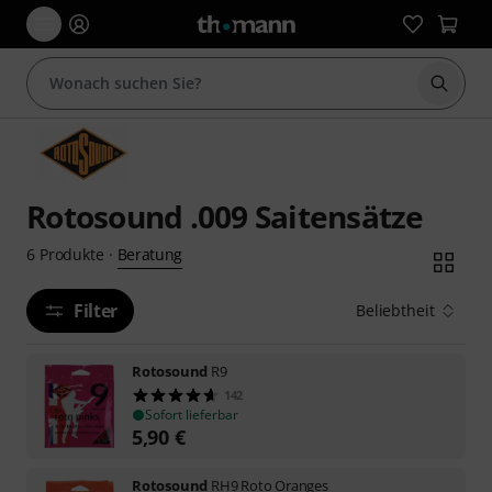
Suche 
Rotosound .009 Saitensätze
Beratung
6
Produkte
·
Filter
Beliebtheit
Rotosound
R9
142
Sofort lieferbar
5,90
€
Rotosound
RH9 Roto Oranges