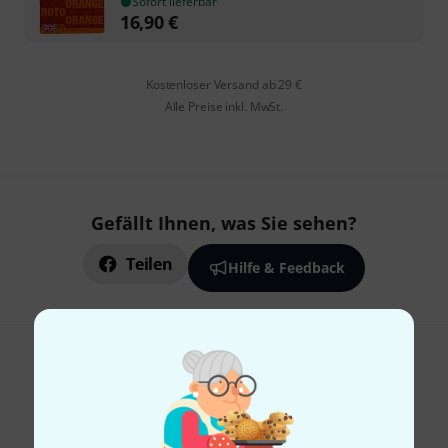
Sofort lieferbar
16,90
€
Kostenloser Versand ab 29 €
Alle Preise inkl. MwSt.
Gefällt Ihnen, was Sie sehen?
Teilen
Hilfe & Feedback