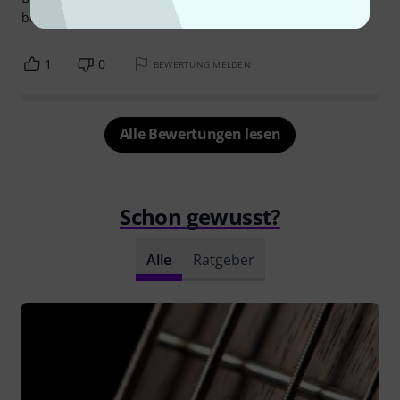
begeistert. Top Saiten zum Spitzenpreis!
1
0
BEWERTUNG MELDEN
Alle Bewertungen lesen
Schon gewusst?
Alle
Ratgeber