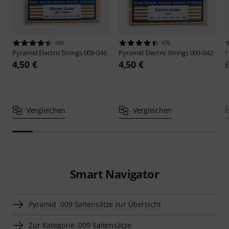
485
476
Pyramid
Electric Strings 009-046
Pyramid
Electric Strings 009-042
P
4,50 €
4,50 €
Vergleichen
Vergleichen
Smart Navigator
Pyramid .009 Saitensätze zur Übersicht
Zur Kategorie .009 Saitensätze