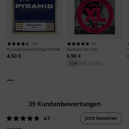
1056
435
Pyramid
Electric Strings 010-046
Daddario
EXL120+
P
4,50 €
6,90 €
-32%
UVP: 10,20 €
39
Kundenbewertungen
Jetzt bewerten
4.7
/ 5