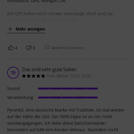
Rotosound, GHS, Mangan, DR.
Die GTS haben mich schwer überzeugt, doch sind sie
schwer zu beschaffen und preislich
Mehr anzeigen
4
0
BEWERTUNG MELDEN
Das sind sehr gute Saiten
TB
Tom Bellee 15.07.2020
Sound
Verarbeitung
Pyramid, eine deutsche Marke mit Tradition, ist mal wieder
auf der Höhe der Zeit. Der 0095-Hype ist an mir nicht
vorübergegangen. Ich liebe diese Zwischenstärke -
besonders auf 648-mm-Fender-Mensur. Nachdem nicht