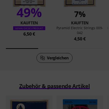
49%
7%
KAUFTEN
KAUFTEN
Pyramid Electric Strings 009-
P
GENAU DIESES PRODUKT
042
6,50 €
4,50 €
Vergleichen
Zubehör & passende Artikel