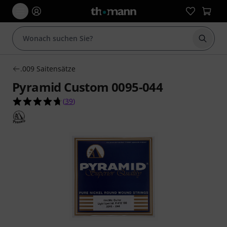
Suche 
.009 Saitensätze
Pyramid Custom 0095-044
4.7 von 5 Sternen aus 39 Kundenbewertungen
(
39
)