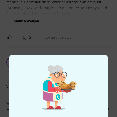
mehr alle Hersteller diese Zwischenstärke anbieten, ist
Pyramid ganz zuverlässig in der ersten Reihe. Die Pyramid-
Saiten fühlen sich immer ein bisschen
Mehr anzeigen
1
0
BEWERTUNG MELDEN
Perfekte Saiten für Blues, Bluesrock & Classic
Rock
T
Theo63 19.04.2019
Sound
Verarbeitung
In unser "Altherrenband" bin ich einer von zwei Gitarristen.
Wir beide wechseln uns ab mit Lead und Rhythm. Vor zwei
Wochen habe ich mir zum ersten Mal überhaupt einen Satz
der Pyramid Custom 0095-044 Saiten auf meine Ibanez