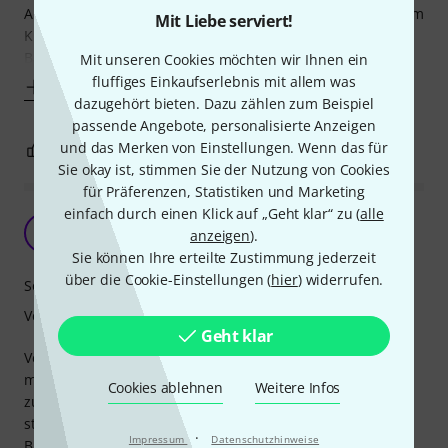
Artstar Vintage Series 100 aufgezogen und bin seit dem vom
Mit Liebe serviert!
Klang begeistert. Er hat viel Wärme, geht aber trotzdem im
Bandgefüge nicht unter.
Mit unseren Cookies möchten wir Ihnen ein
fluffiges Einkaufserlebnis mit allem was
Mehr anzeigen
dazugehört bieten. Dazu zählen zum Beispiel
passende Angebote, personalisierte Anzeigen
und das Merken von Einstellungen. Wenn das für
0
1
BEWERTUNG MELDEN
Sie okay ist, stimmen Sie der Nutzung von Cookies
für Präferenzen, Statistiken und Marketing
einfach durch einen Klick auf „Geht klar“ zu (
alle
Wie immer wunderbar begeistert
P
anzeigen
).
PurplePA 08.08.2023
Sie können Ihre erteilte Zustimmung jederzeit
über die Cookie-Einstellungen (
hier
) widerrufen.
Sound
Verarbeitung
Geht klar
Verwende den 9,5 Satz jetzt schon seit einiger Zeit auf
meinen Tele's. Toller Kompromiss für Player denen der 9er
Cookies ablehnen
Weitere Infos
zu wenig Twang hat und der 10er bei den hohen Saiten zu
streng ist.
·
Impressum
Datenschutzhinweise
Bin von der Bespielbarkeit und der Langlebigkeit absolut