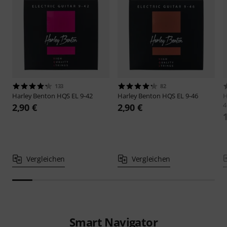
133
82
Harley Benton
HQS EL 9-42
Harley Benton
HQS EL 9-46
H
4
2,90 €
2,90 €
Vergleichen
Vergleichen
Smart Navigator