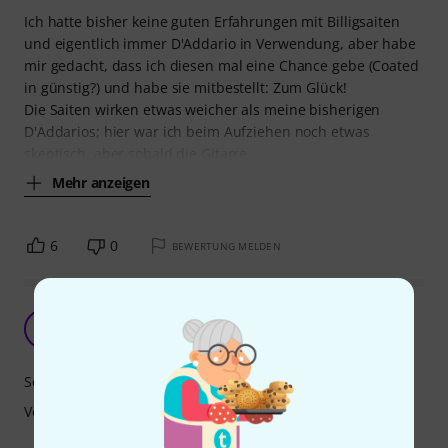
Ich hatte bisher keine guten Erfahrungen mit Billigsaiten
und eigentlich immer D'Addario in Verwendung, aber habe
mir gedacht, dass ich diesen mal eine Chance gebe (Coated
in günstig?) und habe sie mitbestellt: Zum Glück!
Die Saiten wirken etwas weicher als meine bisherigen
D'Addarios; hier war ich beim Aufziehen noch etwas
skeptisch, aber sobald die Gitarre
Mehr anzeigen
6
0
BEWERTUNG MELDEN
Ohne Tremolo völlig ausreichend
Z
Zera 05.01.2022
Sound
Verarbeitung