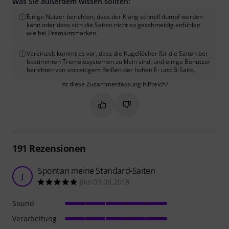
Was Sie außerdem wissen sollten:
Einige Nutzer berichten, dass der Klang schnell dumpf werden
kann oder dass sich die Saiten nicht so geschmeidig anfühlen
wie bei Premiummarken.
Vereinzelt kommt es vor, dass die Kugellöcher für die Saiten bei
bestimmten Tremolosystemen zu klein sind, und einige Benutzer
berichten von vorzeitigem Reißen der hohen E- und B-Saite.
Ist diese Zusammenfassung hilfreich?
Markieren Sie diese Zusammenfassung
Markieren Sie diese Zusammen
191
Rezensionen
Spontan meine Standard-Saiten
J
Jiko 03.09.2018
Sound
Verarbeitung