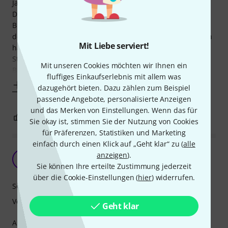
Ja... ich finde diese Saiten einfach toll.
Der Preis stimmt einfach und bei Gitarren mit starrer
Brücke kommt man super zurecht. Okay man muss nach
dem Aufziehen gut stretchen und immer wieder alle Saiten
Mit Liebe serviert!
hart anschlagen und nachstimmen. Dann halten sie die
Stimmung in ausreichender Weise. Jedoch nur mit starrer
Mit unseren Cookies möchten wir Ihnen ein
Bridge. Die Haltbarkeit is auch völlig iO. Ich nutze
fluffiges Einkaufserlebnis mit allem was
Mehr anzeigen
dazugehört bieten. Dazu zählen zum Beispiel
passende Angebote, personalisierte Anzeigen
und das Merken von Einstellungen. Wenn das für
4
0
BEWERTUNG MELDEN
Sie okay ist, stimmen Sie der Nutzung von Cookies
für Präferenzen, Statistiken und Marketing
einfach durch einen Klick auf „Geht klar“ zu (
alle
Bin Überrascht
anzeigen
).
DP
Der Peter 04.09.2020
Sie können Ihre erteilte Zustimmung jederzeit
über die Cookie-Einstellungen (
hier
) widerrufen.
Sound
Verarbeitung
Geht klar
Ausprobieren, dann Loben oder Meckern dachte ich mir