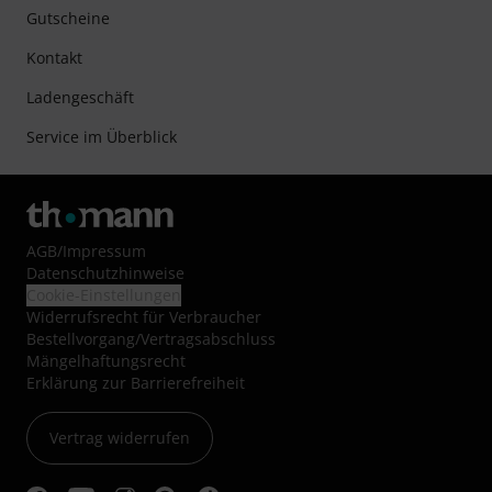
Gutscheine
Kontakt
Ladengeschäft
Service im Überblick
AGB
/
Impressum
Datenschutzhinweise
Cookie-Einstellungen
Widerrufsrecht für Verbraucher
Bestellvorgang/Vertragsabschluss
Mängelhaftungsrecht
Erklärung zur Barrierefreiheit
Vertrag widerrufen