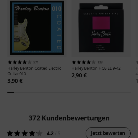
571
133
Harley Benton
Coated Electric
Harley Benton
HQS EL 9-42
H
Guitar 010
4
2,90 €
3,90 €
372
Kundenbewertungen
Jetzt bewerten
4.2
/ 5