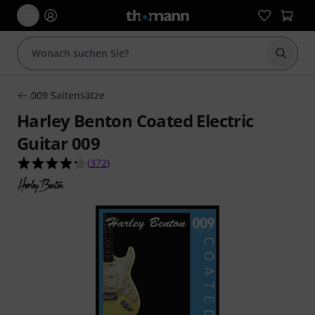
Suche 
.009 Saitensätze
Harley Benton Coated Electric
Guitar 009
4.2 von 5 Sternen aus 372 Kundenbewertungen
(
372
)