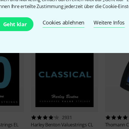
nnen Ihre erteilte Zustimmung jederzeit über die Cookie-Einst
Cookies ablehnen
Weitere Infos
Zubehör & passende Artike
Geht klar
2931
trings EL
Harley Benton
Valuestrings CL
Thomann
C