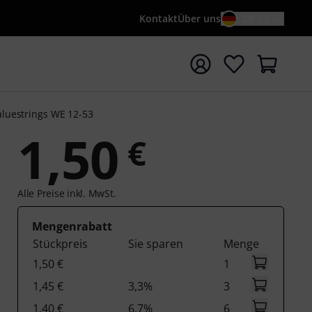
Kontakt
Über uns
DE / €
e mit Suchwort {searchTerm} starten
aluestrings WE 12-53
1,50
€
Alle Preise inkl. MwSt.
Mengenrabatt
Stückpreis
Sie sparen
Menge
1,50 €
1
1,45 €
3,3%
3
1,40 €
6,7%
6