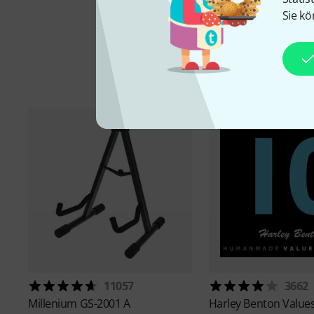
Sie kö
11057
3662
Millenium
GS-2001 A
Harley Benton
Values