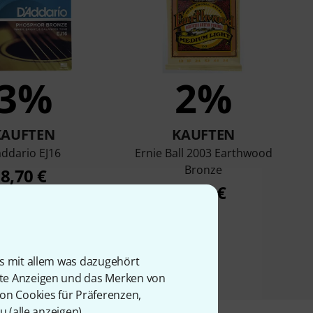
3%
2%
KAUFTEN
KAUFTEN
ddario EJ16
Ernie Ball 2003 Earthwood
Bronze
8,70 €
5,80 €
is mit allem was dazugehört
rte Anzeigen und das Merken von
von Cookies für Präferenzen,
u (
alle anzeigen
).