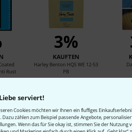
%
3%
N
KAUFTEN
Coated
Harley Benton HQS WE 12-53
Da
ti Rust
PB
3,90 €
Liebe serviert!
Vergleichen
seren Cookies möchten wir Ihnen ein fluffiges Einkaufserlebn
n. Dazu zählen zum Beispiel passende Angebote, personalisie
llungen. Wenn das für Sie okay ist, stimmen Sie der Nutzung 
tiken und Marketing einfach durch einen Klick auf „Geht klar“ z