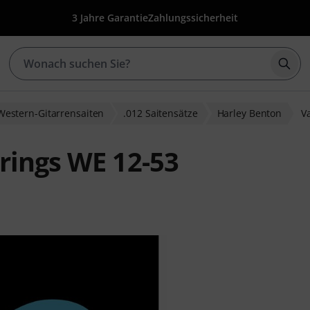
3 Jahre Garantie
Zahlungssicherheit
Such
Western-Gitarrensaiten
.012 Saitensätze
Harley Benton
V
rings WE 12-53
nbewertungen