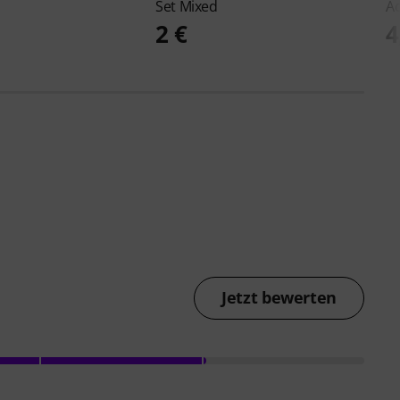
Set Mixed
Ac
2 €
4
Jetzt bewerten