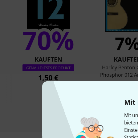
70%
7
KAUFTEN
KAUFTE
Harley Benton 
GENAU DIESES PRODUKT
Phosphor 012 An
1,50 €
4,90 €
Mit 
Mit un
biete
Einste
Statis